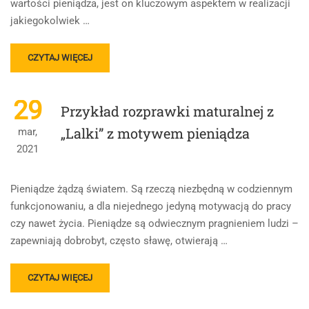
wartości pieniądza, jest on kluczowym aspektem w realizacji
jakiegokolwiek …
READ
CZYTAJ WIĘCEJ
MORE
ABOUT
ROZPRAWKA
29
Przykład rozprawki maturalnej z
MATURALNA
Z
„Lalki” z motywem pieniądza
mar,
„LALKI”
2021
–
PRZYKŁAD
Pieniądze żądzą światem. Są rzeczą niezbędną w codziennym
funkcjonowaniu, a dla niejednego jedyną motywacją do pracy
czy nawet życia. Pieniądze są odwiecznym pragnieniem ludzi –
zapewniają dobrobyt, często sławę, otwierają …
READ
CZYTAJ WIĘCEJ
MORE
ABOUT