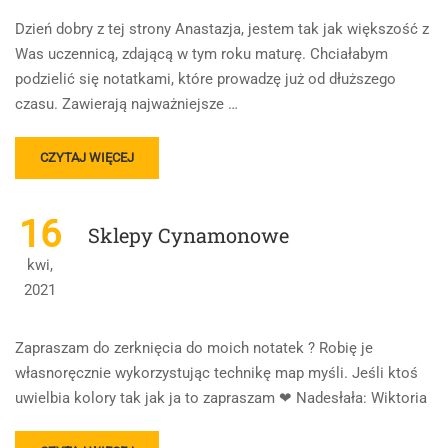
Dzień dobry z tej strony Anastazja, jestem tak jak większość z
Was uczennicą, zdającą w tym roku maturę. Chciałabym
podzielić się notatkami, które prowadzę już od dłuższego
czasu. Zawierają najważniejsze …
READ
CZYTAJ WIĘCEJ
MORE
ABOUT
WESELE
16
Sklepy Cynamonowe
NIE
AŻ
kwi,
TAKIE
2021
TRUDNE
Zapraszam do zerknięcia do moich notatek ? Robię je
własnoręcznie wykorzystując technikę map myśli. Jeśli ktoś
uwielbia kolory tak jak ja to zapraszam ❤ Nadesłała: Wiktoria