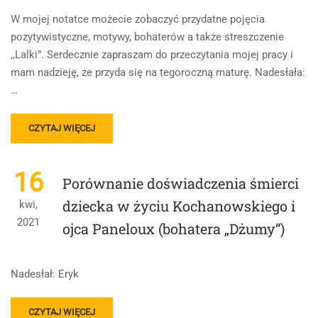
W mojej notatce możecie zobaczyć przydatne pojęcia
pozytywistyczne, motywy, bohaterów a także streszczenie
,,Lalki”. Serdecznie zapraszam do przeczytania mojej pracy i
mam nadzieję, że przyda się na tegoroczną maturę. Nadesłała:
…
READ
CZYTAJ WIĘCEJ
MORE
ABOUT
,,LALKA”
16
Porównanie doświadczenia śmierci
BOLESŁAW
PRUS
dziecka w życiu Kochanowskiego i
kwi,
2021
ojca Paneloux (bohatera „Dżumy”)
Nadesłał: Eryk
READ
CZYTAJ WIĘCEJ