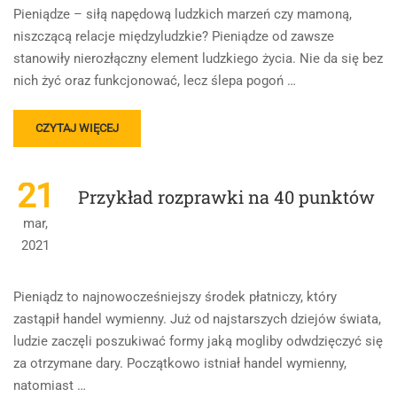
ROZPRAWEK
Pieniądze – siłą napędową ludzkich marzeń czy mamoną,
niszczącą relacje międzyludzkie? Pieniądze od zawsze
stanowiły nierozłączny element ludzkiego życia. Nie da się bez
nich żyć oraz funkcjonować, lecz ślepa pogoń …
READ
CZYTAJ WIĘCEJ
MORE
ABOUT
ROZPRAWKA
21
Przykład rozprawki na 40 punktów
OCENIONA
NA
mar,
39
2021
PUNKTÓW
Pieniądz to najnowocześniejszy środek płatniczy, który
zastąpił handel wymienny. Już od najstarszych dziejów świata,
ludzie zaczęli poszukiwać formy jaką mogliby odwdzięczyć się
za otrzymane dary. Początkowo istniał handel wymienny,
natomiast …