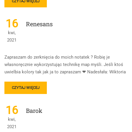
READ
CZYTAJ WIĘCEJ
MORE
ABOUT
SKLEPY
16
Renesans
CYNAMONOWE
kwi,
2021
Zapraszam do zerknięcia do moich notatek ? Robię je
własnoręcznie wykorzystując technikę map myśli. Jeśli ktoś
uwielbia kolory tak jak ja to zapraszam ❤ Nadesłała: Wiktoria
READ
CZYTAJ WIĘCEJ
MORE
ABOUT
RENESANS
16
Barok
kwi,
2021