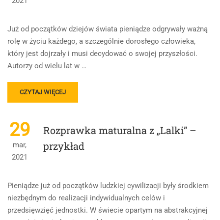
2021
BOLESŁAW
PRUSA
Z
Już od początków dziejów świata pieniądze odgrywały ważną
OCENĄ
rolę w życiu każdego, a szczególnie dorosłego człowieka,
NA
który jest dojrzały i musi decydować o swojej przyszłości.
35
PUNKTÓW
Autorzy od wielu lat w …
READ
CZYTAJ WIĘCEJ
MORE
ABOUT
PRZYKŁAD
29
Rozprawka maturalna z „Lalki” –
ROZPRAWKI
MATURALNEJ
przykład
mar,
NA
2021
37
PUNKTÓW
Pieniądze już od początków ludzkiej cywilizacji były środkiem
niezbędnym do realizacji indywidualnych celów i
przedsięwzięć jednostki. W świecie opartym na abstrakcyjnej