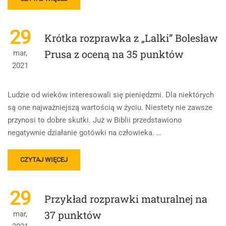
MORE
ABOUT
DODAJ
29
Krótka rozprawka z „Lalki” Bolesław
NOTATKĘ
Prusa z oceną na 35 punktów
mar,
2021
Ludzie od wieków interesowali się pieniędzmi. Dla niektórych
są one najważniejszą wartością w życiu. Niestety nie zawsze
przynosi to dobre skutki. Już w Biblii przedstawiono
negatywnie działanie gotówki na człowieka. …
READ
CZYTAJ WIĘCEJ
MORE
ABOUT
KRÓTKA
29
Przykład rozprawki maturalnej na
ROZPRAWKA
Z
37 punktów
mar,
„LALKI”