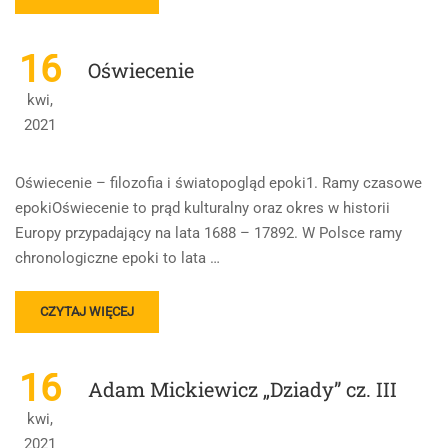
MORE
ABOUT
BIBLIA
16
Oświecenie
kwi,
2021
Oświecenie – filozofia i światopogląd epoki1. Ramy czasowe
epokiOświecenie to prąd kulturalny oraz okres w historii
Europy przypadający na lata 1688 – 17892. W Polsce ramy
chronologiczne epoki to lata …
READ
CZYTAJ WIĘCEJ
MORE
ABOUT
OŚWIECENIE
16
Adam Mickiewicz „Dziady” cz. III
kwi,
2021