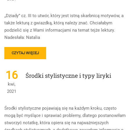
„Dziady” cz. III to utwór, który jest istną skarbnicą motywów, a
także lekturą z gwiazdką, którą należy znać. Chciałabym
podzielić się z Wami informacjami na temat tejże lektury.
Nadesłała: Natalia
READ
CZYTAJ WIĘCEJ
MORE
ABOUT
ADAM
16
Środki stylistyczne i typy liryki
MICKIEWICZ
„DZIADY”
kwi,
CZ.
2021
III
Środki stylistyczne pojawiają się na każdym kroku, często
mogą być myślące i sprawiać problemy, dlatego postanowiłam
stworzyć notatkę, która opiera się na najważniejszych