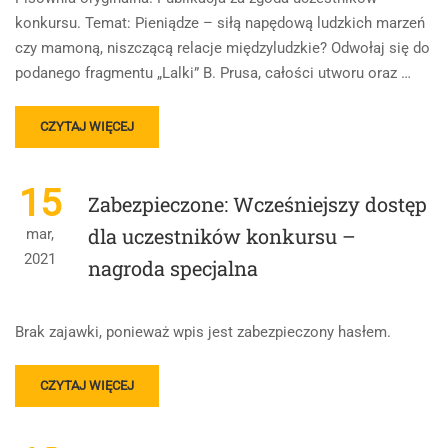
konkursu. Temat: Pieniądze – siłą napędową ludzkich marzeń
czy mamoną, niszczącą relacje międzyludzkie? Odwołaj się do
podanego fragmentu „Lalki” B. Prusa, całości utworu oraz …
READ
CZYTAJ WIĘCEJ
MORE
ABOUT
ROZPRAWKA
15
Zabezpieczone: Wcześniejszy dostęp
NA
48
dla uczestników konkursu –
mar,
PUNKTÓW
2021
nagroda specjalna
Brak zajawki, ponieważ wpis jest zabezpieczony hasłem.
READ
CZYTAJ WIĘCEJ
MORE
ABOUT
ZABEZPIECZONE: