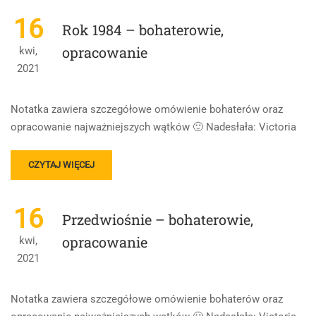
ABOUT
SKLEPY
16
Rok 1984 – bohaterowie,
CYNAMONOWE
–
opracowanie
kwi,
BOHATEROWIE,
2021
OPRACOWANIE
Notatka zawiera szczegółowe omówienie bohaterów oraz
opracowanie najważniejszych wątków 🙂 Nadesłała: Victoria
READ
CZYTAJ WIĘCEJ
MORE
ABOUT
ROK
16
Przedwiośnie – bohaterowie,
1984
–
opracowanie
kwi,
BOHATEROWIE,
2021
OPRACOWANIE
Notatka zawiera szczegółowe omówienie bohaterów oraz