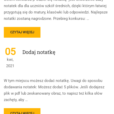
notatek dla dla uczniów szkół średnich, dzięki którym łatwiej
przygotują się do matury, klasówki lub odpowiedzi. Najlepsze
notatki zostaną nagrodzone. Przebieg konkursu: …
READ
CZYTAJ WIĘCEJ
MORE
ABOUT
KONKURS
05
Dodaj notatkę
„PODZIEL
SIĘ
kwi,
NOTATKĄ”
2021
–
ZASADY
W tym miejscu możesz dodać notatkę. Uwagi do sposobu
dodawania notatek: Możesz dodać 5 plików. Jeśli dodajesz
plik w pdf lub zeskanowany obraz, to napisz też kilka słów
zachęty, aby …
READ
CZYTAJ WIĘCEJ