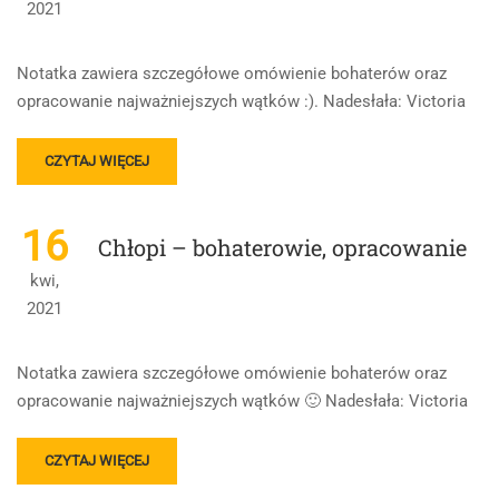
2021
Notatka zawiera szczegółowe omówienie bohaterów oraz
opracowanie najważniejszych wątków :). Nadesłała: Victoria
READ
CZYTAJ WIĘCEJ
MORE
ABOUT
CUDZOZIEMKA
16
Chłopi – bohaterowie, opracowanie
–
BOHATEROWIE,
kwi,
OPRACOWANIE
2021
Notatka zawiera szczegółowe omówienie bohaterów oraz
opracowanie najważniejszych wątków 🙂 Nadesłała: Victoria
READ
CZYTAJ WIĘCEJ
MORE