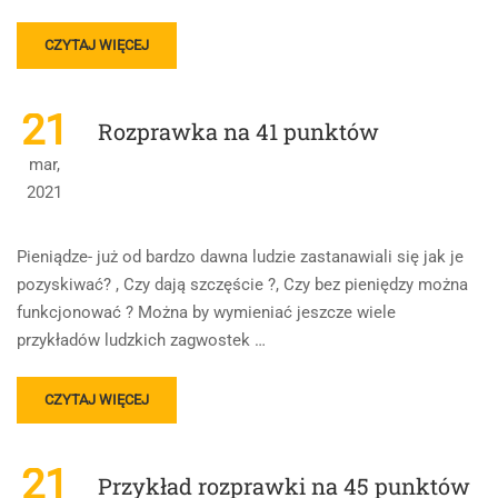
READ
CZYTAJ WIĘCEJ
MORE
ABOUT
PRZYKŁAD
21
Rozprawka na 41 punktów
ROZPRAWKI
NA
mar,
40
2021
PUNKTÓW
Pieniądze- już od bardzo dawna ludzie zastanawiali się jak je
pozyskiwać? , Czy dają szczęście ?, Czy bez pieniędzy można
funkcjonować ? Można by wymieniać jeszcze wiele
przykładów ludzkich zagwostek …
READ
CZYTAJ WIĘCEJ
MORE
ABOUT
ROZPRAWKA
21
Przykład rozprawki na 45 punktów
NA