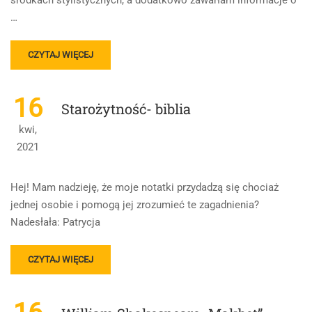
środkach stylistycznych, a dodatkowo zawarłam informacje o
…
READ
CZYTAJ WIĘCEJ
MORE
ABOUT
ŚRODKI
16
Starożytność- biblia
STYLISTYCZNE
I
kwi,
TYPY
2021
LIRYKI
Hej! Mam nadzieję, że moje notatki przydadzą się chociaż
jednej osobie i pomogą jej zrozumieć te zagadnienia?
Nadesłała: Patrycja
READ
CZYTAJ WIĘCEJ
MORE
ABOUT
STAROŻYTNOŚĆ-