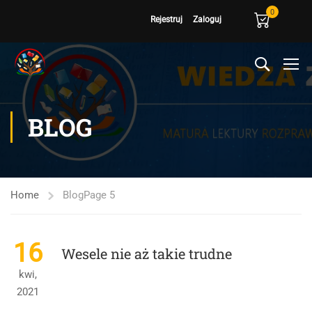
0
Rejestruj
Zaloguj
BLOG
Home
Blog
Page 5
16
Wesele nie aż takie trudne
kwi,
2021