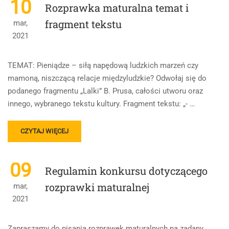
10
Rozprawka maturalna temat i
WCZEŚNIEJSZY
DOSTĘP
fragment tekstu
mar,
DLA
2021
UCZESTNIKÓW
KONKURSU
–
TEMAT: Pieniądze – siłą napędową ludzkich marzeń czy
NAGRODA
mamoną, niszczącą relacje międzyludzkie? Odwołaj się do
SPECJALNA
podanego fragmentu „Lalki” B. Prusa, całości utworu oraz
innego, wybranego tekstu kultury. Fragment tekstu: „- …
READ
CZYTAJ WIĘCEJ
MORE
ABOUT
ROZPRAWKA
09
Regulamin konkursu dotyczącego
MATURALNA
TEMAT
rozprawki maturalnej
mar,
I
2021
FRAGMENT
TEKSTU
Zapraszamy do pisania rozprawek maturalnych na zadany