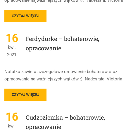
opracowanie najważniejszych wątków 🙂 Nadesłała: Victoria
READ
CZYTAJ WIĘCEJ
MORE
ABOUT
PRZEDWIOŚNIE
16
Ferdydurke – bohaterowie,
–
BOHATEROWIE,
opracowanie
kwi,
OPRACOWANIE
2021
Notatka zawiera szczegółowe omówienie bohaterów oraz
opracowanie najważniejszych wątków :). Nadesłała: Victoria
READ
CZYTAJ WIĘCEJ
MORE
ABOUT
FERDYDURKE
16
Cudzoziemka – bohaterowie,
–
BOHATEROWIE,
opracowanie
kwi,
OPRACOWANIE