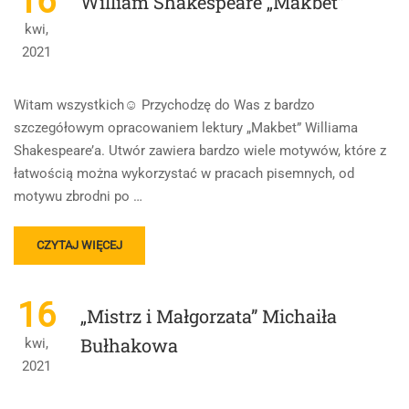
16
William Shakespeare „Makbet”
BIBLIA
kwi,
2021
Witam wszystkich☺️ Przychodzę do Was z bardzo
szczegółowym opracowaniem lektury „Makbet” Williama
Shakespeare’a. Utwór zawiera bardzo wiele motywów, które z
łatwością można wykorzystać w pracach pisemnych, od
motywu zbrodni po …
READ
CZYTAJ WIĘCEJ
MORE
ABOUT
WILLIAM
16
„Mistrz i Małgorzata” Michaiła
SHAKESPEARE
„MAKBET”
Bułhakowa
kwi,
2021