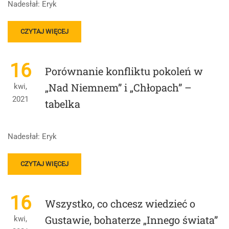
CZ.
Nadesłał: Eryk
„DZIADÓW”
I
READ
ARTURA
CZYTAJ WIĘCEJ
MORE
Z
ABOUT
„TANGA”
PORÓWNANIE
(TABELKA)
16
Porównanie konfliktu pokoleń w
DWÓCH
NOWOCZESNYCH
„Nad Niemnem” i „Chłopach” –
kwi,
RODZIN
2021
tabelka
–
MŁODZIAKÓW
I
RODZINY
Nadesłał: Eryk
Z
„TANGA”
READ
CZYTAJ WIĘCEJ
MORE
ABOUT
PORÓWNANIE
16
Wszystko, co chcesz wiedzieć o
KONFLIKTU
POKOLEŃ
Gustawie, bohaterze „Innego świata”
kwi,
W