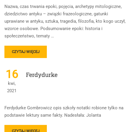
Nazwa, czas trwania epoki, pojęcia, archetypy mitologiczne,
dziedzictwo antyku – związki frazeologiczne, gatunki
uprawiane w antyku, sztuka, tragedia, filozofia, kto kogo uczył,
wzorce osobowe. Podsumowanie epoki: historia i
społeczeństwo, tematy …
READ
CZYTAJ WIĘCEJ
MORE
ABOUT
ANTYK
16
Ferdydurke
kwi,
2021
Ferdydurke Gombrowicz opis szkoły notatki robione tylko na
podstawie lektury same fakty. Nadesłała: Jolanta
READ
CZYTAJ WIĘCEJ