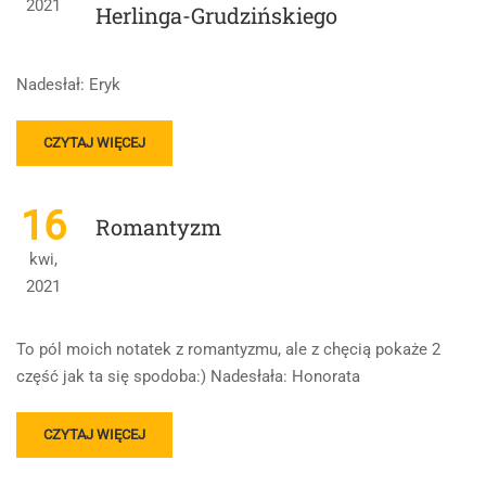
2021
Herlinga-Grudzińskiego
„NAD
NIEMNEM”
I
„CHŁOPACH”
Nadesłał: Eryk
–
TABELKA
READ
CZYTAJ WIĘCEJ
MORE
ABOUT
WSZYSTKO,
16
Romantyzm
CO
CHCESZ
kwi,
WIEDZIEĆ
2021
O
GUSTAWIE,
BOHATERZE
To pól moich notatek z romantyzmu, ale z chęcią pokaże 2
„INNEGO
część jak ta się spodoba:) Nadesłała: Honorata
ŚWIATA”
HERLINGA-
GRUDZIŃSKIEGO
READ
CZYTAJ WIĘCEJ
MORE
ABOUT