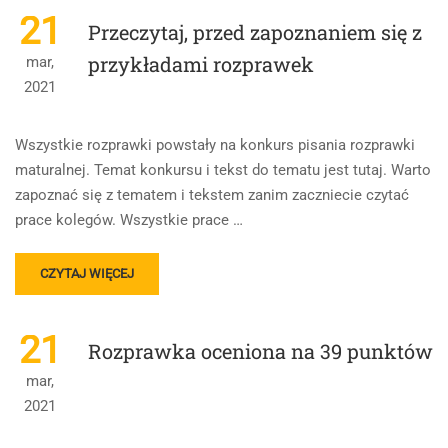
PRZYKŁAD
21
Przeczytaj, przed zapoznaniem się z
ROZPRAWKI
MATURALNEJ
przykładami rozprawek
mar,
Z
2021
„LALKI”
Z
MOTYWEM
Wszystkie rozprawki powstały na konkurs pisania rozprawki
PIENIĄDZA
maturalnej. Temat konkursu i tekst do tematu jest tutaj. Warto
zapoznać się z tematem i tekstem zanim zaczniecie czytać
prace kolegów. Wszystkie prace …
READ
CZYTAJ WIĘCEJ
MORE
ABOUT
PRZECZYTAJ,
21
Rozprawka oceniona na 39 punktów
PRZED
ZAPOZNANIEM
mar,
SIĘ
2021
Z
PRZYKŁADAMI