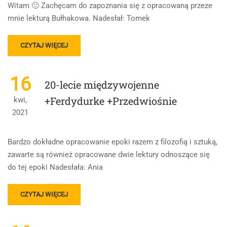
Witam 🙂 Zachęcam do zapoznania się z opracowaną przeze
mnie lekturą Bułhakowa. Nadesłał: Tomek
READ
CZYTAJ WIĘCEJ
MORE
ABOUT
„MISTRZ
16
20-lecie międzywojenne
I
MAŁGORZATA”
+Ferdydurke +Przedwiośnie
kwi,
MICHAIŁA
2021
BUŁHAKOWA
Bardzo dokładne opracowanie epoki razem z filozofią i sztuką,
zawarte są również opracowane dwie lektury odnoszące się
do tej epoki Nadesłała: Ania
READ
CZYTAJ WIĘCEJ
MORE
ABOUT
20-