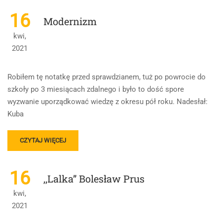
ABOUT
CHŁOPI
16
Modernizm
–
BOHATEROWIE,
kwi,
OPRACOWANIE
2021
Robiłem tę notatkę przed sprawdzianem, tuż po powrocie do
szkoły po 3 miesiącach zdalnego i było to dość spore
wyzwanie uporządkować wiedzę z okresu pół roku. Nadesłał:
Kuba
READ
CZYTAJ WIĘCEJ
MORE
ABOUT
MODERNIZM
16
,,Lalka” Bolesław Prus
kwi,
2021