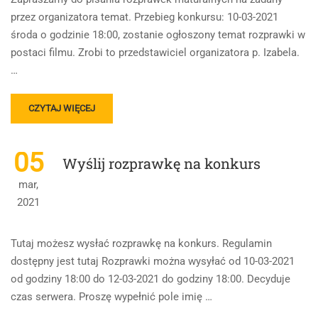
przez organizatora temat. Przebieg konkursu: 10-03-2021
środa o godzinie 18:00, zostanie ogłoszony temat rozprawki w
postaci filmu. Zrobi to przedstawiciel organizatora p. Izabela.
…
READ
CZYTAJ WIĘCEJ
MORE
ABOUT
REGULAMIN
05
Wyślij rozprawkę na konkurs
KONKURSU
DOTYCZĄCEGO
mar,
ROZPRAWKI
2021
MATURALNEJ
Tutaj możesz wysłać rozprawkę na konkurs. Regulamin
dostępny jest tutaj Rozprawki można wysyłać od 10-03-2021
od godziny 18:00 do 12-03-2021 do godziny 18:00. Decyduje
czas serwera. Proszę wypełnić pole imię …