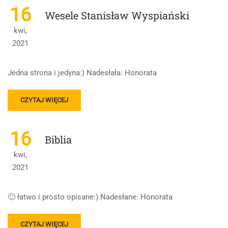
ROMANTYZM
16
Wesele Stanisław Wyspiański
kwi,
2021
Jedna strona i jedyna:) Nadesłała: Honorata
READ
CZYTAJ WIĘCEJ
MORE
ABOUT
WESELE
16
Biblia
STANISŁAW
WYSPIAŃSKI
kwi,
2021
🙂 łatwo i prosto opisane:) Nadesłane: Honorata
READ
CZYTAJ WIĘCEJ