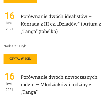
MORE
ABOUT
PORÓWNANIE
16
Porównanie dwóch idealistów –
DOŚWIADCZENIA
ŚMIERCI
Konrada z III cz. „Dziadów” i Artura z
kwi,
DZIECKA
2021
„Tanga” (tabelka)
W
ŻYCIU
KOCHANOWSKIEGO
I
Nadesłał: Eryk
OJCA
PANELOUX
READ
(BOHATERA
CZYTAJ WIĘCEJ
MORE
„DŻUMY”)
ABOUT
PORÓWNANIE
16
Porównanie dwóch nowoczesnych
DWÓCH
IDEALISTÓW
rodzin – Młodziaków i rodziny z
kwi,
–
2021
„Tanga”
KONRADA
Z
III