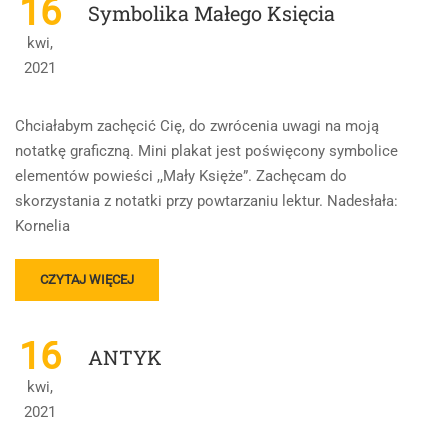
16
Symbolika Małego Księcia
LECIE
MIĘDZYWOJENNE
kwi,
+FERDYDURKE
2021
+PRZEDWIOŚNIE
Chciałabym zachęcić Cię, do zwrócenia uwagi na moją
notatkę graficzną. Mini plakat jest poświęcony symbolice
elementów powieści ,,Mały Księże”. Zachęcam do
skorzystania z notatki przy powtarzaniu lektur. Nadesłała:
Kornelia
READ
CZYTAJ WIĘCEJ
MORE
ABOUT
SYMBOLIKA
16
ANTYK
MAŁEGO
KSIĘCIA
kwi,
2021