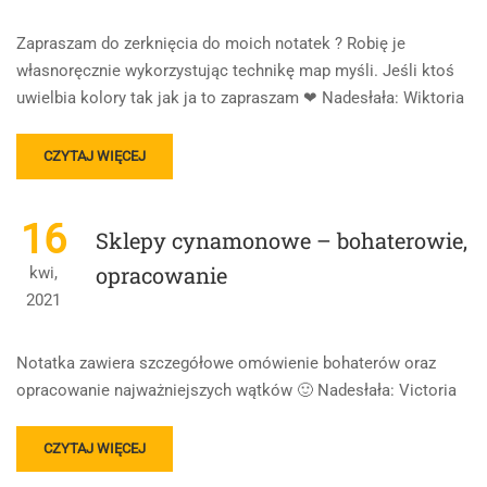
Zapraszam do zerknięcia do moich notatek ? Robię je
własnoręcznie wykorzystując technikę map myśli. Jeśli ktoś
uwielbia kolory tak jak ja to zapraszam ❤ Nadesłała: Wiktoria
READ
CZYTAJ WIĘCEJ
MORE
ABOUT
BAROK
16
Sklepy cynamonowe – bohaterowie,
opracowanie
kwi,
2021
Notatka zawiera szczegółowe omówienie bohaterów oraz
opracowanie najważniejszych wątków 🙂 Nadesłała: Victoria
READ
CZYTAJ WIĘCEJ
MORE