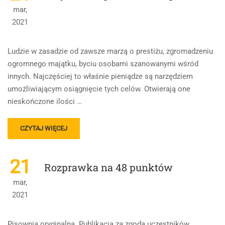
41
mar,
PUNKTÓW
2021
Ludzie w zasadzie od zawsze marzą o prestiżu, zgromadzeniu
ogromnego majątku, byciu osobami szanowanymi wśród
innych. Najczęściej to właśnie pieniądze są narzędziem
umożliwiającym osiągnięcie tych celów. Otwierają one
nieskończone ilości …
READ
CZYTAJ WIĘCEJ
MORE
ABOUT
PRZYKŁAD
21
Rozprawka na 48 punktów
ROZPRAWKI
NA
mar,
45
2021
PUNKTÓW
Pisownia oryginalna. Publikacja za zgoda uczestników