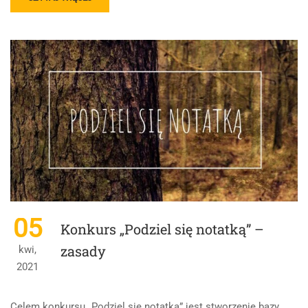
MORE
ABOUT
FERDYDURKE
05
Konkurs „Podziel się notatką” –
zasady
kwi,
2021
Celem konkursu „Podziel się notatką” jest stworzenie bazy