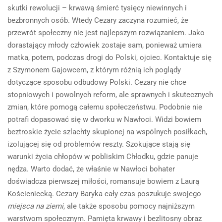
skutki rewolucji – krwawą śmierć tysięcy niewinnych i
bezbronnych osób. Wtedy Cezary zaczyna rozumieć, że
przewrót społeczny nie jest najlepszym rozwiązaniem. Jako
dorastający młody człowiek zostaje sam, ponieważ umiera
matka, potem, podczas drogi do Polski, ojciec. Kontaktuje się
z Szymonem Gajowcem, z którym różnią ich poglądy
dotyczące sposobu odbudowy Polski. Cezary nie chce
stopniowych i powolnych reform, ale sprawnych i skutecznych
zmian, które pomogą całemu społeczeństwu. Podobnie nie
potrafi dopasować się w dworku w Nawłoci. Widzi bowiem
beztroskie życie szlachty skupionej na wspólnych posiłkach,
izolującej się od problemów reszty. Szokujące stają się
warunki życia chłopów w pobliskim Chłodku, gdzie panuje
nędza. Warto dodać, że właśnie w Nawłoci bohater
doświadcza pierwszej miłości, romansuje bowiem z Laurą
Kościeniecką. Cezary Baryka cały czas poszukuje swojego
miejsca na ziemi
, ale także sposobu pomocy najniższym
warstwom społecznym. Pamięta krwawy i bezlitosny obraz