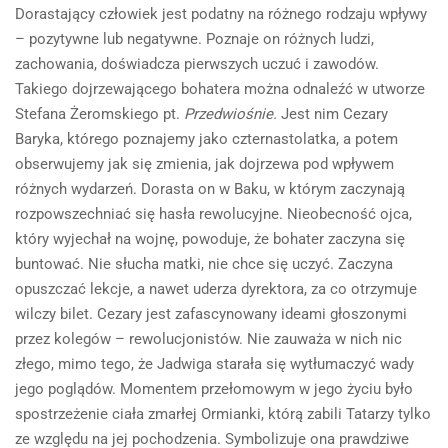
Dorastający człowiek jest podatny na różnego rodzaju wpływy
– pozytywne lub negatywne. Poznaje on różnych ludzi,
zachowania, doświadcza pierwszych uczuć i zawodów.
Takiego dojrzewającego bohatera można odnaleźć w utworze
Stefana Żeromskiego pt.
Przedwiośnie.
Jest nim Cezary
Baryka, którego poznajemy jako czternastolatka, a potem
obserwujemy jak się zmienia, jak dojrzewa pod wpływem
różnych wydarzeń. Dorasta on w Baku, w którym zaczynają
rozpowszechniać się hasła rewolucyjne. Nieobecność ojca,
który wyjechał na wojnę, powoduje, że bohater zaczyna się
buntować. Nie słucha matki, nie chce się uczyć. Zaczyna
opuszczać lekcje, a nawet uderza dyrektora, za co otrzymuje
wilczy bilet. Cezary jest zafascynowany ideami głoszonymi
przez kolegów – rewolucjonistów. Nie zauważa w nich nic
złego, mimo tego, że Jadwiga starała się wytłumaczyć wady
jego poglądów. Momentem przełomowym w jego życiu było
spostrzeżenie ciała zmarłej Ormianki, którą zabili Tatarzy tylko
ze względu na jej pochodzenia. Symbolizuje ona prawdziwe