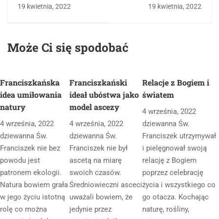
Bogiem
cierpienia
19 kwietnia, 2022
19 kwietnia, 2022
Może Ci się spodobać
Franciszkańska
Franciszkański
Relacje z Bogiem i
idea umiłowania
ideał ubóstwa jako
światem
natury
model ascezy
4 września, 2022
4 września, 2022
4 września, 2022
dziewanna Św.
dziewanna Św.
dziewanna Św.
Franciszek utrzymywał
Franciszek nie bez
Franciszek nie był
i pielęgnował swoją
powodu jest
ascetą na miarę
relację z Bogiem
patronem ekologii.
swoich czasów.
poprzez celebrację
Natura bowiem grała
Średniowieczni asceci
życia i wszystkiego co
w jego życiu istotną
uważali bowiem, że
go otacza. Kochając
rolę co można
jedynie przez
naturę, rośliny,