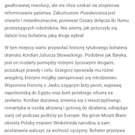
gwałtowanej rewolucji, ale nie chce czekać na stopniowe
reformowanie państwa. Zakończenie
Przedwiośnia
jest
otwarte i niejednoznaczne, ponieważ Cezary dołącza do tłumu
protestujących robotników. Nie wiemy, jak potoczyły się
dalsze losy bohatera, jaką drogę wybrał.
W tym miejscy warto przywołać historię tytułowego bohatera
dramatu
Kordian
Juliusza Słowackiego. Podobnie jak Baryka,
jest on rozdarty pomiędzy różnymi życiowymi drogami,
poszukuje prawdy i celu. Grzegorz opowiada mu różne
anegdoty, którymi mógłby zainspirować się młodzieniec.
Wspomina historię o Janku szyjącym buty psom, wyprawę
napoleońską do Egiptu oraz bunt polskiego oficera na
zesłaniu. Kordian dojrzewa, zmienia się z nieszczęśliwego
romantyka w osobę aktywną i gotową do działania, odnajduje
swój cel podczas podróży po Europie. Na górze Mount Blanc
określa Polskę mianem Winkelrieda narodów, a sam
postanawia walczyć za wolność ojczyzny. Bohater przeżywa