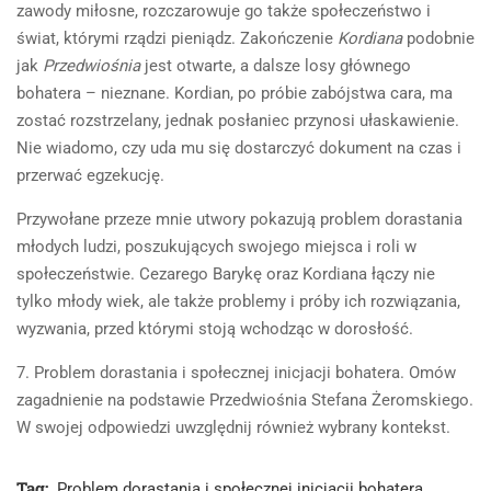
zawody miłosne, rozczarowuje go także społeczeństwo i
świat, którymi rządzi pieniądz. Zakończenie
Kordiana
podobnie
jak
Przedwiośnia
jest otwarte, a dalsze losy głównego
bohatera – nieznane. Kordian, po próbie zabójstwa cara, ma
zostać rozstrzelany, jednak posłaniec przynosi ułaskawienie.
Nie wiadomo, czy uda mu się dostarczyć dokument na czas i
przerwać egzekucję.
Przywołane przeze mnie utwory pokazują problem dorastania
młodych ludzi, poszukujących swojego miejsca i roli w
społeczeństwie. Cezarego Barykę oraz Kordiana łączy nie
tylko młody wiek, ale także problemy i próby ich rozwiązania,
wyzwania, przed którymi stoją wchodząc w dorosłość.
7. Problem dorastania i społecznej inicjacji bohatera. Omów
zagadnienie na podstawie Przedwiośnia Stefana Żeromskiego.
W swojej odpowiedzi uwzględnij również wybrany kontekst.
Tag:
Problem dorastania i społecznej inicjacji bohatera.