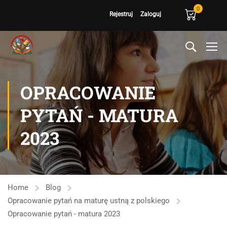
0
Rejestruj
Zaloguj
OPRACOWANIE
PYTAŃ - MATURA
2023
Home
Blog
Opracowanie pytań na maturę ustną z polskiego
Opracowanie pytań - matura 2023