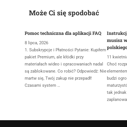
Może Ci się spodobać
Pomoc techniczna dla aplikacji FAQ
Instrukcj
musisz w
8 lipca, 2026
polskieg
1. Subskrypcje i Płatności Pytanie: Kupiłem
pakiet Premium, ale kłódki przy
11 kwietni
materiałach wideo i opracowaniach nadal
Choć rozp
są zablokowane. Co robić? Odpowiedź: Nie
elementem
martw się, Twój zakup nie przepadł!
budzi ogro
Czasami system …
maturzyst
tak jednak
zaplanowa