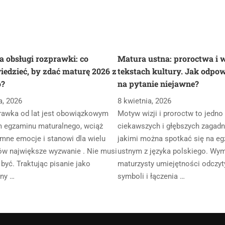
a obsługi rozprawki: co
Matura ustna: proroctwa i 
iedzieć, by zdać maturę 2026 z
tekstach kultury. Jak odpow
o?
na pytanie niejawne?
a, 2026
8 kwietnia, 2026
rawka od lat jest obowiązkowym
Motyw wizji i proroctw to jedno
 egzaminu maturalnego, wciąż
ciekawszych i głębszych zagadni
mne emocje i stanowi dla wielu
jakimi można spotkać się na eg
ów największe wyzwanie . Nie musi
ustnym z języka polskiego. Wy
 być. Traktując pisanie jako
maturzysty umiejętności odczy
ny …
symboli i łączenia …