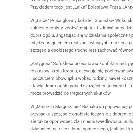
Przykładem tego jest „Lalka” Bolesława Prusa, „Ant
W „Lalce” Prusa główny bohater, Stanisław Wokulski,
sukces osobisty, zdobyć majątek i zdobyć serce Iza
dobra ogółu, angażując się w działania społeczne i
między pragnieniem realizacji własnych marzeń a p
szczęścia osobistego trudno jest zachować równo
„Antygona” Sofoklesa przedstawia konflikt między
rozkazowi króla Kreona, decyduje się pochować sw
i poczuciem obowiązku wobec rodziny, nawet koszte
stawia dobro ogółu ponad szczęściem jednostki. Tr
może prowadzić do tragicznych skutków.
W „Mistrzu i Małgorzacie” Bułhakowa pojawia się p
przypadku szczęście osobiste łączy się z dobrem ogó
ale także opór wobec zła i niesprawiedliwości. Buł
działaniem na rzecz dobra społecznego, jeśli jest 