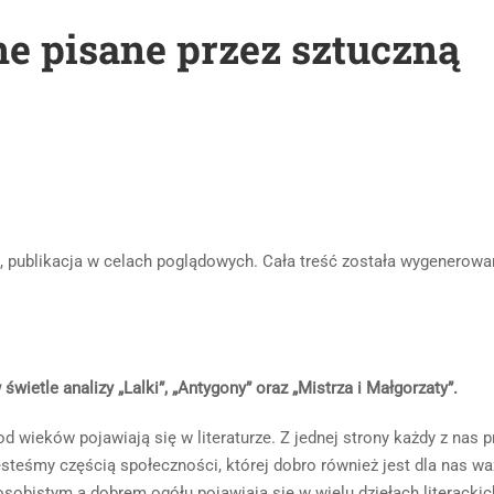
e pisane przez sztuczną
publikacja w celach poglądowych. Cała treść została wygenerowa
wietle analizy „Lalki”, „Antygony” oraz „Mistrza i Małgorzaty”.
d wieków pojawiają się w literaturze. Z jednej strony każdy z nas p
jesteśmy częścią społeczności, której dobro również jest dla nas wa
bistym a dobrem ogółu pojawiają się w wielu dziełach literackic