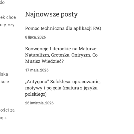
 do
Najnowsze posty
cek chce
ty, czy
Pomoc techniczna dla aplikacji FAQ
8 lipca, 2026
Konwencje Literackie na Maturze:
Naturalizm, Groteska, Oniryzm. Co
Musisz Wiedzieć?
17 maja, 2026
lska
„Antygona” Sofoklesa: opracowanie,
kście
motywy i pojęcia (matura z języka
polskiego)
26 kwietnia, 2026
ności za
ię z