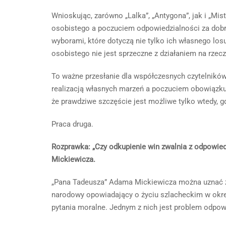
Wnioskując, zarówno „Lalka”, „Antygona”, jak i „Mis
osobistego a poczuciem odpowiedzialności za dobro
wyborami, które dotyczą nie tylko ich własnego losu
osobistego nie jest sprzeczne z działaniem na rzecz
To ważne przesłanie dla współczesnych czytelnikó
realizacją własnych marzeń a poczuciem obowiązku w
że prawdziwe szczęście jest możliwe tylko wtedy, gd
Praca druga.
Rozprawka: „Czy odkupienie win zwalnia z odpowie
Mickiewicza.
„Pana Tadeusza” Adama Mickiewicza można uznać za j
narodowy opowiadający o życiu szlacheckim w okre
pytania moralne. Jednym z nich jest problem odpowi