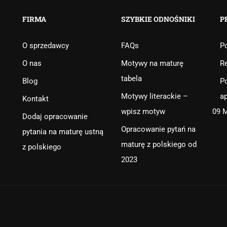
FIRMA
SZYBKIE ODNOŚNIKI
P
O sprzedawcy
FAQs
Po
O nas
Motywy na maturę
R
tabela
Blog
Po
Motywy literackie –
ap
Kontakt
wpisz motyw
09 
Dodaj opracowanie
Opracowanie pytań na
pytania na maturę ustną
maturę z polskiego od
z polskiego
2023