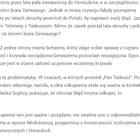
tóry przez lata pała nienawiścią do Horeszków, a w szczególności
ierci brata Gerwazego. Jednak w miarę rozwoju fabuły poznajemy
ry po latach skruchy powrócił do Polski, by naprawić swój błąd. Ja
o Telimeny z Tadeuszem. Mimo że Jacek przeżył lata skruchy i poku
i za śmierć brata Gerwazego?
 jednej strony mamy bohatera, który zdaje sobie sprawę z ciężaru
y ból i krzywda wyrządzona Gerwazemu pozostaje niezagojona. Epos
sze jest w stanie zatrzeć uczynione wcześniej krzywdy.
a tę problematykę. W czasach, w których powstał „Pan Tadeusz”, Po
wobec własnego narodu, a idea odkupienia stała się ważna w konte
Jacka Soplicy, pokazuje, że chociaż błąd można odkupić, to
pienie win jest ważne i pożądane, nie zwalnia ono z odpowiedzial
ta w eposie Mickiewicza, przypomina o konieczności rozliczenia s
torycznych i literackich.