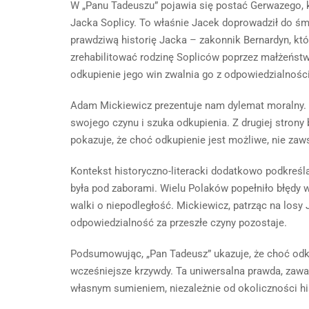
W „Panu Tadeuszu” pojawia się postać Gerwazego, k
Jacka Soplicy. To właśnie Jacek doprowadził do śm
prawdziwą historię Jacka – zakonnik Bernardyn, któ
zrehabilitować rodzinę Sopliców poprzez małżeństw
odkupienie jego win zwalnia go z odpowiedzialnośc
Adam Mickiewicz prezentuje nam dylemat moralny. Z
swojego czynu i szuka odkupienia. Z drugiej stron
pokazuje, że choć odkupienie jest możliwe, nie zaw
Kontekst historyczno-literacki dodatkowo podkreśl
była pod zaborami. Wielu Polaków popełniło błędy 
walki o niepodległość. Mickiewicz, patrząc na losy 
odpowiedzialność za przeszłe czyny pozostaje.
Podsumowując, „Pan Tadeusz” ukazuje, że choć odku
wcześniejsze krzywdy. Ta uniwersalna prawda, zawar
własnym sumieniem, niezależnie od okoliczności his