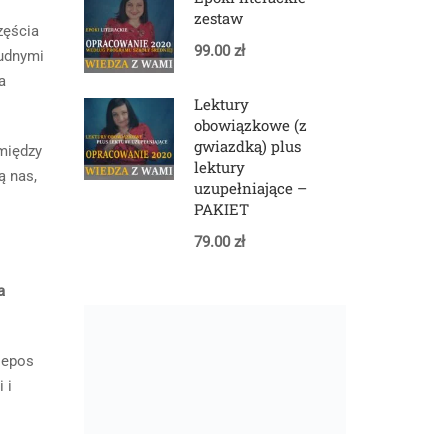
zestaw
zęścia
99.00 zł
rudnymi
a
Lektury
obowiązkowe (z
gwiazdką) plus
między
lektury
ą nas,
uzupełniające –
PAKIET
79.00 zł
a
 epos
 i