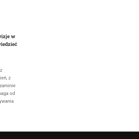
wizje w
iedzieć
 z
eń, z
zaminie
maga od
tywania