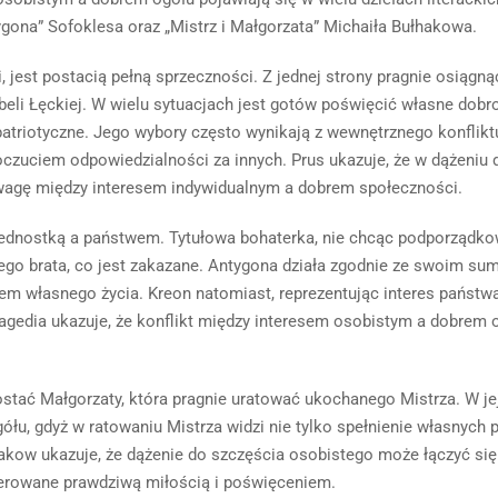
ygona” Sofoklesa oraz „Mistrz i Małgorzata” Michaiła Bułhakowa.
 jest postacią pełną sprzeczności. Z jednej strony pragnie osiągną
beli Łęckiej. W wielu sytuacjach jest gotów poświęcić własne dobro
 patriotyczne. Jego wybory często wynikają z wewnętrznego konflikt
oczuciem odpowiedzialności za innych. Prus ukazuje, że w dążeniu 
wagę między interesem indywidualnym a dobrem społeczności.
 jednostką a państwem. Tytułowa bohaterka, nie chcąc podporządko
ego brata, co jest zakazane. Antygona działa zgodnie ze swoim su
m własnego życia. Kreon natomiast, reprezentując interes państwa
agedia ukazuje, że konflikt między interesem osobistym a dobrem 
ostać Małgorzaty, która pragnie uratować ukochanego Mistrza. W je
łu, gdyż w ratowaniu Mistrza widzi nie tylko spełnienie własnych p
hakow ukazuje, że dążenie do szczęścia osobistego może łączyć się
kierowane prawdziwą miłością i poświęceniem.