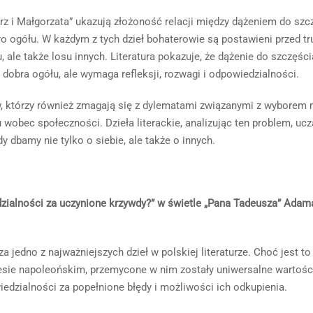
trz i Małgorzata” ukazują złożoność relacji między dążeniem do szc
 ogółu. W każdym z tych dzieł bohaterowie są postawieni przed t
, ale także losu innych. Literatura pokazuje, że dążenie do szczęści
 dobra ogółu, ale wymaga refleksji, rozwagi i odpowiedzialności.
w, którzy również zmagają się z dylematami związanymi z wyborem 
obec społeczności. Dzieła literackie, analizując ten problem, ucz
y dbamy nie tylko o siebie, ale także o innych.
dzialności za uczynione krzywdy?” w świetle „Pana Tadeusza” Adam
edno z najważniejszych dzieł w polskiej literaturze. Choć jest to
sie napoleońskim, przemycone w nim zostały uniwersalne wartości
edzialności za popełnione błędy i możliwości ich odkupienia.