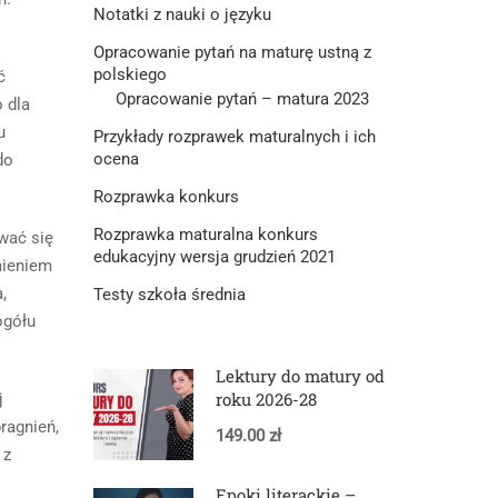
Notatki z nauki o języku
Opracowanie pytań na maturę ustną z
polskiego
ć
Opracowanie pytań – matura 2023
 dla
u
Przykłady rozprawek maturalnych i ich
ocena
do
Rozprawka konkurs
Rozprawka maturalna konkurs
wać się
edukacyjny wersja grudzień 2021
mieniem
,
Testy szkoła średnia
ogółu
Lektury do matury od
roku 2026-28
j
ragnień,
149.00 zł
 z
Epoki literackie –