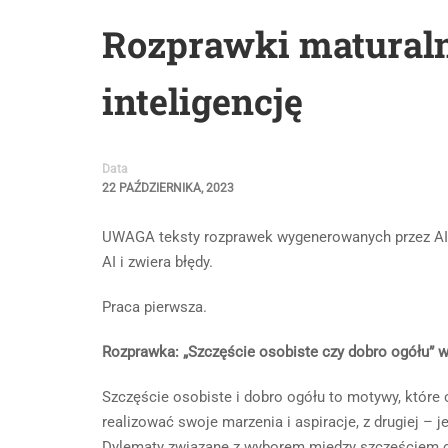
Rozprawki maturaln
inteligencję
Data
22 PAŹDZIERNIKA, 2023
UWAGA teksty rozprawek wygenerowanych przez AI, 
AI i zwiera błędy.
Praca pierwsza.
Rozprawka: „Szczęście osobiste czy dobro ogółu” w ś
Szczęście osobiste i dobro ogółu to motywy, które o
realizować swoje marzenia i aspiracje, z drugiej – 
Dylematy związane z wyborem między szczęściem oso