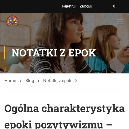
Rejestruj
Zaloguj
0
NOTATKI Z EPOK
Home
Blog
Notatki z epok
Ogólna charakterystyka
epoki pozytywizmu –