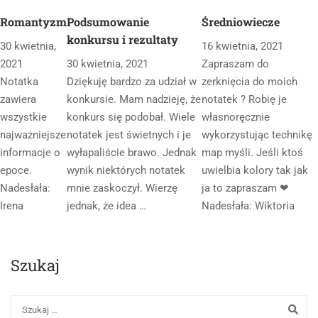
Romantyzm
Podsumowanie
Średniowiecze
konkursu i rezultaty
30 kwietnia,
16 kwietnia, 2021
2021
30 kwietnia, 2021
Zapraszam do
Notatka
Dziękuję bardzo za udział w
zerknięcia do moich
zawiera
konkursie. Mam nadzieję, że
notatek ? Robię je
wszystkie
konkurs się podobał. Wiele
własnoręcznie
najważniejsze
notatek jest świetnych i je
wykorzystując technikę
informacje o
wyłapaliście brawo. Jednak
map myśli. Jeśli ktoś
epoce.
wynik niektórych notatek
uwielbia kolory tak jak
Nadesłała:
mnie zaskoczył. Wierzę
ja to zapraszam ❤
Irena
jednak, że idea …
Nadesłała: Wiktoria
Szukaj