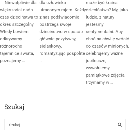
Niewątpliwie dla
dla człowieka
może być kraina
większości osób
utraconym rajem. Każdy
dzieciństwa? My, jako
czas dzieciństwa to
z nas podświadomie
ludzie, z natury
okres szczególny.
postrzega swoje
jesteśmy
Wtedy bowiem
dzieciństwo w sposób
sentymentalni. Aby
odkrywamy
głównie pozytywny,
choć na chwilę wrócić
różnorodne
sielankowy,
do czasów minionych,
tajemnice świata,
romantyzując pospolite
celebrujemy ważne
poznajemy …
…
jubileusze,
wywołujemy
pamiątkowe zdjęcia,
trzymamy w …
Szukaj