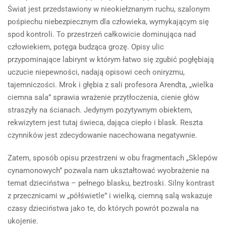
Świat jest przedstawiony w nieokiełznanym ruchu, szalonym
pośpiechu niebezpiecznym dla człowieka, wymykającym się
spod kontroli. To przestrzeń całkowicie dominująca nad
człowiekiem, potęga budząca grozę. Opisy ulic
przypominające labirynt w którym łatwo się zgubić pogłębiają
uczucie niepewności, nadają opisowi cech oniryzmu,
tajemniczości. Mrok i głębia z sali profesora Arendta, „wielka
ciemna sala” sprawia wrażenie przytłoczenia, cienie głów
straszyły na ścianach. Jedynym pozytywnym obiektem,
rekwizytem jest tutaj świeca, dająca ciepło i blask. Reszta
czynników jest zdecydowanie nacechowana negatywnie.
Zatem, sposób opisu przestrzeni w obu fragmentach „Sklepów
cynamonowych” pozwala nam ukształtować wyobrażenie na
temat dzieciństwa – pełnego blasku, beztroski. Silny kontrast
z przecznicami w „półświetle” i wielką, ciemną salą wskazuje
czasy dzieciństwa jako te, do których powrót pozwala na
ukojenie.