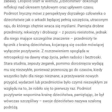
zabawy. Leopold Staff w wierszu „Dzieciństwo” dokonuje
refleksji nad okresem tytułowym oraz upływem czasu.
Podmiot liryczny mówi z perspektywy dojrzałego człowieka o
dzieciństwie jak o arkadii będącej pełnią szczęścia, utraconym
raju, do którego chętnie wraca się myślami. Pamięta drobne
przedmioty, rekwizyty i drobiazgi – z pozoru nieistotne, jednak
dla niego mające szczególne znaczenie – przedmioty te
łącznik z krainą dzieciństwa, kojarzącą się osobie mówiącej
wyłącznie pozytywnie. Z rozrzewieniem spogląda w
retrospekcji na dawny etap życia, pełen radości i beztroski.
Stara studnia, zepsuty zegarek, pomimo dorośnięcia wydają
mu się niezwykłe, ponieważ przenoszą go do czasów, kiedy
wszystko było dla niego nieznane, a przeżywanie nowych
przygód, wydarzeń lub przedmiotów było czymś niezwykłym ze
względu na to, że robiło się to pierwszy raz. Podmiot
pozytywnie wspomina krainę dzieciństwa, pamiętając, że był
wówczas szczęśliwy – swoje dzieciństwo nazywa szaloną
podróżą.