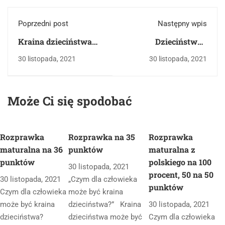
Poprzedni post
Następny wpis
Kraina dzieciństwa
Dzieciństwo -
jest dla człowieka
indywidualna
30 listopada, 2021
30 listopada, 2021
pułapką
perspektywa.
sentymentalną.
Rozprawka na 19
Rozprawka na 31
punktów z 50
Może Ci się spodobać
punktów - 62%
Rozprawka
Rozprawka na 35
Rozprawka
maturalna na 36
punktów
maturalna z
punktów
polskiego na 100
30 listopada, 2021
procent, 50 na 50
30 listopada, 2021
„Czym dla człowieka
punktów
Czym dla człowieka
może być kraina
może być kraina
dzieciństwa?” Kraina
30 listopada, 2021
dzieciństwa?
dzieciństwa może być
Czym dla człowieka