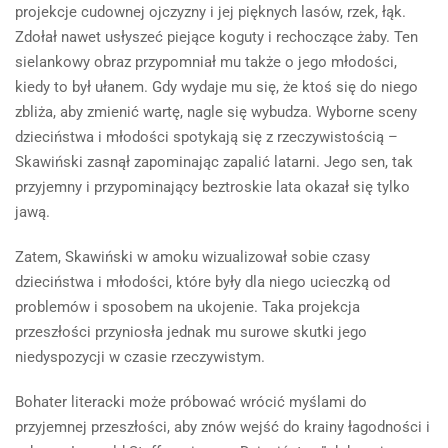
projekcje cudownej ojczyzny i jej pięknych lasów, rzek, łąk.
Zdołał nawet usłyszeć piejące koguty i rechoczące żaby. Ten
sielankowy obraz przypomniał mu także o jego młodości,
kiedy to był ułanem. Gdy wydaje mu się, że ktoś się do niego
zbliża, aby zmienić wartę, nagle się wybudza. Wyborne sceny
dzieciństwa i młodości spotykają się z rzeczywistością –
Skawiński zasnął zapominając zapalić latarni. Jego sen, tak
przyjemny i przypominający beztroskie lata okazał się tylko
jawą.
Zatem, Skawiński w amoku wizualizował sobie czasy
dzieciństwa i młodości, które były dla niego ucieczką od
problemów i sposobem na ukojenie. Taka projekcja
przeszłości przyniosła jednak mu surowe skutki jego
niedyspozycji w czasie rzeczywistym.
Bohater literacki może próbować wrócić myślami do
przyjemnej przeszłości, aby znów wejść do krainy łagodności i