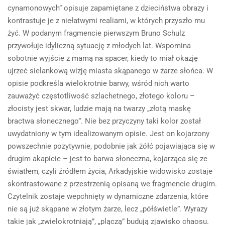
cynamonowych” opisuje zapamiętane z dzieciństwa obrazy i
kontrastuje je z niełatwymi realiami, w których przyszło mu
żyć. W podanym fragmencie pierwszym Bruno Schulz
przywołuje idyliczną sytuację z młodych lat. Wspomina
sobotnie wyjście z mamą na spacer, kiedy to miał okazję
ujrzeć sielankową wizję miasta skąpanego w żarze słońca. W
opisie podkreśla wielokrotnie barwy, wśród nich warto
zauważyć częstotliwość szlachetnego, złotego koloru –
złocisty jest skwar, ludzie mają na twarzy „złotą maskę
bractwa słonecznego”. Nie bez przyczyny taki kolor został
uwydatniony w tym idealizowanym opisie. Jest on kojarzony
powszechnie pozytywnie, podobnie jak żółć pojawiająca się w
drugim akapicie – jest to barwa słoneczna, kojarząca się ze
światłem, czyli źródłem życia, Arkadyjskie widowisko zostaje
skontrastowane z przestrzenią opisaną we fragmencie drugim.
Czytelnik zostaje wepchnięty w dynamiczne zdarzenia, które
nie są już skąpane w złotym żarze, lecz „półświetle”. Wyrazy
takie jak „zwielokrotniają”, „plączą” budują zjawisko chaosu.