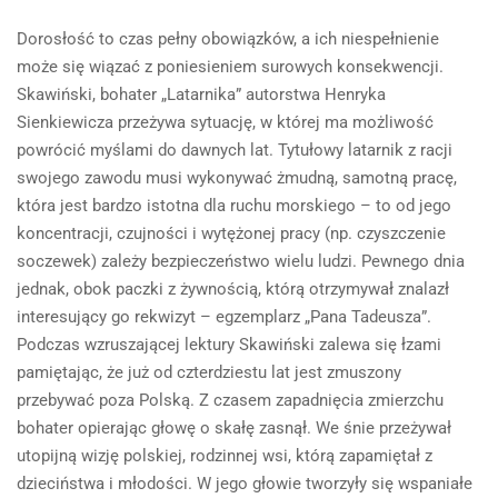
Dorosłość to czas pełny obowiązków, a ich niespełnienie
może się wiązać z poniesieniem surowych konsekwencji.
Skawiński, bohater „Latarnika” autorstwa Henryka
Sienkiewicza przeżywa sytuację, w której ma możliwość
powrócić myślami do dawnych lat. Tytułowy latarnik z racji
swojego zawodu musi wykonywać żmudną, samotną pracę,
która jest bardzo istotna dla ruchu morskiego – to od jego
koncentracji, czujności i wytężonej pracy (np. czyszczenie
soczewek) zależy bezpieczeństwo wielu ludzi. Pewnego dnia
jednak, obok paczki z żywnością, którą otrzymywał znalazł
interesujący go rekwizyt – egzemplarz „Pana Tadeusza”.
Podczas wzruszającej lektury Skawiński zalewa się łzami
pamiętając, że już od czterdziestu lat jest zmuszony
przebywać poza Polską. Z czasem zapadnięcia zmierzchu
bohater opierając głowę o skałę zasnął. We śnie przeżywał
utopijną wizję polskiej, rodzinnej wsi, którą zapamiętał z
dzieciństwa i młodości. W jego głowie tworzyły się wspaniałe