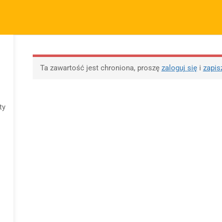
m.pl
FIRMA
SZYBKIE ODNOŚNIKI
P
KURSY
BLOG
BEZPŁATNE MATERIAŁY
M
O sprzedawcy
FAQs
Po
Ta zawartość jest chroniona, proszę
zaloguj się
i
zapis
O nas
Motywy na maturę
R
tabela
Blog
Po
Motywy literackie –
ap
ty
Kontakt
wpisz motyw
09 
Dodaj opracowanie
Opracowanie pytań na
pytania na maturę ustną
maturę z polskiego od
z polskiego
2023