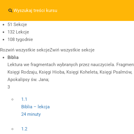
Masz pytania w sprawie SKLEPU?
sklep@wiedzazwami.co
51 Sekcje
132 Lekcje
sklep@wiedzazwami.com.pl
108 tygodnie
Rozwiń wszystkie sekcje
Zwiń wszystkie sekcje
Biblia
Lektura we fragmentach wybranych przez nauczyciela. Fragmen
Księgi Rodzaju, Księgi Hioba, Księgi Koheleta, Księgi Psalmów,
Apokalipsy św. Jana;
3
1.1
Biblia – lekcja
24 minuty
1.2