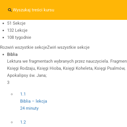
Masz pytania w sprawie SKLEPU?
sklep@wiedzazwami.co
51 Sekcje
132 Lekcje
sklep@wiedzazwami.com.pl
108 tygodnie
Rozwiń wszystkie sekcje
Zwiń wszystkie sekcje
Biblia
Lektura we fragmentach wybranych przez nauczyciela. Fragmen
Księgi Rodzaju, Księgi Hioba, Księgi Koheleta, Księgi Psalmów,
Apokalipsy św. Jana;
3
1.1
Biblia – lekcja
24 minuty
1.2