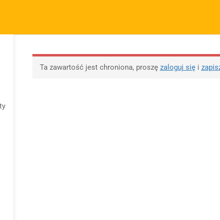
m.pl
FIRMA
SZYBKIE ODNOŚNIKI
P
KURSY
BLOG
BEZPŁATNE MATERIAŁY
M
O sprzedawcy
FAQs
Po
Ta zawartość jest chroniona, proszę
zaloguj się
i
zapis
O nas
Motywy na maturę
R
tabela
Blog
Po
Motywy literackie –
ap
ty
Kontakt
wpisz motyw
09 
Dodaj opracowanie
Opracowanie pytań na
pytania na maturę ustną
maturę z polskiego od
z polskiego
2023