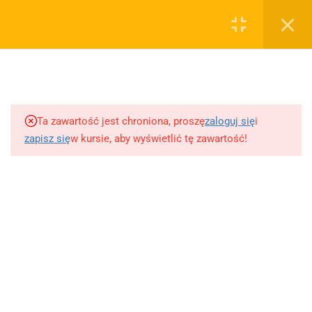
0
Rejestruj
Zaloguj
3
Biblia
sklep@wiedzazwami.com.pl
Ta zawartość jest chroniona, proszę
zaloguj się
i
3
Mitologia
zapisz się
w kursie, aby wyświetlić tę zawartość!
FIRMA
2
Iliada - Homer
O sprzedawcy
O nas
4
"Antygona" - Sofokles
Blog
Kontakt
4
Rozmowa Mistrza Polikarpa
Dodaj opracowanie pytania na maturę ustną z polskiego
ze Śmiercią