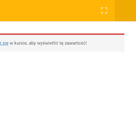
0
Rejestruj
Zaloguj
RYWATNOŚĆ
OSTATNIE PODKASTY
OTYWY, ROZPRAWKI
WSPÓŁPRACA
SKLEP
lityka prywatności
11 Literatur wojny i
z się
w kursie, aby wyświetlić tę zawartość!
okupacji
egulamin
10 XX-lecie
lityka Prywatności
międzywojenne
likacji
Młoda Polska
Polityka prywatności