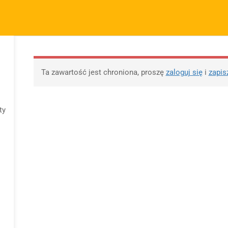
m.pl
FIRMA
SZYBKIE ODNOŚNIKI
P
KURSY
BLOG
BEZPŁATNE MATERIAŁY
M
O sprzedawcy
FAQs
Po
Ta zawartość jest chroniona, proszę
zaloguj się
i
zapis
O nas
Motywy na maturę
R
tabela
Blog
Po
Motywy literackie –
ap
ty
Kontakt
wpisz motyw
09 
Dodaj opracowanie
Opracowanie pytań na
pytania na maturę ustną
maturę z polskiego od
z polskiego
2023