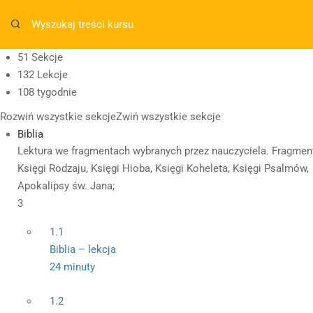
Masz pytania w sprawie SKLEPU?
sklep@wiedzazwami.co
51 Sekcje
132 Lekcje
sklep@wiedzazwami.com.pl
108 tygodnie
Rozwiń wszystkie sekcje
Zwiń wszystkie sekcje
Biblia
Lektura we fragmentach wybranych przez nauczyciela. Fragmen
Księgi Rodzaju, Księgi Hioba, Księgi Koheleta, Księgi Psalmów,
Apokalipsy św. Jana;
3
1.1
Biblia – lekcja
24 minuty
1.2