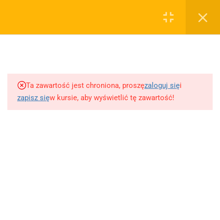
0
Rejestruj
Zaloguj
3
Biblia
sklep@wiedzazwami.com.pl
Ta zawartość jest chroniona, proszę
zaloguj się
i
3
Mitologia
zapisz się
w kursie, aby wyświetlić tę zawartość!
FIRMA
2
Iliada - Homer
O sprzedawcy
O nas
4
"Antygona" - Sofokles
Blog
Kontakt
4
Rozmowa Mistrza Polikarpa
Dodaj opracowanie pytania na maturę ustną z polskiego
ze Śmiercią