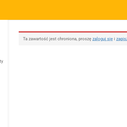
m.pl
FIRMA
SZYBKIE ODNOŚNIKI
P
KURSY
BLOG
BEZPŁATNE MATERIAŁY
M
O sprzedawcy
FAQs
Po
Ta zawartość jest chroniona, proszę
zaloguj się
i
zapis
O nas
Motywy na maturę
R
tabela
Blog
Po
Motywy literackie –
ap
ty
Kontakt
wpisz motyw
09 
Dodaj opracowanie
Opracowanie pytań na
pytania na maturę ustną
maturę z polskiego od
z polskiego
2023