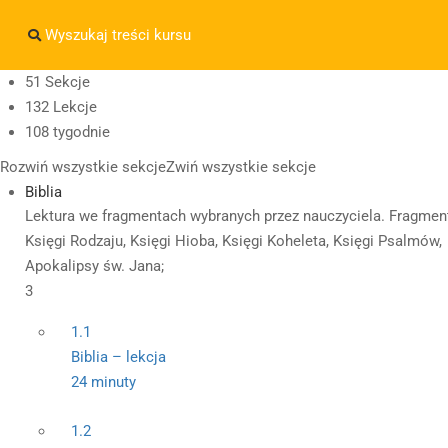
Masz pytania w sprawie SKLEPU?
sklep@wiedzazwami.co
51 Sekcje
132 Lekcje
sklep@wiedzazwami.com.pl
108 tygodnie
Rozwiń wszystkie sekcje
Zwiń wszystkie sekcje
Biblia
Lektura we fragmentach wybranych przez nauczyciela. Fragmen
Księgi Rodzaju, Księgi Hioba, Księgi Koheleta, Księgi Psalmów,
Apokalipsy św. Jana;
3
1.1
Biblia – lekcja
24 minuty
1.2