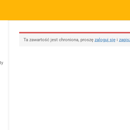
m.pl
FIRMA
SZYBKIE ODNOŚNIKI
P
KURSY
BLOG
BEZPŁATNE MATERIAŁY
M
O sprzedawcy
FAQs
Po
Ta zawartość jest chroniona, proszę
zaloguj się
i
zapis
O nas
Motywy na maturę
R
tabela
Blog
Po
Motywy literackie –
ap
ty
Kontakt
wpisz motyw
09 
Dodaj opracowanie
Opracowanie pytań na
pytania na maturę ustną
maturę z polskiego od
z polskiego
2023