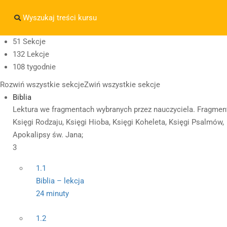
Masz pytania w sprawie SKLEPU?
sklep@wiedzazwami.co
51 Sekcje
132 Lekcje
sklep@wiedzazwami.com.pl
108 tygodnie
Rozwiń wszystkie sekcje
Zwiń wszystkie sekcje
Biblia
Lektura we fragmentach wybranych przez nauczyciela. Fragmen
Księgi Rodzaju, Księgi Hioba, Księgi Koheleta, Księgi Psalmów,
Apokalipsy św. Jana;
3
1.1
Biblia – lekcja
24 minuty
1.2