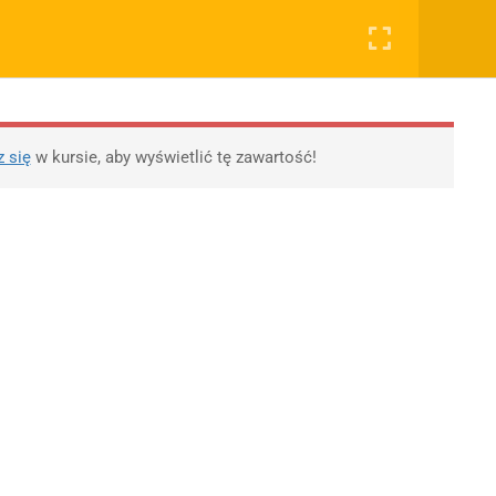
0
Rejestruj
Zaloguj
RYWATNOŚĆ
OSTATNIE PODKASTY
OTYWY, ROZPRAWKI
WSPÓŁPRACA
SKLEP
lityka prywatności
11 Literatur wojny i
z się
w kursie, aby wyświetlić tę zawartość!
okupacji
egulamin
10 XX-lecie
lityka Prywatności
międzywojenne
likacji
Młoda Polska
Polityka prywatności