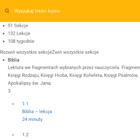
Masz pytania w sprawie SKLEPU?
sklep@wiedzazwami.co
51 Sekcje
132 Lekcje
sklep@wiedzazwami.com.pl
108 tygodnie
Rozwiń wszystkie sekcje
Zwiń wszystkie sekcje
Biblia
Lektura we fragmentach wybranych przez nauczyciela. Fragmen
Księgi Rodzaju, Księgi Hioba, Księgi Koheleta, Księgi Psalmów,
Apokalipsy św. Jana;
3
1.1
Biblia – lekcja
24 minuty
1.2