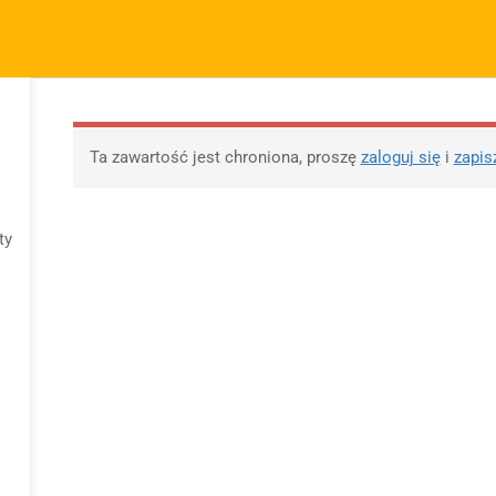
m.pl
FIRMA
SZYBKIE ODNOŚNIKI
P
KURSY
BLOG
BEZPŁATNE MATERIAŁY
M
O sprzedawcy
FAQs
Po
Ta zawartość jest chroniona, proszę
zaloguj się
i
zapis
O nas
Motywy na maturę
R
tabela
Blog
Po
Motywy literackie –
ap
ty
Kontakt
wpisz motyw
09 
Dodaj opracowanie
Opracowanie pytań na
pytania na maturę ustną
maturę z polskiego od
z polskiego
2023