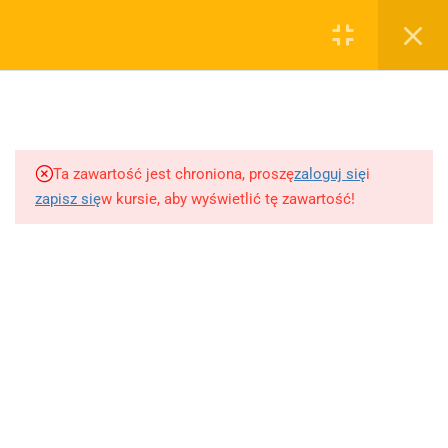
0
Rejestruj
Zaloguj
3
Biblia
sklep@wiedzazwami.com.pl
Ta zawartość jest chroniona, proszę
zaloguj się
i
3
Mitologia
zapisz się
w kursie, aby wyświetlić tę zawartość!
FIRMA
2
Iliada - Homer
O sprzedawcy
O nas
4
"Antygona" - Sofokles
Blog
Kontakt
4
Rozmowa Mistrza Polikarpa
Dodaj opracowanie pytania na maturę ustną z polskiego
ze Śmiercią