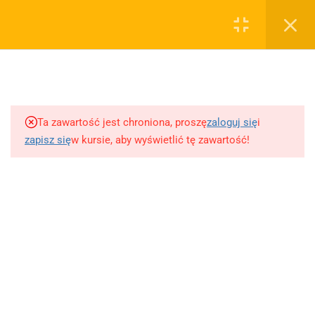
0
Rejestruj
Zaloguj
3
Biblia
sklep@wiedzazwami.com.pl
Ta zawartość jest chroniona, proszę
zaloguj się
i
3
Mitologia
zapisz się
w kursie, aby wyświetlić tę zawartość!
FIRMA
2
Iliada - Homer
O sprzedawcy
O nas
4
"Antygona" - Sofokles
Blog
Kontakt
4
Rozmowa Mistrza Polikarpa
Dodaj opracowanie pytania na maturę ustną z polskiego
ze Śmiercią