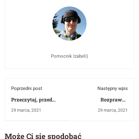
Pomocnik Izabeli)
Poprzedni post
Następny wpis
Przeczytaj, przed
Rozprawka
zapoznaniem się z
maturalna z "Lalki" -
29 marca, 2021
29 marca, 2021
przykładami
przykład
rozprawek
Może Ci się spodobać