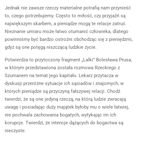
Jednak nie zawsze rzeczy materialne potrafią nam przynieść
to, czego potrzebujemy. Często to miłość, czy przyjaźń są
największym skarbem, a pieniądze mogą te relacje zatruć.
Nieznanie umiaru może łatwo otumanić człowieka, dlatego
powinniśmy być bardzo ostrożni obchodząc się z pieniędzmi,
gdyż są one potęgą niszczącą ludzkie życie.
Potwierdza to przytoczony fragment „Lalki” Bolesława Prusa,
w którym przedstawiona została rozmowa Rzeckiego z
Szumanem na temat jego kapitału. Lekarz przytacza w
dyskusji przeróżne sytuacje ich sąsiadów i znajomych, w
których pieniądze są przyczyną fałszywej relacji. Chodź
twierdzi, że są one jedyną rzeczą, na którą ludzie zwracają
uwagę i posiadając duży majątek byłoby mu o wiele łatwiej,
nie pochwala zachowania bogatych, wytykając im ich
korupcje. Twierdzi, że intencje dążących do bogactwa są
nieczyste.