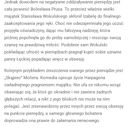
Jednak dowodem na negatywne oddziaływanie pieniędzy jest
cała powieść Bolesława Prusa. To przecież właśnie wielki
majątek Stanisława Wokulskiego skłonił Izabelę do finalnego
zaakceptowania jego ręki. Choć nie odwzajemniała jego uczuć
przyjęła oświadczyny, dając mu fałszywą nadzieję, która
później popchnęła go do próby samobójczej i niszcząc swoją
szansę na prawdziwą miłość. Podobnie sam Wokulski
pokładając ufność w pieniądzach pragnął kupić sobie uznanie
panny Łęckiej popadając wręcz w obsesję.
Kolejnym przykładem zniszczenia sianego przez pieniądze jest
„Skąpiec” Moliera. Komedia opisuje życie Harpagona
owładniętego pragnieniem majątku. Nie ufa on nikomu wciąż
obawiając się, że ktoś go okradnie i nie zawiera żadnych
głębszych relacji, a nikt z jego bliskich nie może na nim
polegać. Jest znienawidzony przez innych przez swoją obsesję
na punkcie pieniędzy, a samego głównego bohatera
doprowadza ona prawie do załamania nerwowego.