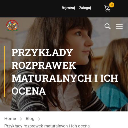
0
Rejestruj
Zaloguj
PRZYKŁADY
ROZPRAWEK
MATURALNYCH I ICH
OCENA
Home
Blog
Przykłady rozprawek maturalnych i ich ocena