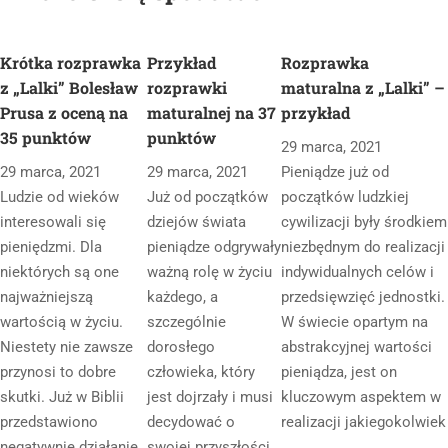
Krótka rozprawka
Przykład
Rozprawka
z „Lalki” Bolesław
rozprawki
maturalna z „Lalki” –
Prusa z oceną na
maturalnej na 37
przykład
35 punktów
punktów
29 marca, 2021
29 marca, 2021
29 marca, 2021
Pieniądze już od
Ludzie od wieków
Już od początków
początków ludzkiej
interesowali się
dziejów świata
cywilizacji były środkiem
pieniędzmi. Dla
pieniądze odgrywały
niezbędnym do realizacji
niektórych są one
ważną rolę w życiu
indywidualnych celów i
najważniejszą
każdego, a
przedsięwzięć jednostki.
wartością w życiu.
szczególnie
W świecie opartym na
Niestety nie zawsze
dorosłego
abstrakcyjnej wartości
przynosi to dobre
człowieka, który
pieniądza, jest on
skutki. Już w Biblii
jest dojrzały i musi
kluczowym aspektem w
przedstawiono
decydować o
realizacji jakiegokolwiek
negatywnie działanie
swojej przyszłości.
…