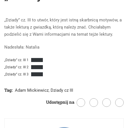
„Dziady” cz. III to utwór, który jest istną skarbnicą motywów, a
także lekturą z gwiazdką, którą należy znać. Chciałabym
podzielić się z Wami informacjami na temat tejże lektury.
Nadesłała: Natalia
„Dziady” cz. III 1
Pobierz
„Dziady” cz. III 2
Pobierz
„Dziady” cz. III 3
Pobierz
Tag:
Adam Mickiewicz
,
Dziady cz III
Udostępnij na