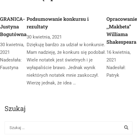
GRANICA-
Podsumowanie konkursu i
Opracowanie
Justyna
rezultaty
,,Makbeta”
Bogutówna
Williama
30 kwietnia, 2021
Shakespeara
30 kwietnia,
Dziękuję bardzo za udział w konkursie.
2021
Mam nadzieję, że konkurs się podobał.
16 kwietnia,
Nadesłała:
Wiele notatek jest świetnych i je
2021
Faustyna
wyłapaliście brawo. Jednak wynik
Nadesłał:
niektórych notatek mnie zaskoczył.
Patryk
Wierzę jednak, że idea …
Szukaj