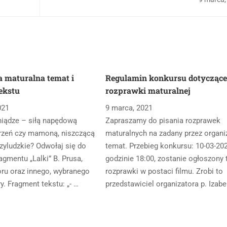
 maturalna temat i
Regulamin konkursu dotycząc
ekstu
rozprawki maturalnej
021
9 marca, 2021
iądze – siłą napędową
Zapraszamy do pisania rozprawek
rzeń czy mamoną, niszczącą
maturalnych na zadany przez organi
zyludzkie? Odwołaj się do
temat. Przebieg konkursu: 10-03-20
gmentu „Lalki” B. Prusa,
godzinie 18:00, zostanie ogłoszony
oru oraz innego, wybranego
rozprawki w postaci filmu. Zrobi to
ry. Fragment tekstu: „- …
przedstawiciel organizatora p. Izabe