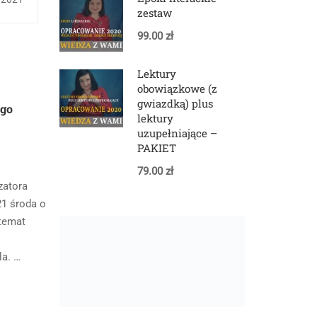
zestaw
99.00 zł
Lektury
obowiązkowe (z
gwiazdką) plus
ego
lektury
uzupełniające –
PAKIET
79.00 zł
zatora
21 środa o
 temat
la. …