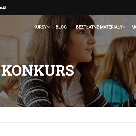
m.pl
KURSY
BLOG
BEZPŁATNE MATERIAŁY
M
 KONKURS