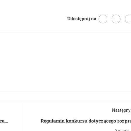
Udostępnij na
Następny
óra
Regulamin konkursu dotyczącego rozpr
matura
9 marca,