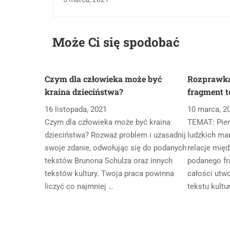
Może Ci się spodobać
Czym dla człowieka może być
Rozprawka
kraina dzieciństwa?
fragment t
16 listopada, 2021
10 marca, 2
Czym dla człowieka może być kraina
TEMAT: Pien
dzieciństwa? Rozważ problem i uzasadnij
ludzkich ma
swoje zdanie, odwołując się do podanych
relacje międ
tekstów Brunona Schulza oraz innych
podanego fra
tekstów kultury. Twoja praca powinna
całości utw
liczyć co najmniej …
tekstu kultu