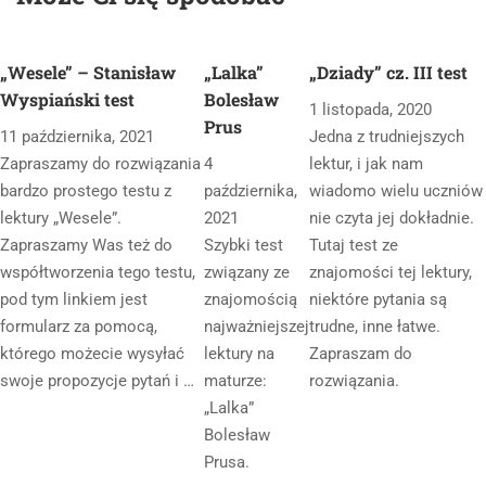
„Wesele” – Stanisław
„Lalka”
„Dziady” cz. III test
Wyspiański test
Bolesław
1 listopada, 2020
Prus
11 października, 2021
Jedna z trudniejszych
Zapraszamy do rozwiązania
4
lektur, i jak nam
bardzo prostego testu z
października,
wiadomo wielu uczniów
lektury „Wesele”.
2021
nie czyta jej dokładnie.
Zapraszamy Was też do
Szybki test
Tutaj test ze
współtworzenia tego testu,
związany ze
znajomości tej lektury,
pod tym linkiem jest
znajomością
niektóre pytania są
formularz za pomocą,
najważniejszej
trudne, inne łatwe.
którego możecie wysyłać
lektury na
Zapraszam do
swoje propozycje pytań i …
maturze:
rozwiązania.
„Lalka”
Bolesław
Prusa.