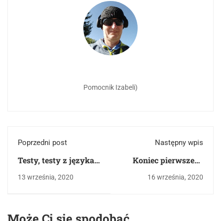
Pomocnik Izabeli)
Poprzedni post
Następny wpis
Testy, testy z języka
Koniec pierwszego
polskiego - kilka słów
testu wiedzy o
13 września, 2020
16 września, 2020
wstępu.
lekturach z nagrodą
Może Ci się spodobać