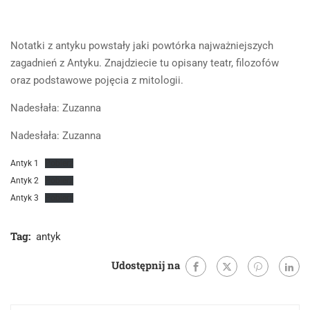
Notatki z antyku powstały jaki powtórka najważniejszych
zagadnień z Antyku. Znajdziecie tu opisany teatr, filozofów
oraz podstawowe pojęcia z mitologii.
Nadesłała: Zuzanna
Nadesłała: Zuzanna
Antyk 1
Pobierz
Antyk 2
Pobierz
Antyk 3
Pobierz
Tag:
antyk
Udostępnij na