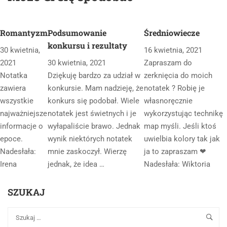
Romantyzm
Podsumowanie
Średniowiecze
konkursu i rezultaty
30 kwietnia,
16 kwietnia, 2021
2021
30 kwietnia, 2021
Zapraszam do
Notatka
Dziękuję bardzo za udział w
zerknięcia do moich
zawiera
konkursie. Mam nadzieję, że
notatek ? Robię je
wszystkie
konkurs się podobał. Wiele
własnoręcznie
najważniejsze
notatek jest świetnych i je
wykorzystując technikę
informacje o
wyłapaliście brawo. Jednak
map myśli. Jeśli ktoś
epoce.
wynik niektórych notatek
uwielbia kolory tak jak
Nadesłała:
mnie zaskoczył. Wierzę
ja to zapraszam ❤
Irena
jednak, że idea …
Nadesłała: Wiktoria
SZUKAJ