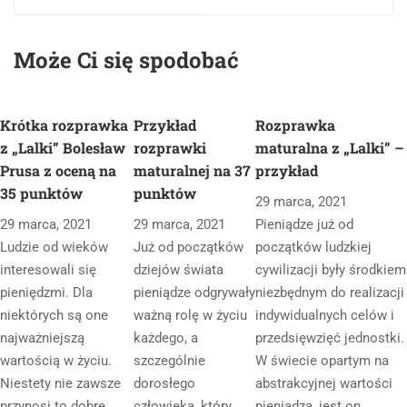
Może Ci się spodobać
Krótka rozprawka
Przykład
Rozprawka
z „Lalki” Bolesław
rozprawki
maturalna z „Lalki” –
Prusa z oceną na
maturalnej na 37
przykład
35 punktów
punktów
29 marca, 2021
29 marca, 2021
29 marca, 2021
Pieniądze już od
Ludzie od wieków
Już od początków
początków ludzkiej
interesowali się
dziejów świata
cywilizacji były środkiem
pieniędzmi. Dla
pieniądze odgrywały
niezbędnym do realizacji
niektórych są one
ważną rolę w życiu
indywidualnych celów i
najważniejszą
każdego, a
przedsięwzięć jednostki.
wartością w życiu.
szczególnie
W świecie opartym na
Niestety nie zawsze
dorosłego
abstrakcyjnej wartości
przynosi to dobre
człowieka, który
pieniądza, jest on