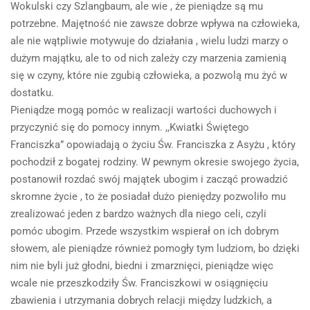
Wokulski czy Szlangbaum, ale wie , że pieniądze są mu
potrzebne. Majętność nie zawsze dobrze wpływa na człowieka,
ale nie wątpliwie motywuje do działania , wielu ludzi marzy o
dużym majątku, ale to od nich zależy czy marzenia zamienią
się w czyny, które nie zgubią człowieka, a pozwolą mu żyć w
dostatku.
Pieniądze mogą pomóc w realizacji wartości duchowych i
przyczynić się do pomocy innym. ,,Kwiatki Świętego
Franciszka” opowiadają o życiu Św. Franciszka z Asyżu , który
pochodził z bogatej rodziny. W pewnym okresie swojego życia,
postanowił rozdać swój majątek ubogim i zacząć prowadzić
skromne życie , to że posiadał dużo pieniędzy pozwoliło mu
zrealizować jeden z bardzo ważnych dla niego celi, czyli
pomóc ubogim. Przede wszystkim wspierał on ich dobrym
słowem, ale pieniądze również pomogły tym ludziom, bo dzięki
nim nie byli już głodni, biedni i zmarznięci, pieniądze więc
wcale nie przeszkodziły Św. Franciszkowi w osiągnięciu
zbawienia i utrzymania dobrych relacji między ludzkich, a