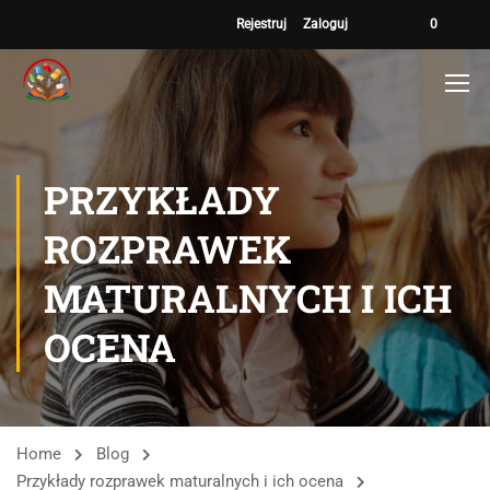
Rejestruj
Zaloguj
0
PRZYKŁADY
ROZPRAWEK
MATURALNYCH I ICH
OCENA
Home
Blog
Przykłady rozprawek maturalnych i ich ocena