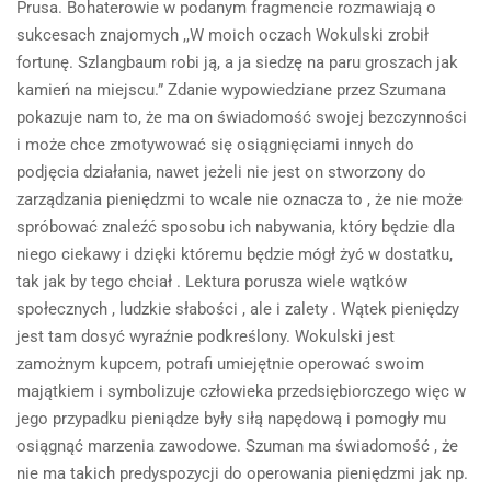
Prusa. Bohaterowie w podanym fragmencie rozmawiają o
sukcesach znajomych ,,W moich oczach Wokulski zrobił
fortunę. Szlangbaum robi ją, a ja siedzę na paru groszach jak
kamień na miejscu.” Zdanie wypowiedziane przez Szumana
pokazuje nam to, że ma on świadomość swojej bezczynności
i może chce zmotywować się osiągnięciami innych do
podjęcia działania, nawet jeżeli nie jest on stworzony do
zarządzania pieniędzmi to wcale nie oznacza to , że nie może
spróbować znaleźć sposobu ich nabywania, który będzie dla
niego ciekawy i dzięki któremu będzie mógł żyć w dostatku,
tak jak by tego chciał . Lektura porusza wiele wątków
społecznych , ludzkie słabości , ale i zalety . Wątek pieniędzy
jest tam dosyć wyraźnie podkreślony. Wokulski jest
zamożnym kupcem, potrafi umiejętnie operować swoim
majątkiem i symbolizuje człowieka przedsiębiorczego więc w
jego przypadku pieniądze były siłą napędową i pomogły mu
osiągnąć marzenia zawodowe. Szuman ma świadomość , że
nie ma takich predyspozycji do operowania pieniędzmi jak np.