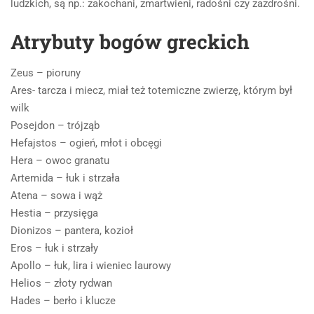
ludzkich, są np.: zakochani, zmartwieni, radośni czy zazdrośni.
Atrybuty bogów greckich
Zeus – pioruny
Ares- tarcza i miecz, miał też totemiczne zwierzę, którym był
wilk
Posejdon – trójząb
Hefajstos – ogień, młot i obcęgi
Hera – owoc granatu
Artemida – łuk i strzała
Atena – sowa i wąż
Hestia – przysięga
Dionizos – pantera, kozioł
Eros – łuk i strzały
Apollo – łuk, lira i wieniec laurowy
Helios – złoty rydwan
Hades – berło i klucze