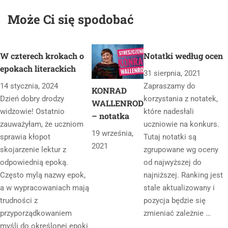
Może Ci się spodobać
W czterech krokach o
Notatki według ocen
epokach literackich
31 sierpnia, 2021
14 stycznia, 2024
Zapraszamy do
KONRAD
Dzień dobry drodzy
korzystania z notatek,
WALLENROD
widzowie! Ostatnio
które nadesłali
– notatka
zauważyłam, że uczniom
uczniowie na konkurs.
19 września,
sprawia kłopot
Tutaj notatki są
2021
skojarzenie lektur z
zgrupowane wg oceny
odpowiednią epoką.
od najwyższej do
Często mylą nazwy epok,
najniższej. Ranking jest
a w wypracowaniach mają
stale aktualizowany i
trudności z
pozycja będzie się
przyporządkowaniem
zmieniać zależnie …
myśli do określonej epoki