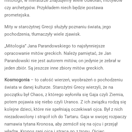
mitologii, w literaturze znajdujemy wiele odwołań, motywów
czy archetypów. Przykładem niech będzie postawa
prometejska.
Mity w starożytnej Grecji służyły poznaniu świata, jego
pochodzenia, tłumaczyły wiele zjawisk.
„Mitologia” Jana Parandowskiego to najsłynniejsze
opracowanie mitów greckich. Należy pamiętać, że Jan
Parandowski nie jest autorem mitów, on jedynie je zebrał w
jeden zbiór. Są jeszcze inne zbiory mitów greckich.
Kosmogonia
– to całość wierzeń, wyobrażeń o pochodzeniu
świata w danej kulturze. Starożytni Grecy wierzyli, że na
początku był Chaos, z którego wyłoniła się Gaja czyli Ziemia,
potem pojawia się niebo czyli Uranos. Z ich związku rodzą się
kolejne dzieci, które nie spełniają oczekiwań ojca. Był z nich
niezadowolony i strącił ich do Tartaru. Gaja w swojej rozpaczy
namawia tytana Kronosa, aby zemścił się na ojcu i przejął
władzę. Kronos rani ojca i strąca go z tronu. Ojciec