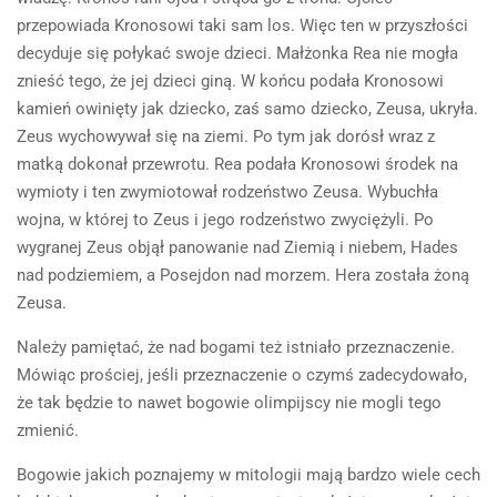
przepowiada Kronosowi taki sam los. Więc ten w przyszłości
decyduje się połykać swoje dzieci. Małżonka Rea nie mogła
znieść tego, że jej dzieci giną. W końcu podała Kronosowi
kamień owinięty jak dziecko, zaś samo dziecko, Zeusa, ukryła.
Zeus wychowywał się na ziemi. Po tym jak dorósł wraz z
matką dokonał przewrotu. Rea podała Kronosowi środek na
wymioty i ten zwymiotował rodzeństwo Zeusa. Wybuchła
wojna, w której to Zeus i jego rodzeństwo zwyciężyli. Po
wygranej Zeus objął panowanie nad Ziemią i niebem, Hades
nad podziemiem, a Posejdon nad morzem. Hera została żoną
Zeusa.
Należy pamiętać, że nad bogami też istniało przeznaczenie.
Mówiąc prościej, jeśli przeznaczenie o czymś zadecydowało,
że tak będzie to nawet bogowie olimpijscy nie mogli tego
zmienić.
Bogowie jakich poznajemy w mitologii mają bardzo wiele cech