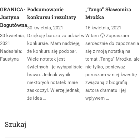
GRANICA-
Podsumowanie
„Tango” Sławomira
Justyna
konkursu i rezultaty
Mrożka
Bogutówna
30 kwietnia, 2021
16 kwietnia, 2021
30 kwietnia,
Dziękuję bardzo za udział w
Witam 🙂 Zapraszam
2021
konkursie. Mam nadzieję,
serdecznie do zapoznania
Nadesłała:
że konkurs się podobał.
się z moją notatką na
Faustyna
Wiele notatek jest
temat „Tanga” Mrożka, ale
świetnych i je wyłapaliście
nie tylko, ponieważ
brawo. Jednak wynik
poruszam w niej kwestię
niektórych notatek mnie
związaną z biografią
zaskoczył. Wierzę jednak,
autora dramatu i jej
że idea …
wpływem …
Szukaj