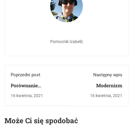
Pomocnik Izabeli)
Poprzedni post
Następny wpis
Porównanie
Modernizm
doświadczenia
16 kwietnia, 2021
16 kwietnia, 2021
śmierci dziecka w
życiu
Kochanowskiego i
Może Ci się spodobać
ojca Paneloux
(bohatera "Dżumy")