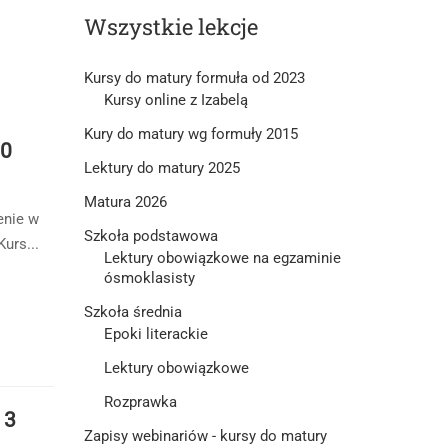
Wszystkie lekcje
Kursy do matury formuła od 2023
Kursy online z Izabelą
Kury do matury wg formuły 2015
30
Lektury do matury 2025
Matura 2026
enie w
Szkoła podstawowa
urs...
Lektury obowiązkowe na egzaminie
ósmoklasisty
Szkoła średnia
Epoki literackie
Lektury obowiązkowe
Rozprawka
 3
Zapisy webinariów - kursy do matury