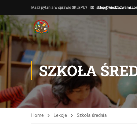
Masz pytania w sprawie SKLEPU?
sklep@wiedzazwami.co
SZKOŁA ŚRE
Home
Lekcje
Szkoła średnia