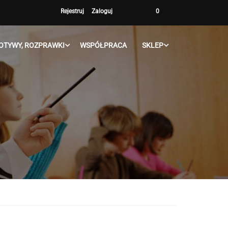
Rejestruj
Zaloguj
0
OTYWY, ROZPRAWKI
WSPÓŁPRACA
SKLEP