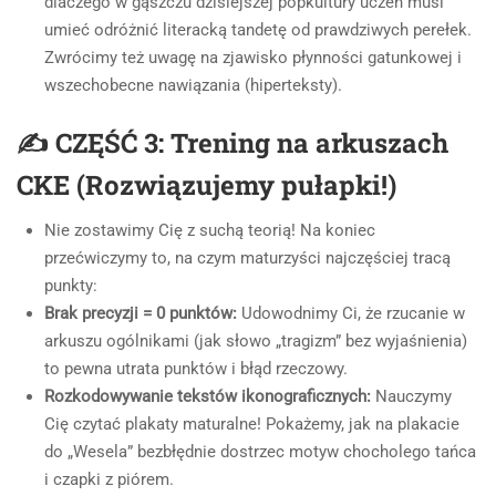
dlaczego w gąszczu dzisiejszej popkultury uczeń musi
umieć odróżnić literacką tandetę od prawdziwych perełek.
Zwrócimy też uwagę na zjawisko płynności gatunkowej i
wszechobecne nawiązania (hiperteksty).
✍️
CZĘŚĆ
3: Trening na arkuszach
CKE (Rozwiązujemy pułapki!)
Nie zostawimy Cię z suchą teorią! Na koniec
przećwiczymy to, na czym maturzyści najczęściej tracą
punkty:
Brak precyzji = 0 punktów:
Udowodnimy Ci, że rzucanie w
arkuszu ogólnikami (jak słowo „tragizm” bez wyjaśnienia)
to pewna utrata punktów i błąd rzeczowy.
Rozkodowywanie tekstów ikonograficznych:
Nauczymy
Cię czytać plakaty maturalne! Pokażemy, jak na plakacie
do „Wesela” bezbłędnie dostrzec motyw chocholego tańca
i czapki z piórem.