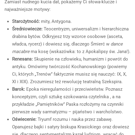
Zamiast nudnego kucia dat, pokażemy Ci słowa-klucze i
najważniejsze motywy:
Starożytność:
mity, Antygona.
Średniowiecze:
Teocentryzm, uniwersalizm i hierarchiczna
drabina bytów. Odkryjesz trzy wzorce osobowe (asceta,
władca, rycerz) i dowiesz się, dlaczego Śmierć w
dance
macabre
ma kosę (wskazówka: to z Apokalipsy św. Jana!).
Renesans:
Skupienie na człowieku, humanizm i powrót do
antyku. Omówimy twórczość Kochanowskiego (powiemy
Ci, których „Trenów” faktycznie musisz się nauczyć: IX, X,
XI i XIX). Zrozumiesz też rewolucję teatralną Szekspira.
Barok:
Epoka nieregularności i przeciwieństw. Poznasz
konceptyzm, czyli sztukę szokowania czytelnika , a na
przykładzie „Pamiętników” Paska rozłożymy na czynniki
pierwsze wady sarmatyzmu – pijaństwo i warcholstwo.
Oświecenie:
Tryumf rozumu i nauka przez zabawę.
Opanujesz bajki i satyry biskupa Krasickiego oraz dowiesz
się, dlaczego sentymentalizm kazał ludziom „wracać do