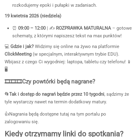
rozkodujemy epoki i pułapki w zadaniach.
19 kwietnia 2026 (niedziela)
⏰
09:00 – 12:00
| ✍️
ROZPRAWKA MATURALNA
– gotowe
schematy, z którymi napiszesz tekst na max punktów!
💻
Gdzie i jak?
Widzimy się online na żywo na platformie
ClickMeeting
(w specjalnym, interaktywnym trybie EDU).
Wbijasz z czego Ci wygodniej: laptopa, tabletu czy telefonu! 📱
🖥️
🎞️🎞️🎞️Czy powtórki będą nagrane?
📂Tak i dostęp do nagrań będzie przez 10 tygodni
, sądzimy że
tyle wystarczy nawet na termin dodatkowy matury.
👍Nagrania będą dostępne tutaj na tym portalu po
zalogowaniu się.
Kiedy otrzymamy linki do spotkania?