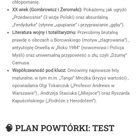
chłopomanię.
XX wiek (Gombrowicz i Żeromski):
Pokażemy, jak ugryźć
„Przedwiośnie” (3 wizje Polski) oraz absurdalną
„Ferdydurke” (słynne „upupianie” i przyprawianie „gęby”).
Literatura wojny i totalitaryzmu:
Przerobimy brutalną
prawdę o obozach u Borowskiego (motyw „zlagrowania”) ,
antyutopię Orwella w „Roku 1984” (nowomowa i Policja
Myśli) oraz uniwersalną przypowieść o złu, czyli „Dżumę”
Camusa.
Współczesność pod klucz:
Omówimy najnowsze hity
maturalne, w tym m.in. „Tango” Mrożka (kryzys wartości) ,
opowiadania Olgi Tokarczuk („Profesor Andrews w
Warszawie”) , Andrzeja Stasiuka („Miejsce”) oraz Ryszarda
Kapuścińskiego („Podróże z Herodotem”).
🧠 PLAN POWTÓRKI: TEST