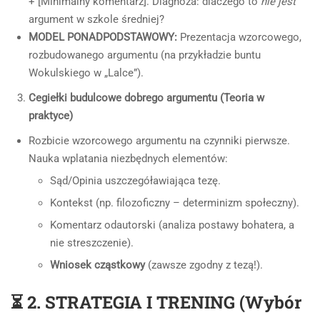
+ [Minimalny komentarz]. Diagnoza: dlaczego to
nie jest
argument w szkole średniej?
MODEL PONADPODSTAWOWY:
Prezentacja wzorcowego,
rozbudowanego argumentu (na przykładzie buntu
Wokulskiego w „Lalce”).
Cegiełki budulcowe dobrego argumentu (Teoria w
praktyce)
Rozbicie wzorcowego argumentu na czynniki pierwsze.
Nauka wplatania niezbędnych elementów:
Sąd/Opinia uszczegóławiająca tezę.
Kontekst (np. filozoficzny – determinizm społeczny).
Komentarz odautorski (analiza postawy bohatera, a
nie streszczenie).
Wniosek cząstkowy
(zawsze zgodny z tezą!).
⏳ 2. STRATEGIA I TRENING (Wybór