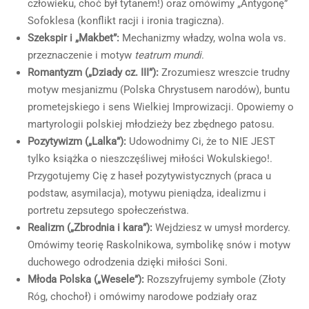
człowieku, choć był tytanem!) oraz omówimy „Antygonę”
Sofoklesa (konflikt racji i ironia tragiczna).
Szekspir i „Makbet”:
Mechanizmy władzy, wolna wola vs.
przeznaczenie i motyw
teatrum mundi
.
Romantyzm („Dziady cz. III”):
Zrozumiesz wreszcie trudny
motyw mesjanizmu (Polska Chrystusem narodów), buntu
prometejskiego i sens Wielkiej Improwizacji. Opowiemy o
martyrologii polskiej młodzieży bez zbędnego patosu.
Pozytywizm („Lalka”):
Udowodnimy Ci, że to NIE JEST
tylko książka o nieszczęśliwej miłości Wokulskiego!.
Przygotujemy Cię z haseł pozytywistycznych (praca u
podstaw, asymilacja), motywu pieniądza, idealizmu i
portretu zepsutego społeczeństwa.
Realizm („Zbrodnia i kara”):
Wejdziesz w umysł mordercy.
Omówimy teorię Raskolnikowa, symbolikę snów i motyw
duchowego odrodzenia dzięki miłości Soni.
Młoda Polska („Wesele”):
Rozszyfrujemy symbole (Złoty
Róg, chochoł) i omówimy narodowe podziały oraz