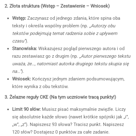
2. Złota struktura (Wstęp – Zestawienie – Wniosek)
Wstęp:
Zaczynasz od jednego zdania, które spina oba
teksty i określa wspólny problem (np.
„Autorzy obu
tekstów podejmują temat radzenia sobie z upływem
czasu”
).
Stanowiska:
Wskazujesz pogląd pierwszego autora i od
razu zestawiasz go z drugim (np.
„Autor pierwszego tekstu
uważa, że…, natomiast autorka drugiego tekstu skupia się
na…”
).
Wniosek:
Kończysz jednym zdaniem podsumowującym,
które wynika z obu tekstów.
3. Żelazne reguły CKE (Na tym uczniowie tracą punkty!)
Limit 90 słów:
Musisz pisać maksymalnie zwięźle. Liczy
się absolutnie każde słowo (nawet krótkie spójniki jak „i”,
„w”, „z”). Napiszesz 93 słowa? Tracisz punkt. Napiszesz
120 słów? Dostajesz 0 punktów za całe zadanie.