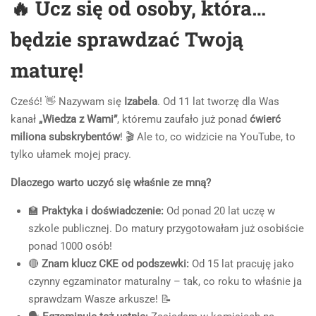
🔥 Ucz się od osoby, która…
będzie sprawdzać Twoją
maturę!
Cześć! 👋 Nazywam się
Izabela
. Od 11 lat tworzę dla Was
kanał
„Wiedza z Wami”
, któremu zaufało już ponad
ćwierć
miliona subskrybentów
! 🎬 Ale to, co widzicie na YouTube, to
tylko ułamek mojej pracy.
Dlaczego warto uczyć się właśnie ze mną?
🏫
Praktyka i doświadczenie:
Od ponad 20 lat uczę w
szkole publicznej. Do matury przygotowałam już osobiście
ponad 1000 osób!
🔴
Znam klucz CKE od podszewki:
Od 15 lat pracuję jako
czynny egzaminator maturalny – tak, co roku to właśnie ja
sprawdzam Wasze arkusze! 📝