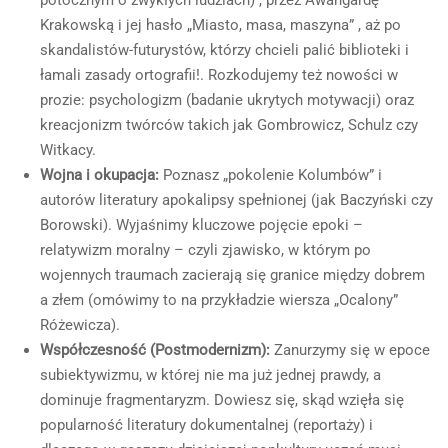
potocznym o zwykłych ludziach) , przez Awangardę
Krakowską i jej hasło „Miasto, masa, maszyna” , aż po
skandalistów-futurystów, którzy chcieli palić biblioteki i
łamali zasady ortografii!. Rozkodujemy też nowości w
prozie: psychologizm (badanie ukrytych motywacji) oraz
kreacjonizm twórców takich jak Gombrowicz, Schulz czy
Witkacy.
Wojna i okupacja:
Poznasz „pokolenie Kolumbów” i
autorów literatury apokalipsy spełnionej (jak Baczyński czy
Borowski). Wyjaśnimy kluczowe pojęcie epoki –
relatywizm moralny – czyli zjawisko, w którym po
wojennych traumach zacierają się granice między dobrem
a złem (omówimy to na przykładzie wiersza „Ocalony”
Różewicza).
Współczesność (Postmodernizm):
Zanurzymy się w epoce
subiektywizmu, w której nie ma już jednej prawdy, a
dominuje fragmentaryzm. Dowiesz się, skąd wzięła się
popularność literatury dokumentalnej (reportaży) i