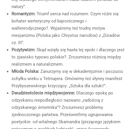
natury”.
Romantyzm:
Triumf serca nad rozumem. Czym różni się
bohater werteryczny od bajronicznego i
wallenrodycznego?. Wyjaśnimy też trudny motyw
mesjanizmu (Polska jako Chrystus narodów) z „Dziadów
cz. III”.
Pozytywizm:
Skąd wzięły się hasła tej epoki i dlaczego jest
to zjawisko typowo polskie?. Zrozumiesz różnicę między
realizmem a naturalizmem.
Młoda Polska:
Zanurzymy się w dekadentyzmie i poczuciu
schyłku wieku u Tetmajera. Omówimy też słynny manifest
Przybyszewskiego krzyczący: „Sztuka dla sztuki!”.
Dwudziestolecie międzywojenne:
Dlaczego epokę po
odzyskaniu niepodległości nazwano „radością z
odzyskanego śmietnika”? Zrozumiesz problemy
zjednoczonego państwa. Prześwietlimy ugrupowania
poetyckie: od witalnego Skamandra (piszącego językiem