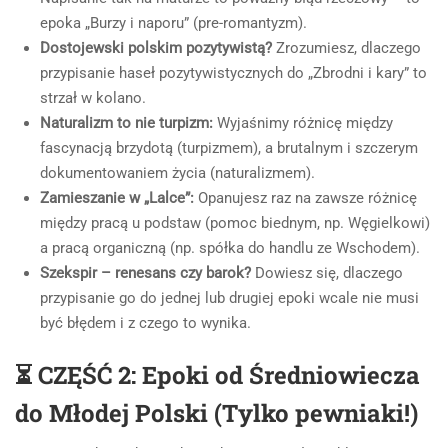
epoka „Burzy i naporu” (pre-romantyzm).
Dostojewski polskim pozytywistą?
Zrozumiesz, dlaczego
przypisanie haseł pozytywistycznych do „Zbrodni i kary” to
strzał w kolano.
Naturalizm to nie turpizm:
Wyjaśnimy różnicę między
fascynacją brzydotą (turpizmem), a brutalnym i szczerym
dokumentowaniem życia (naturalizmem).
Zamieszanie w „Lalce”:
Opanujesz raz na zawsze różnicę
między pracą u podstaw (pomoc biednym, np. Węgielkowi)
a pracą organiczną (np. spółka do handlu ze Wschodem).
Szekspir – renesans czy barok?
Dowiesz się, dlaczego
przypisanie go do jednej lub drugiej epoki wcale nie musi
być błędem i z czego to wynika.
⏳ CZĘŚĆ 2: Epoki od Średniowiecza
do Młodej Polski (Tylko pewniaki!)