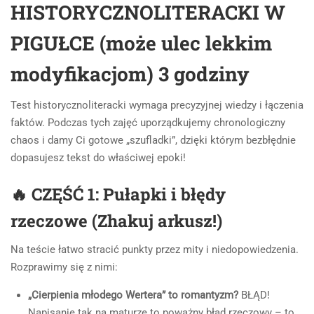
HISTORYCZNOLITERACKI W
PIGUŁCE (może ulec lekkim
modyfikacjom) 3 godziny
Test historycznoliteracki wymaga precyzyjnej wiedzy i łączenia
faktów. Podczas tych zajęć uporządkujemy chronologiczny
chaos i damy Ci gotowe „szufladki”, dzięki którym bezbłędnie
dopasujesz tekst do właściwej epoki!
🔥 CZĘŚĆ 1: Pułapki i błędy
rzeczowe (Zhakuj arkusz!)
Na teście łatwo stracić punkty przez mity i niedopowiedzenia.
Rozprawimy się z nimi:
„Cierpienia młodego Wertera” to romantyzm?
BŁĄD!
Napisanie tak na maturze to poważny błąd rzeczowy – to