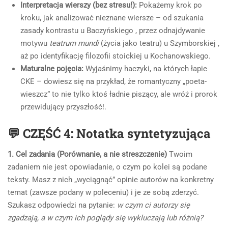
Interpretacja wierszy (bez stresu!):
Pokażemy krok po
kroku, jak analizować nieznane wiersze – od szukania
zasady kontrastu u Baczyńskiego , przez odnajdywanie
motywu
teatrum mundi
(życia jako teatru) u Szymborskiej ,
aż po identyfikację filozofii stoickiej u Kochanowskiego.
Maturalne pojęcia:
Wyjaśnimy haczyki, na których łapie
CKE – dowiesz się na przykład, że romantyczny „poeta-
wieszcz” to nie tylko ktoś ładnie piszący, ale wróż i prorok
przewidujący przyszłość!.
💬 CZĘŚĆ 4: Notatka syntetyzująca
1. Cel zadania (Porównanie, a nie streszczenie)
Twoim
zadaniem nie jest opowiadanie, o czym po kolei są podane
teksty. Masz z nich „wyciągnąć” opinie autorów na konkretny
temat (zawsze podany w poleceniu) i je ze sobą zderzyć.
Szukasz odpowiedzi na pytanie:
w czym ci autorzy się
zgadzają, a w czym ich poglądy się wykluczają lub różnią?