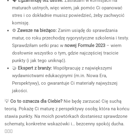
🗣️
Egzaminuję też ustnie:
Zasiadam w komisjach na
maturach ustnych, więc wiem, jak pomóc Ci opanować
stres i co dokładnie musisz powiedzieć, żeby zachwycić
komisję.
⚙️
Zawsze na bieżąco:
Zanim usiądę do sprawdzania
matur, co roku przechodzę rygorystyczne szkolenia i testy.
Sprawdziłam setki prac w
nowej Formule 2023
– wiem
dosłownie wszystko o tym, gdzie najczęściej tracicie
punkty (i jak tego uniknąć).
🤝
Ekspert z branży:
Współpracuję z największymi
wydawnictwami edukacyjnymi (m.in. Nowa Era,
Perspektywy), co gwarantuje Ci materiały najwyższej
jakości.
💡
Co to oznacza dla Ciebie?
Nie będę zarzucać Cię suchą
teorią. Pokażę Ci maturę z perspektywy osoby, która na końcu
stawia punkty. Na moich powtórkach dostaniesz sprawdzone
schematy, konkretne wskazówki i… bezcenny spokój ducha.
🧘‍♀️✨