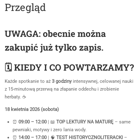
Przegląd
UWAGA: obecnie można
zakupić już tylko zapis.
🗓️ KIEDY I CO POWTARZAMY?
Każde spotkanie to aż
3 godziny
intensywnej, celowanej nauki
z 15-minutową przerwą na złapanie oddechu i zrobienie
herbaty. ☕
18 kwietnia 2026 (sobota)
⏰
09:00 – 12:00
| 📖
TOP LEKTURY NA MATURĘ
– same
pewniaki, motywy i zero lania wody.
⏰
14:00 – 17:00
| 🧠
TEST HISTORYCZNOLITERACKI
–