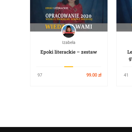
Izabela
Epoki literackie – zestaw
L
g
u
97
99.00 zł
41