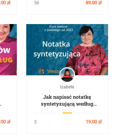
00 zł
56
89.00 zł
Izabela
Jak napisać notatkę
syntetyzującą według
ch
wymagań matury od roku
5
2023
.00 zł
3
19.00 zł