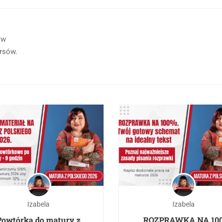
ów
ursów.
Izabela
Izabela
Powtórka do matury z
ROZPRAWKA NA 10