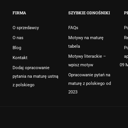
FIRMA
SZYBKIE ODNOŚNIKI
P
O sprzedawcy
FAQs
Po
O nas
Motywy na maturę
R
tabela
Blog
Po
Motywy literackie –
ap
Kontakt
wpisz motyw
09 
Dodaj opracowanie
Opracowanie pytań na
pytania na maturę ustną
maturę z polskiego od
z polskiego
2023