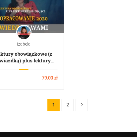
Izabela
ektury obowiązkowe (z
wiazdką) plus lektury
zupełniające – PAKIET
79.00 zł
1
2