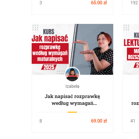
3
65.00 zł
192
Izabela
Jak napisać rozprawkę
według wymagań
roz
maturalnych 2026-28?
8
69.00 zł
41