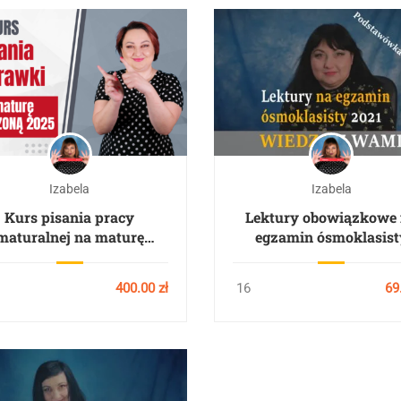
Izabela
Izabela
Kurs pisania pracy
Lektury obowiązkowe
maturalnej na maturę
egzamin ósmoklasist
ZSZERZONĄ z polskiego
2025
400.00 zł
16
69