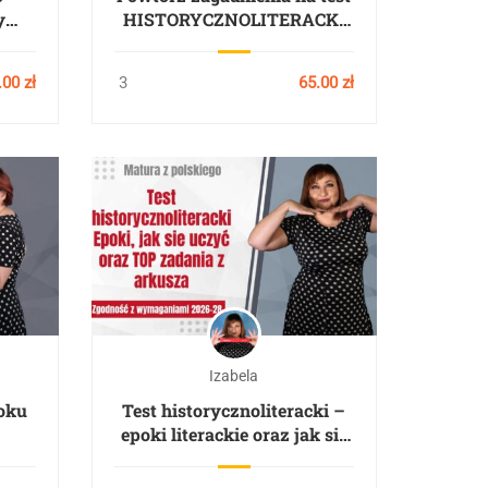
y
HISTORYCZNOLITERACKI
t. 3
na maturę z polskiego 2026.
3 godziny
.00 zł
3
65.00 zł
Izabela
roku
Test historycznoliteracki –
epoki literackie oraz jak się
uczyć do matury