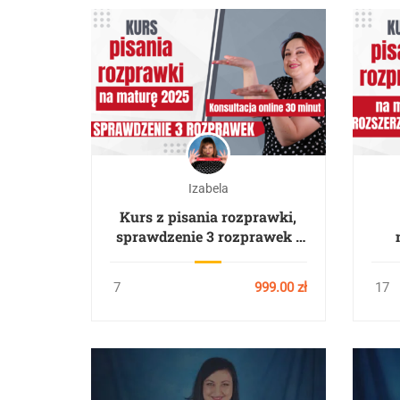
Izabela
Kurs z pisania rozprawki,
sprawdzenie 3 rozprawek i
30 minutowa konsultacja na
RO
temat rozprawek online
7
999.00 zł
17