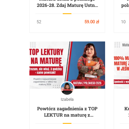
2026-28. Zdaj Maturę Ustną
pol
Bez Stresu.
52
59.00 zł
10
Izabela
Powtórz zagadnienia z TOP
K
LEKTUR na maturę z
polskiego 2026. 3 godziny