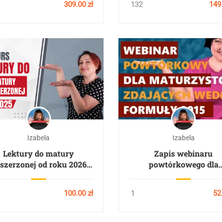
309.00 zł
132
149.
Izabela
Izabela
Lektury do matury
Zapis webinaru
szerzonej od roku 2026-
powtórkowego dla
28
maturzystów zdający
według formuły 201
100.00 zł
1
52