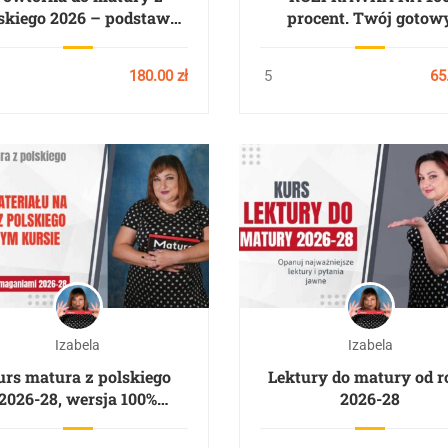
skiego 2026 – podstawa.
procent. Twój gotow
3×3 godziny
schemat na idealny teks
godziny
180.00 zł
5
65
Izabela
Izabela
urs matura z polskiego
Lektury do matury od 
2026-28, wersja 100%
2026-28
materiału