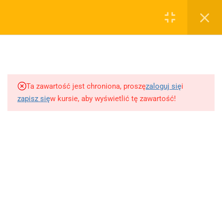
0
Rejestruj
Zaloguj
5
Bogurodzica
sklep@wiedzazwami.com.pl
Ta zawartość jest chroniona, proszę
zaloguj się
i
2
Treny - Jan Kochanowski
zapisz się
w kursie, aby wyświetlić tę zawartość!
FIRMA
Treny Jana kochanowskiego
16 minuty
O sprzedawcy
Pieśni Jana Kochanowskiego
O nas
20 minuty
Blog
Kontakt
4
"Dziady" cz. III - Adam
Dodaj opracowanie pytania na maturę ustną z polskiego
Mickiewicz