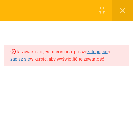
0
Rejestruj
Zaloguj
5
Bogurodzica
sklep@wiedzazwami.com.pl
Ta zawartość jest chroniona, proszę
zaloguj się
i
2
Treny - Jan Kochanowski
zapisz się
w kursie, aby wyświetlić tę zawartość!
FIRMA
4
"Dziady" cz. III - Adam
Mickiewicz
O sprzedawcy
O nas
12
Blog
"Pan Tadeusz" - Adam
Mickiewicz
Kontakt
Dodaj opracowanie pytania na maturę ustną z polskiego
Dwa rody