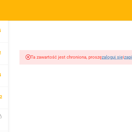
m.pl
FIRMA
SZYBKIE ODNOŚNIKI
P
5
KURSY
BLOG
BEZPŁATNE MATERIAŁY
MOTY
O sprzedawcy
FAQs
Po
O nas
Motywy na maturę
R
2
tabela
Blog
Po
Ta zawartość jest chroniona, proszę
zaloguj się
i
zapi
Motywy literackie –
ap
Kontakt
wpisz motyw
09 
4
Dodaj opracowanie
Opracowanie pytań na
pytania na maturę ustną
maturę z polskiego od
z polskiego
2
2023