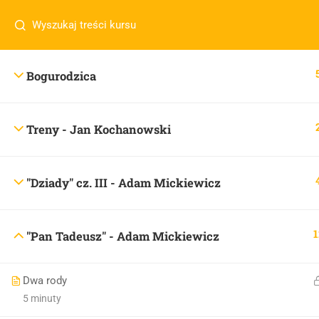
Masz pytania w sprawie SKLEPU?
sklep@wiedzazwami.co
Bogurodzica
sklep@wiedzazwami.com.pl
Treny - Jan Kochanowski
"Dziady" cz. III - Adam Mickiewicz
1
"Pan Tadeusz" - Adam Mickiewicz
Dwa rody
5 minuty