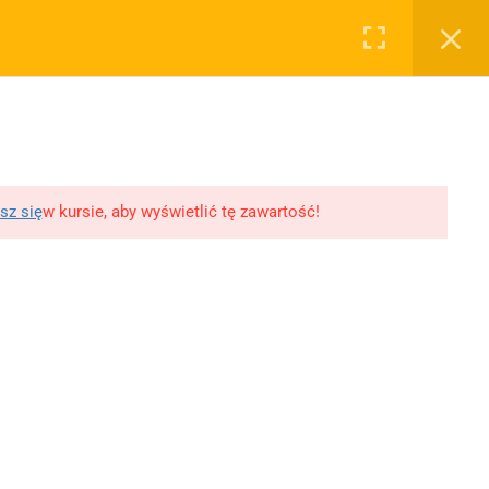
0
Rejestruj
Zaloguj
RYWATNOŚĆ
OSTATNIE PODKASTY
WY, ROZPRAWKI
WSPÓŁPRACA
SKLEP
lityka prywatności
11 Literatur wojny i
okupacji
egulamin
10 XX-lecie
lityka Prywatności
sz się
w kursie, aby wyświetlić tę zawartość!
międzywojenne
likacji
Młoda Polska
Polityka prywatności