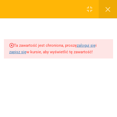
0
Rejestruj
Zaloguj
5
Bogurodzica
sklep@wiedzazwami.com.pl
Ta zawartość jest chroniona, proszę
zaloguj się
i
2
Treny - Jan Kochanowski
zapisz się
w kursie, aby wyświetlić tę zawartość!
FIRMA
4
"Dziady" cz. III - Adam
Mickiewicz
O sprzedawcy
O nas
12
Blog
"Pan Tadeusz" - Adam
Mickiewicz
Kontakt
Dodaj opracowanie pytania na maturę ustną z polskiego
Dwa rody