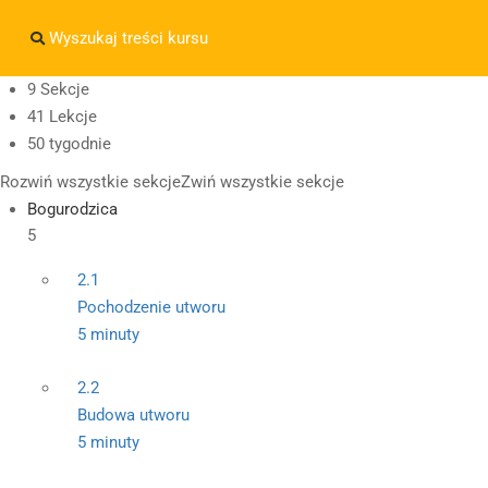
Masz pytania w sprawie SKLEPU?
sklep@wiedzazwami.co
9 Sekcje
41 Lekcje
sklep@wiedzazwami.com.pl
50 tygodnie
Rozwiń wszystkie sekcje
Zwiń wszystkie sekcje
Bogurodzica
5
2.1
Pochodzenie utworu
5 minuty
2.2
Budowa utworu
5 minuty