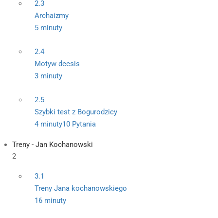
2.3
Archaizmy
5 minuty
2.4
Motyw deesis
3 minuty
2.5
Szybki test z Bogurodzicy
4 minuty
10 Pytania
Treny - Jan Kochanowski
2
3.1
Treny Jana kochanowskiego
16 minuty