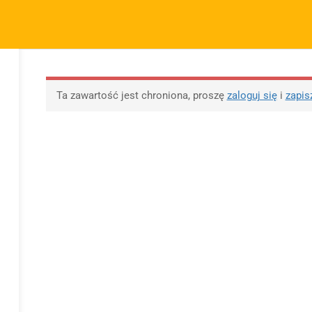
m.pl
FIRMA
SZYBKIE ODNOŚNIKI
P
KURSY
BLOG
BEZPŁATNE MATERIAŁY
M
O sprzedawcy
FAQs
Po
Ta zawartość jest chroniona, proszę
zaloguj się
i
zapis
O nas
Motywy na maturę
R
tabela
Blog
Po
Motywy literackie –
ap
Kontakt
wpisz motyw
09 
Dodaj opracowanie
Opracowanie pytań na
pytania na maturę ustną
maturę z polskiego od
z polskiego
2023