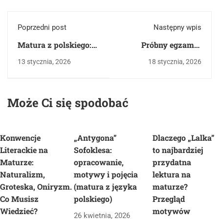
Poprzedni post
Następny wpis
Matura z polskiego:
Próbny egzamin
Oświecenie. Epoka
ósmoklasisty –
13 stycznia, 2026
18 stycznia, 2026
dobrych rad i
styczeń 2026: analiza
toksycznych relacji
i komentarz. "Szatan
z siódmej klasy" i
Może Ci się spodobać
pochwała optymizmu
Konwencje
„Antygona”
Dlaczego „Lalka”
Literackie na
Sofoklesa:
to najbardziej
Maturze:
opracowanie,
przydatna
Naturalizm,
motywy i pojęcia
lektura na
Groteska, Oniryzm.
(matura z języka
maturze?
Co Musisz
polskiego)
Przegląd
Wiedzieć?
motywów
26 kwietnia, 2026