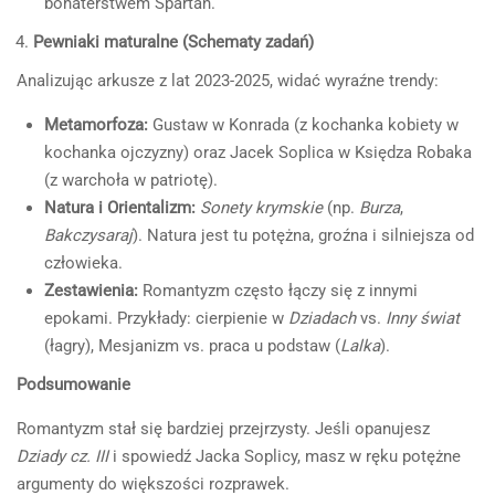
bohaterstwem Spartan.
Pewniaki maturalne (Schematy zadań)
Analizując arkusze z lat 2023-2025, widać wyraźne trendy:
Metamorfoza:
Gustaw w Konrada (z kochanka kobiety w
kochanka ojczyzny) oraz Jacek Soplica w Księdza Robaka
(z warchoła w patriotę).
Natura i Orientalizm:
Sonety krymskie
(np.
Burza
,
Bakczysaraj
). Natura jest tu potężna, groźna i silniejsza od
człowieka.
Zestawienia:
Romantyzm często łączy się z innymi
epokami. Przykłady: cierpienie w
Dziadach
vs.
Inny świat
(łagry), Mesjanizm vs. praca u podstaw (
Lalka
).
Podsumowanie
Romantyzm stał się bardziej przejrzysty. Jeśli opanujesz
Dziady cz. III
i spowiedź Jacka Soplicy, masz w ręku potężne
argumenty do większości rozprawek.