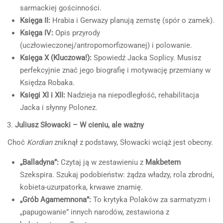
sarmackiej gościnności.
Księga II:
Hrabia i Gerwazy planują zemstę (spór o zamek).
Księga IV:
Opis przyrody
(uczłowieczonej/antropomorfizowanej) i polowanie.
Księga X (Kluczowa!):
Spowiedź Jacka Soplicy. Musisz
perfekcyjnie znać jego biografię i motywację przemiany w
Księdza Robaka.
Księgi XI i XII:
Nadzieja na niepodległość, rehabilitacja
Jacka i słynny Polonez.
Juliusz Słowacki – W cieniu, ale ważny
Choć
Kordian
zniknął z podstawy, Słowacki wciąż jest obecny.
„Balladyna”:
Czytaj ją w zestawieniu z
Makbetem
Szekspira. Szukaj podobieństw: żądza władzy, rola zbrodni,
kobieta-uzurpatorka, krwawe znamię.
„Grób Agamemnona”:
To krytyka Polaków za sarmatyzm i
„papugowanie” innych narodów, zestawiona z