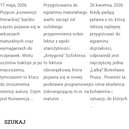
17 maja, 2026
Przygotowania do
26 kwietnia, 2026
Pojęcie „konwencji
egzaminu maturalnego
Kiedy padają
literackiej” bardzo
warto zacząć od
pytania o to, którą
często pojawia się w
solidnego
lekturę najlepiej
arkuszach
przypomnienia sobie
przygotować do
maturalnych oraz
lektur z epoki
egzaminu
wymaganiach do
starożytności.
dojrzałości,
rozprawek. Wielu
„Antygona” Sofoklesa
odpowiedź jest
uczniów traktuje je po
to lektura
najczęściej jedna:
macoszemu,
obowiązkowa, która
„Lalkę” Bolesława
tymczasem to klucz
pojawia się w nowej
Prusa . Powieść ta
do zrozumienia
podstawie programowej
to istna skarbnica
intencji autora. Czym
(obowiązującej m.in. na
bohaterów i
jest Konwencja …
maturze …
sytuacji, do których
…
SZUKAJ