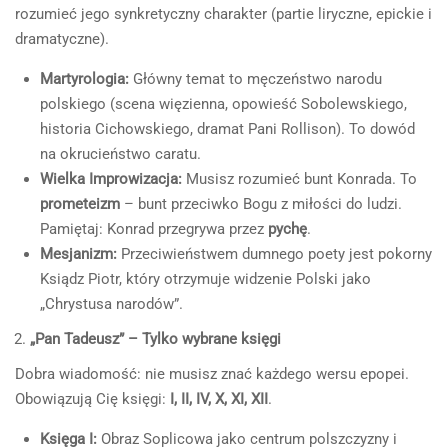
rozumieć jego synkretyczny charakter (partie liryczne, epickie i
dramatyczne).
Martyrologia:
Główny temat to męczeństwo narodu
polskiego (scena więzienna, opowieść Sobolewskiego,
historia Cichowskiego, dramat Pani Rollison). To dowód
na okrucieństwo caratu.
Wielka Improwizacja:
Musisz rozumieć bunt Konrada. To
prometeizm
– bunt przeciwko Bogu z miłości do ludzi.
Pamiętaj: Konrad przegrywa przez
pychę
.
Mesjanizm:
Przeciwieństwem dumnego poety jest pokorny
Ksiądz Piotr, który otrzymuje widzenie Polski jako
„Chrystusa narodów”.
„Pan Tadeusz” – Tylko wybrane księgi
Dobra wiadomość: nie musisz znać każdego wersu epopei.
Obowiązują Cię księgi:
I, II, IV, X, XI, XII
.
Księga I:
Obraz Soplicowa jako centrum polszczyzny i