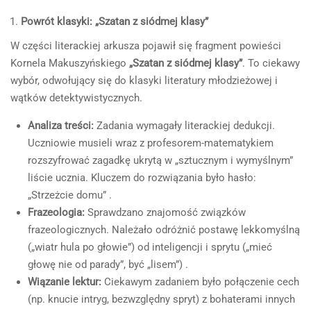
Powrót klasyki: „Szatan z siódmej klasy”
W części literackiej arkusza pojawił się fragment powieści
Kornela Makuszyńskiego
„Szatan z siódmej klasy”
. To ciekawy
wybór, odwołujący się do klasyki literatury młodzieżowej i
wątków detektywistycznych.
Analiza treści:
Zadania wymagały literackiej dedukcji.
Uczniowie musieli wraz z profesorem-matematykiem
rozszyfrować zagadkę ukrytą w „sztucznym i wymyślnym”
liście ucznia. Kluczem do rozwiązania było hasło:
„Strzeżcie domu” .
Frazeologia:
Sprawdzano znajomość związków
frazeologicznych. Należało odróżnić postawę lekkomyślną
(„wiatr hula po głowie”) od inteligencji i sprytu („mieć
głowę nie od parady”, być „lisem”) .
Wiązanie lektur:
Ciekawym zadaniem było połączenie cech
(np. knucie intryg, bezwzględny spryt) z bohaterami innych