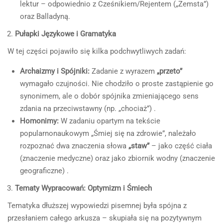
lektur – odpowiednio z Cześnikiem/Rejentem („Zemsta”)
oraz Balladyną.
Pułapki Językowe i Gramatyka
W tej części pojawiło się kilka podchwytliwych zadań:
Archaizmy i Spójniki:
Zadanie z wyrazem
„przeto”
wymagało czujności. Nie chodziło o proste zastąpienie go
synonimem, ale o dobór spójnika zmieniającego sens
zdania na przeciwstawny (np. „chociaż”) .
Homonimy:
W zadaniu opartym na tekście
popularnonaukowym „Śmiej się na zdrowie”, należało
rozpoznać dwa znaczenia słowa
„staw”
– jako część ciała
(znaczenie medyczne) oraz jako zbiornik wodny (znaczenie
geograficzne) .
Tematy Wypracowań: Optymizm i Śmiech
Tematyka dłuższej wypowiedzi pisemnej była spójna z
przesłaniem całego arkusza – skupiała się na pozytywnym