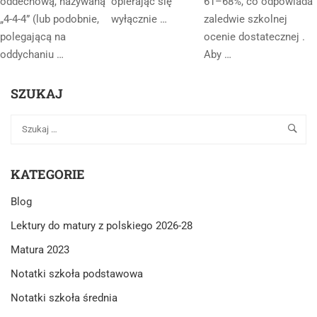
oddechową, nazywaną
opierając się
61–68%, co odpowiada
„4-4-4” (lub podobnie,
wyłącznie …
zaledwie szkolnej
polegającą na
ocenie dostatecznej .
oddychaniu …
Aby …
SZUKAJ
KATEGORIE
Blog
Lektury do matury z polskiego 2026-28
Matura 2023
Notatki szkoła podstawowa
Notatki szkoła średnia