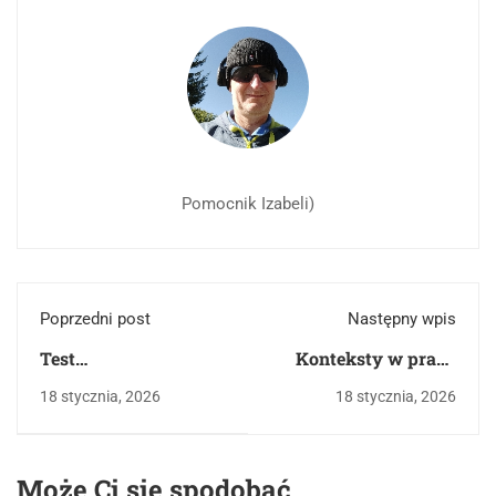
Pomocnik Izabeli)
Poprzedni post
Następny wpis
Test
Konteksty w pracy
historycznoliteracki :
maturalnej: jak je
18 stycznia, 2026
18 stycznia, 2026
romantyzm
wprowadzać, aby
zmonopolizowany
zyskać punkty?
przez Mickiewicza.
Może Ci się spodobać