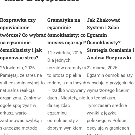
Rozprawka czy
Gramatyka na
Jak Zhakować
opowiadanie
egzaminie
System i Zdać
twórcze? Co wybrać
ósmoklasisty: co
Egzamin
na egzaminie
musisz ogarnąć?
Ósmoklasisty?
ósmoklasisty i jak
Strategia Oceniania i
11 kwietnia, 2026
opanować stres?
Analiza Rozprawki
Dla jednych
26 kwietnia, 2026
uczniów gramatyka
22 marca, 2026
Pamiętaj, że stres na
to istota z piekła
Egzamin ósmoklasisty
sali egzaminacyjnej to
rodem, a dla innych
decyduje o przyjęciu do
naturalna reakcja
– rzadko widywany
wymarzonego liceum
organizmu. Zanim w
duch . Niestety, nie
lub technikum.
ogóle spojrzysz w
da się zdać
Tymczasem średnie
arkusz, warto
egzaminu
wyniki z języka
zastosować szybką i
ósmoklasisty z
polskiego w Polsce
skuteczną metodę
dobrym wynikiem,
oscylują w granicach