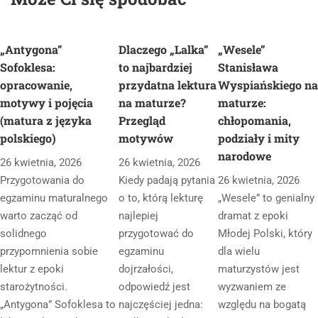
„Antygona”
Dlaczego „Lalka”
„Wesele”
Sofoklesa:
to najbardziej
Stanisława
opracowanie,
przydatna lektura
Wyspiańskiego na
motywy i pojęcia
na maturze?
maturze:
(matura z języka
Przegląd
chłopomania,
polskiego)
motywów
podziały i mity
narodowe
26 kwietnia, 2026
26 kwietnia, 2026
Przygotowania do
Kiedy padają pytania
26 kwietnia, 2026
egzaminu maturalnego
o to, którą lekturę
„Wesele” to genialny
warto zacząć od
najlepiej
dramat z epoki
solidnego
przygotować do
Młodej Polski, który
przypomnienia sobie
egzaminu
dla wielu
lektur z epoki
dojrzałości,
maturzystów jest
starożytności.
odpowiedź jest
wyzwaniem ze
„Antygona” Sofoklesa to
najczęściej jedna:
względu na bogatą