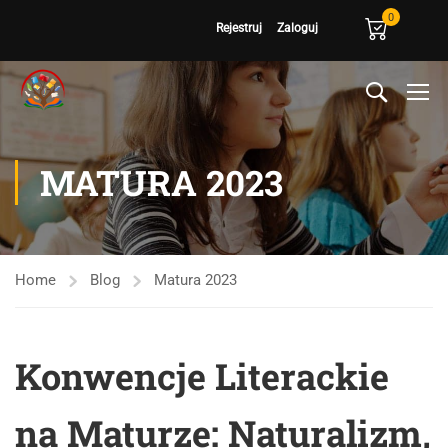
0
Rejestruj
Zaloguj
MATURA 2023
Home
Blog
Matura 2023
Konwencje Literackie
na Maturze: Naturalizm,