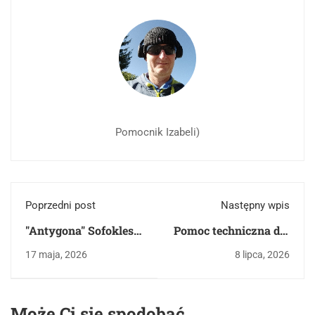
Pomocnik Izabeli)
Poprzedni post
Następny wpis
"Antygona" Sofoklesa:
Pomoc techniczna dla
opracowanie,
aplikacji FAQ
17 maja, 2026
8 lipca, 2026
motywy i pojęcia
(matura z języka
polskiego)
Może Ci się spodobać