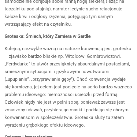
samodzielnie odrąbuje sobie ranną nogę siekierą (leżąc na
taczalniku pod stajnią), narrator jedynie sucho relacjonuje
kałuże krwi i odgłosy rzężenia, potęgując tym samym
wstrząsający efekt na czytelniku.
Groteska: Śmiech, który Zamiera w Gardle
Kolejną, niezwykle ważną na maturze konwencją jest groteska
– zjawisko bardzo bliskie np. Witoldowi Gombrowiczowi.
„Ferdydurke” to utwór przesiąknięty absurdalnymi postaciami,
śmiesznymi sytuacjami i językowymi nowotworami
(„upupianie”, „przyprawianie gęby”). Choć konwencja wydaje
się komiczna, jej celem jest podjęcie na serio bardzo ważnego
problemu ideowego: niemożności ucieczki przed formą.
Człowiek nigdy nie jest w pełni sobą, ponieważ zawsze jest
zmuszony udawać, przybierając maski i poddając się chorym
konwenansom w społeczeństwie. Groteska służy tu zatem
wyrażeniu głębokiego efektu ideowego.