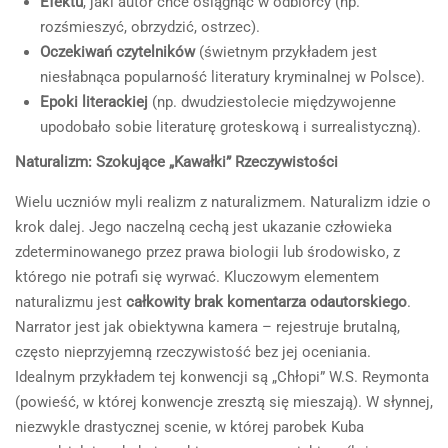
Efektu
, jaki autor chce osiągnąć w odbiorcy (np.
rozśmieszyć, obrzydzić, ostrzec).
Oczekiwań czytelników
(świetnym przykładem jest
niesłabnąca popularność literatury kryminalnej w Polsce).
Epoki literackiej
(np. dwudziestolecie międzywojenne
upodobało sobie literaturę groteskową i surrealistyczną).
Naturalizm: Szokujące „Kawałki” Rzeczywistości
Wielu uczniów myli realizm z naturalizmem. Naturalizm idzie o
krok dalej. Jego naczelną cechą jest ukazanie człowieka
zdeterminowanego przez prawa biologii lub środowisko, z
którego nie potrafi się wyrwać. Kluczowym elementem
naturalizmu jest
całkowity brak komentarza odautorskiego
.
Narrator jest jak obiektywna kamera – rejestruje brutalną,
często nieprzyjemną rzeczywistość bez jej oceniania.
Idealnym przykładem tej konwencji są „Chłopi” W.S. Reymonta
(powieść, w której konwencje zresztą się mieszają). W słynnej,
niezwykle drastycznej scenie, w której parobek Kuba