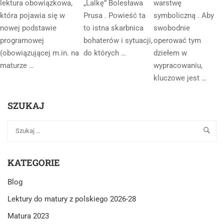
lektura obowiązkowa,
„Lalkę” Bolesława
warstwę
która pojawia się w
Prusa . Powieść ta
symboliczną . Aby
nowej podstawie
to istna skarbnica
swobodnie
programowej
bohaterów i sytuacji,
operować tym
(obowiązującej m.in. na
do których …
dziełem w
maturze …
wypracowaniu,
kluczowe jest …
SZUKAJ
KATEGORIE
Blog
Lektury do matury z polskiego 2026-28
Matura 2023