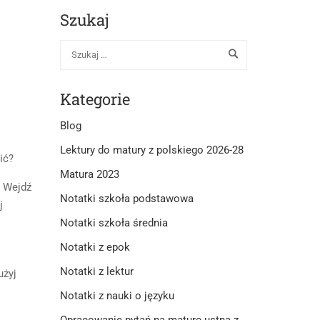
Szukaj
Kategorie
Blog
Lektury do matury z polskiego 2026-28
ić?
Matura 2023
. Wejdź
Notatki szkoła podstawowa
j
Notatki szkoła średnia
Notatki z epok
Notatki z lektur
użyj
Notatki z nauki o języku
Opracowanie pytań na maturę ustną z