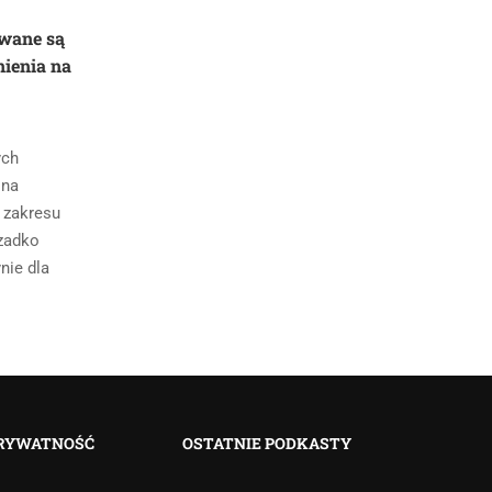
ywane są
nienia na
ych
 na
 zakresu
rzadko
nie dla
RYWATNOŚĆ
OSTATNIE PODKASTY