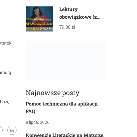
Lektury
obowiązkowe (z
gwiazdką) plus
79.00 zł
lektury
uzupełniające –
otatek
PAKIET
hmurą.
Najnowsze posty
 bazę
Pomoc techniczna dla aplikacji
FAQ
8 lipca, 2026
Konwencje Literackie na Maturze: