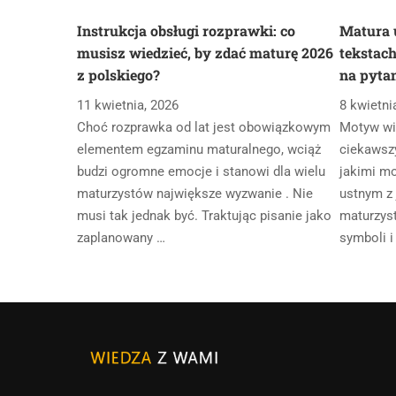
Instrukcja obsługi rozprawki: co
Matura u
musisz wiedzieć, by zdać maturę 2026
tekstach
z polskiego?
na pyta
11 kwietnia, 2026
8 kwietni
Choć rozprawka od lat jest obowiązkowym
Motyw wiz
elementem egzaminu maturalnego, wciąż
ciekawszy
budzi ogromne emocje i stanowi dla wielu
jakimi mo
maturzystów największe wyzwanie . Nie
ustnym z
musi tak jednak być. Traktując pisanie jako
maturzys
zaplanowany …
symboli i