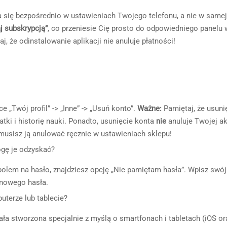
się bezpośrednio w ustawieniach Twojego telefonu, a nie w samej
j subskrypcją”
, co przeniesie Cię prosto do odpowiedniego panelu 
j, że odinstalowanie aplikacji nie anuluje płatności!
 „Twój profil” -> „Inne” -> „Usuń konto”.
Ważne:
Pamiętaj, że usuni
tki i historię nauki. Ponadto, usunięcie konta
nie
anuluje Twojej a
musisz ją anulować ręcznie w ustawieniach sklepu!
ogę je odzyskać?
polem na hasło, znajdziesz opcję „Nie pamiętam hasła”. Wpisz swój
 nowego hasła.
uterze lub tablecie?
ła stworzona specjalnie z myślą o smartfonach i tabletach (iOS or