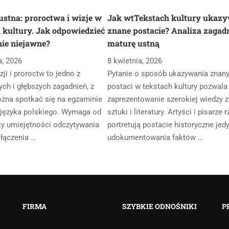
stna: proroctwa i wizje w
Jak wtTekstach kultury ukaz
 kultury. Jak odpowiedzieć
znane postacie? Analiza zagad
nie niejawne?
maturę ustną
a, 2026
8 kwietnia, 2026
ji i proroctw to jedno z
Pytanie o sposób ukazywania znan
ch i głębszych zagadnień, z
postaci w tekstach kultury pozwala
żna spotkać się na egzaminie
zaprezentowanie szerokiej wiedzy z
 języka polskiego. Wymaga od
sztuki i literatury. Artyści i pisarze 
ty umiejętności odczytywania
portretują postacie historyczne jedy
 łączenia …
udokumentowania faktów …
FIRMA
SZYBKIE ODNOŚNIKI
P