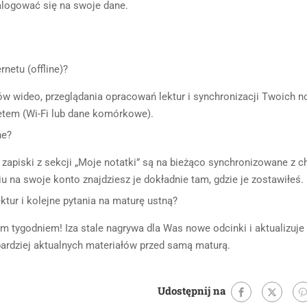
zalogować się na swoje dane.
rnetu (offline)?
w wideo, przeglądania opracowań lektur i synchronizacji Twoich n
netem (Wi-Fi lub dane komórkowe).
ne?
zapiski z sekcji „Moje notatki” są na bieżąco synchronizowane z c
u na swoje konto znajdziesz je dokładnie tam, gdzie je zostawiłeś.
tur i kolejne pytania na maturę ustną?
m tygodniem! Iza stale nagrywa dla Was nowe odcinki i aktualizuje
bardziej aktualnych materiałów przed samą maturą.
Udostępnij na