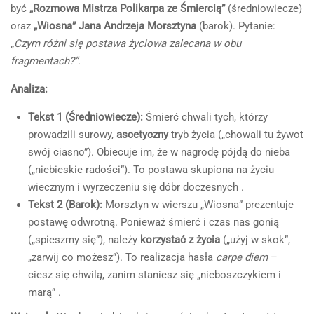
być
„Rozmowa Mistrza Polikarpa ze Śmiercią”
(średniowiecze)
oraz
„Wiosna” Jana Andrzeja Morsztyna
(barok). Pytanie:
„Czym różni się postawa życiowa zalecana w obu
fragmentach?”
.
Analiza:
Tekst 1 (Średniowiecze):
Śmierć chwali tych, którzy
prowadzili surowy,
ascetyczny
tryb życia („chowali tu żywot
swój ciasno”). Obiecuje im, że w nagrodę pójdą do nieba
(„niebieskie radości”). To postawa skupiona na życiu
wiecznym i wyrzeczeniu się dóbr doczesnych .
Tekst 2 (Barok):
Morsztyn w wierszu „Wiosna” prezentuje
postawę odwrotną. Ponieważ śmierć i czas nas gonią
(„spieszmy się”), należy
korzystać z życia
(„użyj w skok”,
„zarwij co możesz”). To realizacja hasła
carpe diem
–
ciesz się chwilą, zanim staniesz się „nieboszczykiem i
marą” .