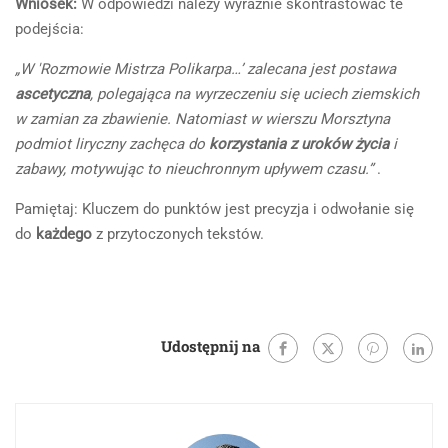
Wniosek:
W odpowiedzi należy wyraźnie skontrastować te
podejścia:
„W 'Rozmowie Mistrza Polikarpa…’ zalecana jest postawa
ascetyczna
, polegająca na wyrzeczeniu się uciech ziemskich
w zamian za zbawienie. Natomiast w wierszu Morsztyna
podmiot liryczny zachęca do
korzystania z uroków życia
i
zabawy, motywując to nieuchronnym upływem czasu.”
.
Pamiętaj: Kluczem do punktów jest precyzja i odwołanie się
do
każdego
z przytoczonych tekstów.
Udostępnij na