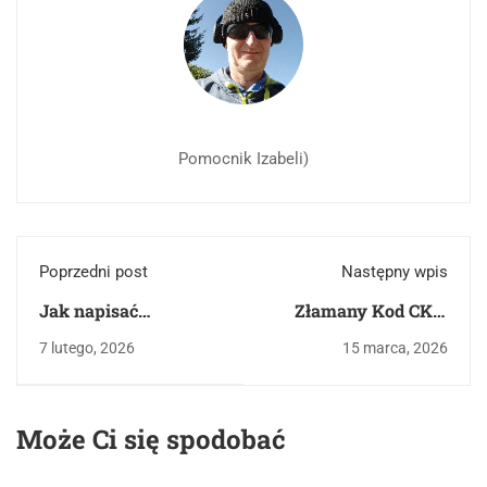
Pomocnik Izabeli)
Poprzedni post
Następny wpis
Jak napisać
Złamany Kod CKE:
przemówienie na
Trójkąt Tematyczny i
7 lutego, 2026
15 marca, 2026
egzaminie
"Wielka Czwórka"
ósmoklasisty?
Lektur na Maturę
Kompletny poradnik
2026
Może Ci się spodobać
z przykładem