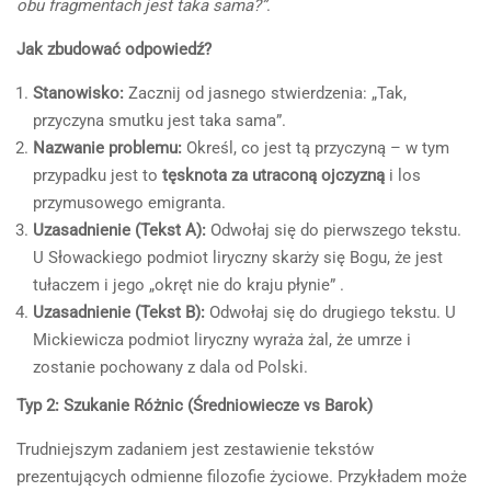
obu fragmentach jest taka sama?”
.
Jak zbudować odpowiedź?
Stanowisko:
Zacznij od jasnego stwierdzenia: „Tak,
przyczyna smutku jest taka sama”.
Nazwanie problemu:
Określ, co jest tą przyczyną – w tym
przypadku jest to
tęsknota za utraconą ojczyzną
i los
przymusowego emigranta.
Uzasadnienie (Tekst A):
Odwołaj się do pierwszego tekstu.
U Słowackiego podmiot liryczny skarży się Bogu, że jest
tułaczem i jego „okręt nie do kraju płynie” .
Uzasadnienie (Tekst B):
Odwołaj się do drugiego tekstu. U
Mickiewicza podmiot liryczny wyraża żal, że umrze i
zostanie pochowany z dala od Polski.
Typ 2: Szukanie Różnic (Średniowiecze vs Barok)
Trudniejszym zadaniem jest zestawienie tekstów
prezentujących odmienne filozofie życiowe. Przykładem może