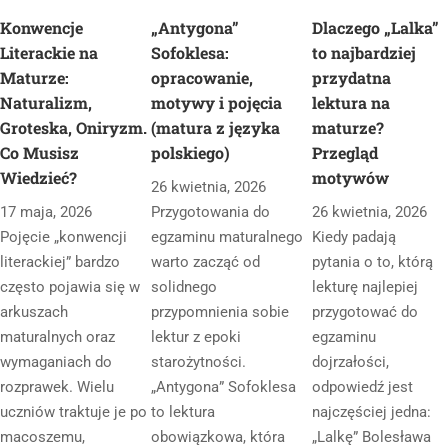
Konwencje
„Antygona”
Dlaczego „Lalka”
Literackie na
Sofoklesa:
to najbardziej
Maturze:
opracowanie,
przydatna
Naturalizm,
motywy i pojęcia
lektura na
Groteska, Oniryzm.
(matura z języka
maturze?
Co Musisz
polskiego)
Przegląd
Wiedzieć?
motywów
26 kwietnia, 2026
17 maja, 2026
Przygotowania do
26 kwietnia, 2026
Pojęcie „konwencji
egzaminu maturalnego
Kiedy padają
literackiej” bardzo
warto zacząć od
pytania o to, którą
często pojawia się w
solidnego
lekturę najlepiej
arkuszach
przypomnienia sobie
przygotować do
maturalnych oraz
lektur z epoki
egzaminu
wymaganiach do
starożytności.
dojrzałości,
rozprawek. Wielu
„Antygona” Sofoklesa
odpowiedź jest
uczniów traktuje je po
to lektura
najczęściej jedna:
macoszemu,
obowiązkowa, która
„Lalkę” Bolesława