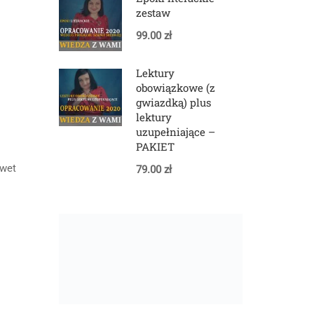
zestaw
99.00 zł
Lektury
obowiązkowe (z
gwiazdką) plus
lektury
uzupełniające –
PAKIET
awet
79.00 zł