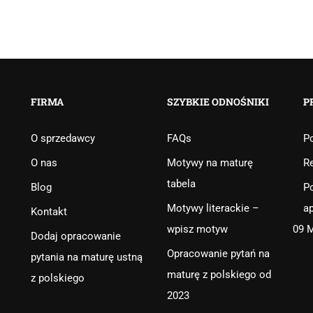
FIRMA
SZYBKIE ODNOŚNIKI
P
O sprzedawcy
FAQs
Po
O nas
Motywy na maturę
R
tabela
Blog
Po
Motywy literackie –
ap
Kontakt
wpisz motyw
09 
Dodaj opracowanie
Opracowanie pytań na
pytania na maturę ustną
maturę z polskiego od
z polskiego
2023