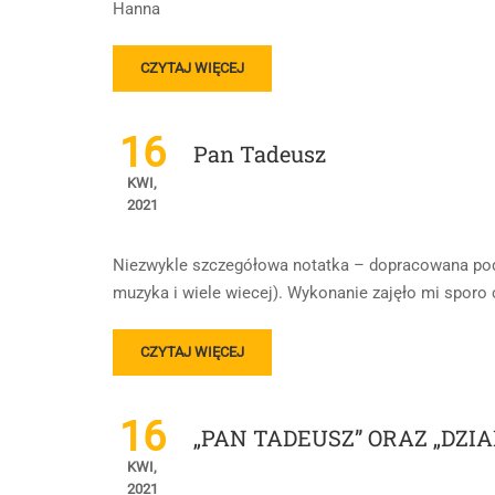
,
Hanna
PODZIAŁ
SZLACHTY
READ
CZYTAJ WIĘCEJ
.
MORE
ABOUT
PAN
16
Pan Tadeusz
TADEUSZ
KWI,
2021
Niezwykle szczegółowa notatka – dopracowana pod 
muzyka i wiele wiecej). Wykonanie zajęło mi sporo
READ
CZYTAJ WIĘCEJ
MORE
ABOUT
PAN
16
„PAN TADEUSZ” ORAZ „DZIAD
TADEUSZ
KWI,
2021