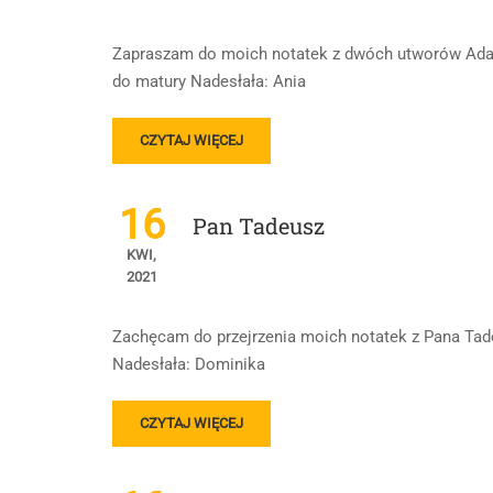
Zapraszam do moich notatek z dwóch utworów Ada
do matury Nadesłała: Ania
READ
CZYTAJ WIĘCEJ
MORE
ABOUT
„PAN
16
Pan Tadeusz
TADEUSZ”
ORAZ
KWI,
„DZIADY
2021
CZĘŚĆ
III”
Zachęcam do przejrzenia moich notatek z Pana Tade
Nadesłała: Dominika
READ
CZYTAJ WIĘCEJ
MORE
ABOUT
PAN