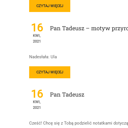
READ
CZYTAJ WIĘCEJ
MORE
ABOUT
„PAN
16
Pan Tadeusz – motyw przyrody
TADEUSZ”
–
KWI,
OGÓLNE
2021
INFORMACJE,
TREŚĆ
Nadesłała: Ula
I
MOTYWY.
READ
CZYTAJ WIĘCEJ
MORE
ABOUT
PAN
16
Pan Tadeusz
TADEUSZ
–
KWI,
MOTYW
2021
PRZYRODY
,
Cześć! Chcę się z Tobą podzielić notatkami dotyczą
OBYCZAJE