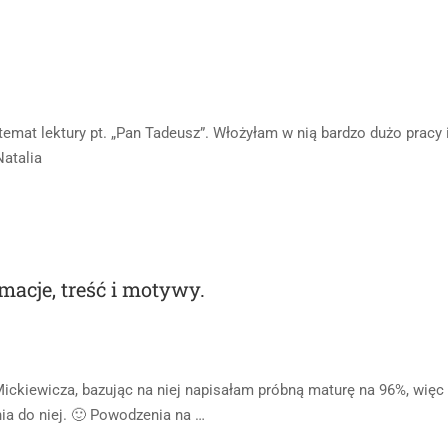
emat lektury pt. „Pan Tadeusz”. Włożyłam w nią bardzo dużo pracy i
atalia
macje, treść i motywy.
ckiewicza, bazując na niej napisałam próbną maturę na 96%, więc
ia do niej. 🙂 Powodzenia na …