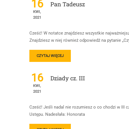
16
Pan Tadeusz
TADEUSZ
KWI,
2021
Cześć! W notatce znajdziesz wszystkie najważniejsz
Znajdziesz w niej również odpowiedź na pytanie „C
READ
CZYTAJ WIĘCEJ
MORE
ABOUT
PAN
16
Dziady cz. III
TADEUSZ
KWI,
2021
Cześć! Jeśli nadal nie rozumiesz o co chodzi w III
Ustępu. Nadesłała: Honorata