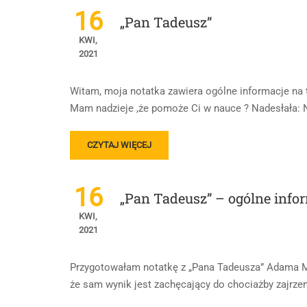
16
„Pan Tadeusz”
KWI,
2021
Witam, moja notatka zawiera ogólne informacje na t
Mam nadzieje ,że pomoże Ci w nauce ? Nadesłała: N
READ
CZYTAJ WIĘCEJ
MORE
ABOUT
„PAN
16
„Pan Tadeusz” – ogólne infor
TADEUSZ”
KWI,
2021
Przygotowałam notatkę z „Pana Tadeusza” Adama Mi
że sam wynik jest zachęcający do chociażby zajrzen