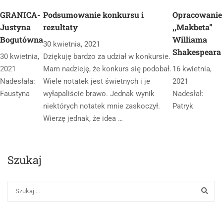
GRANICA-
Podsumowanie konkursu i
Opracowanie
Justyna
rezultaty
,,Makbeta”
Bogutówna
Williama
30 kwietnia, 2021
Shakespeara
30 kwietnia,
Dziękuję bardzo za udział w konkursie.
2021
Mam nadzieję, że konkurs się podobał.
16 kwietnia,
Nadesłała:
Wiele notatek jest świetnych i je
2021
Faustyna
wyłapaliście brawo. Jednak wynik
Nadesłał:
niektórych notatek mnie zaskoczył.
Patryk
Wierzę jednak, że idea …
Szukaj