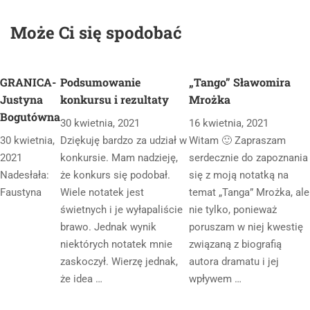
Może Ci się spodobać
GRANICA-
Podsumowanie
„Tango” Sławomira
Justyna
konkursu i rezultaty
Mrożka
Bogutówna
30 kwietnia, 2021
16 kwietnia, 2021
30 kwietnia,
Dziękuję bardzo za udział w
Witam 🙂 Zapraszam
2021
konkursie. Mam nadzieję,
serdecznie do zapoznania
Nadesłała:
że konkurs się podobał.
się z moją notatką na
Faustyna
Wiele notatek jest
temat „Tanga” Mrożka, ale
świetnych i je wyłapaliście
nie tylko, ponieważ
brawo. Jednak wynik
poruszam w niej kwestię
niektórych notatek mnie
związaną z biografią
zaskoczył. Wierzę jednak,
autora dramatu i jej
że idea …
wpływem …