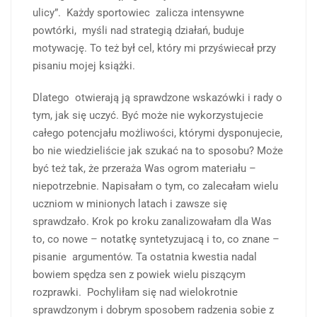
ulicy”. Każdy sportowiec zalicza intensywne
powtórki, myśli nad strategią działań, buduje
motywację. To też był cel, który mi przyświecał przy
pisaniu mojej książki.
Dlatego otwierają ją sprawdzone wskazówki i rady o
tym, jak się uczyć. Być może nie wykorzystujecie
całego potencjału możliwości, którymi dysponujecie,
bo nie wiedzieliście jak szukać na to sposobu? Może
być też tak, że przeraża Was ogrom materiału –
niepotrzebnie. Napisałam o tym, co zalecałam wielu
uczniom w minionych latach i zawsze się
sprawdzało. Krok po kroku zanalizowałam dla Was
to, co nowe – notatkę syntetyzujacą i to, co znane –
pisanie argumentów. Ta ostatnia kwestia nadal
bowiem spędza sen z powiek wielu piszącym
rozprawki. Pochyliłam się nad wielokrotnie
sprawdzonym i dobrym sposobem radzenia sobie z