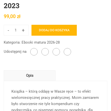
2023
99,00
zł
-
+
DODAJ DO KOSZYKA
ilość
Polski!
Kategoria:
Ebooki matura 2026-28
Maturalnie
-
Udostępnij na
ebook
przygotowujący
do
Opis
matury
z
polskiego
Książka – którą oddaję w Wasze ręce – to efekt
według
wielomiesięcznej pracy praktycznej. Moim zamiarem
formuły
było stworzenie nie tyle kompendium czy
2023
podręcznika, co pisemnej pomocy, poradnika dla