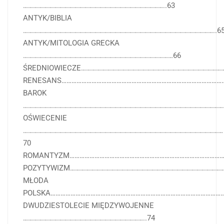
…………………………………………………………………………..63
ANTYK/BIBLIA
……………………………………………………………………………………………………..6
ANTYK/MITOLOGIA GRECKA
………………………………………………………………………………66
ŚREDNIOWIECZE……………………………………………………………………………
RENESANS………………………………………………………………………………………
BAROK
……………………………………………………………………………………………………………
OŚWIECENIE
…………………………………………………………………………………………………………
70
ROMANTYZM……………………………………………………………………………………
POZYTYWIZM…………………………………………………………………………………
MŁODA
POLSKA……………………………………………………………………………………………
DWUDZIESTOLECIE MIĘDZYWOJENNE
………………………………………………………………..74