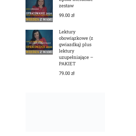
zestaw
99.00 zł
Lektury
obowiązkowe (z
gwiazdką) plus
lektury
uzupełniające –
PAKIET
79.00 zł