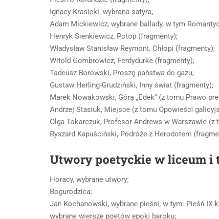
Ignacy Krasicki, wybrana satyra;
Adam Mickiewicz, wybrane ballady, w tym Romanty
Henryk Sienkiewicz, Potop (fragmenty);
Władysław Stanisław Reymont, Chłopi (fragmenty);
Witold Gombrowicz, Ferdydurke (fragmenty);
Tadeusz Borowski, Proszę państwa do gazu;
Gustaw Herling-Grudziński, Inny świat (fragmenty);
Marek Nowakowski, Górą „Edek” (z tomu Prawo preri
Andrzej Stasiuk, Miejsce (z tomu Opowieści galicyjs
Olga Tokarczuk, Profesor Andrews w Warszawie (z 
Ryszard Kapuściński, Podróże z Herodotem (fragme
Utwory poetyckie w liceum i
Horacy, wybrane utwory;
Bogurodzica;
Jan Kochanowski, wybrane pieśni, w tym: Pieśń IX ks. I
wybrane wiersze poetów epoki baroku;