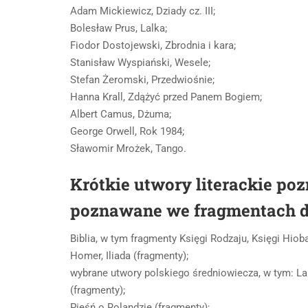
Adam Mickiewicz, Dziady cz. III;
Bolesław Prus, Lalka;
Fiodor Dostojewski, Zbrodnia i kara;
Stanisław Wyspiański, Wesele;
Stefan Żeromski, Przedwiośnie;
Hanna Krall, Zdążyć przed Panem Bogiem;
Albert Camus, Dżuma;
George Orwell, Rok 1984;
Sławomir Mrożek, Tango.
Krótkie utwory literackie poz
poznawane we fragmentach dl
Biblia, w tym fragmenty Księgi Rodzaju, Księgi Hiob
Homer, Iliada (fragmenty);
wybrane utwory polskiego średniowiecza, w tym: La
(fragmenty);
Pieśń o Rolandzie (fragmenty);