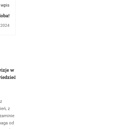
 wpis
doba!
 2024
wizje w
iedzieć
 z
eń, z
zaminie
maga od