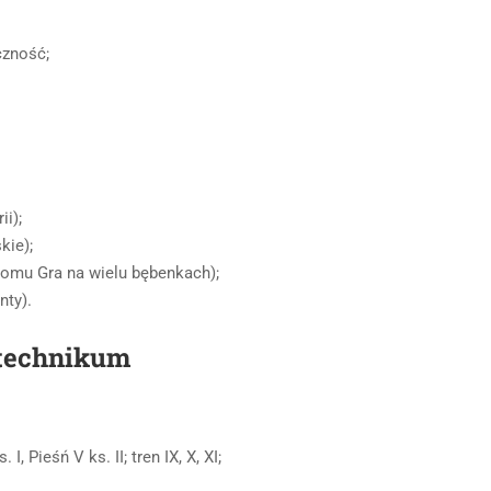
czność;
i);
kie);
tomu Gra na wielu bębenkach);
nty).
 technikum
, Pieśń V ks. II; tren IX, X, XI;