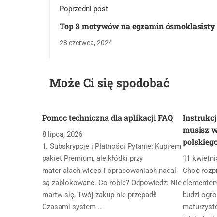
Poprzedni post
Top 8 motywów na egzamin ósmoklasisty c
28 czerwca, 2024
Może Ci się spodobać
Pomoc techniczna dla aplikacji FAQ
Instrukcj
musisz w
8 lipca, 2026
polskieg
1. Subskrypcje i Płatności Pytanie: Kupiłem
pakiet Premium, ale kłódki przy
11 kwietni
materiałach wideo i opracowaniach nadal
Choć rozp
są zablokowane. Co robić? Odpowiedź: Nie
elementem
martw się, Twój zakup nie przepadł!
budzi ogro
Czasami system …
maturzyst