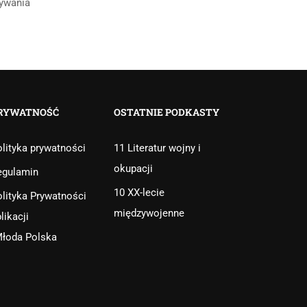
tywania
RYWATNOŚĆ
OSTATNIE PODKASTY
lityka prywatności
11 Literatur wojny i
okupacji
egulamin
10 XX-lecie
lityka Prywatności
międzywojenne
likacji
Młoda Polska