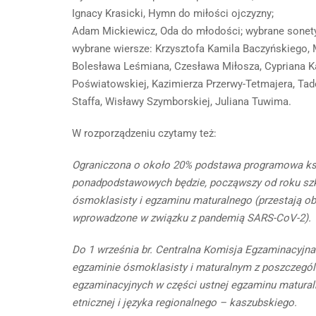
Ignacy Krasicki, Hymn do miłości ojczyzny;
Adam Mickiewicz, Oda do młodości; wybrane sonety 
wybrane wiersze: Krzysztofa Kamila Baczyńskiego, 
Bolesława Leśmiana, Czesława Miłosza, Cypriana Ka
Poświatowskiej, Kazimierza Przerwy-Tetmajera, Ta
Staffa, Wisławy Szymborskiej, Juliana Tuwima.
W rozporządzeniu czytamy też:
Ograniczona o około 20% podstawa programowa kszt
ponadpodstawowych będzie, począwszy od roku sz
ósmoklasisty i egzaminu maturalnego (przestają 
wprowadzone w związku z pandemią SARS-CoV-2).
Do 1 września br. Centralna Komisja Egzaminacyjna 
egzaminie ósmoklasisty i maturalnym z poszczegól
egzaminacyjnych w części ustnej egzaminu maturaln
etnicznej i języka regionalnego – kaszubskiego.