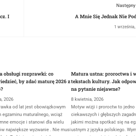
Następny
z. I
A Mnie Się Jednak Nie Po
1 września,
a obsługi rozprawki: co
Matura ustna: proroctwa i 
iedzieć, by zdać maturę 2026 z
tekstach kultury. Jak odpow
o?
na pytanie niejawne?
a, 2026
8 kwietnia, 2026
rawka od lat jest obowiązkowym
Motyw wizji i proroctw to jedno
 egzaminu maturalnego, wciąż
ciekawszych i głębszych zagadni
mne emocje i stanowi dla wielu
jakimi można spotkać się na eg
ów największe wyzwanie . Nie musi
ustnym z języka polskiego. Wy