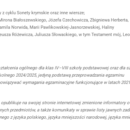
z cyklu Sonety krymskie oraz inne wiersze;
Mirona Białoszewskiego, Józefa Czechowicza, Zbigniewa Herberta,
mila Norwida, Marii Pawlikowskiej-Jasnorzewskiej, Haliny
deusza Różewicza, Juliusza Słowackiego, w tym Testament mój, Le
ałcenia ogólnego dla klas IV–VIII szkoły podstawowej oraz dla s
kolnego 2024/2025, jedyną podstawą przeprowadzania egzaminu
obowiązywać wymagania egzaminacyjne funkcjonujące w latach 202
opublikuje na swojej stronie internetowej zmienione informatory o
nych przedmiotów, a także komunikaty w sprawie listy jawnych zad
ego z języka polskiego, języka mniejszości narodowej, języka mni