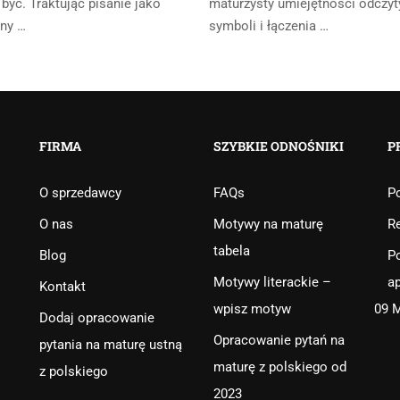
 być. Traktując pisanie jako
maturzysty umiejętności odczy
ny …
symboli i łączenia …
FIRMA
SZYBKIE ODNOŚNIKI
P
O sprzedawcy
FAQs
Po
O nas
Motywy na maturę
R
tabela
Blog
Po
Motywy literackie –
ap
Kontakt
wpisz motyw
09 
Dodaj opracowanie
Opracowanie pytań na
pytania na maturę ustną
maturę z polskiego od
z polskiego
2023