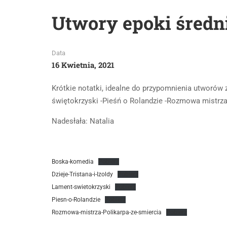
Utwory epoki średn
Data
16 Kwietnia, 2021
Krótkie notatki, idealne do przypomnienia utworów 
świętokrzyski -Pieśń o Rolandzie -Rozmowa mistrza
Nadesłała: Natalia
Boska-komedia
Pobierz
Dzieje-Tristana-i-Izoldy
Pobierz
Lament-swietokrzyski
Pobierz
Piesn-o-Rolandzie
Pobierz
Rozmowa-mistrza-Polikarpa-ze-smiercia
Pobierz