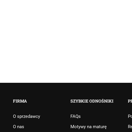
FIRMA
SZYBKIE ODNOŚNIKI
P
O sprzedawcy
FAQs
Po
O nas
Motywy na maturę
R