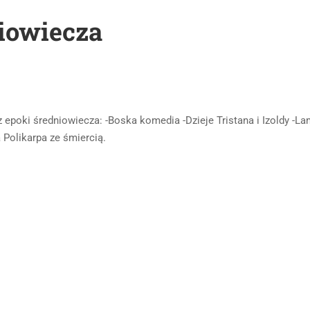
iowiecza
z epoki średniowiecza: -Boska komedia -Dzieje Tristana i Izoldy -L
 Polikarpa ze śmiercią.