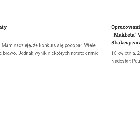
aty
Opracowani
,,Makbeta” 
Shakespear
. Mam nadzieję, że konkurs się podobał. Wiele
cie brawo. Jednak wynik niektórych notatek mnie
16 kwietnia, 
Nadesłał: Pa