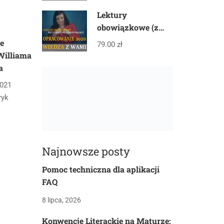
Lektury
obowiązkowe (z
gwiazdką) plus
e
79.00 zł
lektury
Williama
uzupełniające –
a
PAKIET
2021
tryk
Najnowsze posty
Pomoc techniczna dla aplikacji
FAQ
8 lipca, 2026
Konwencje Literackie na Maturze: