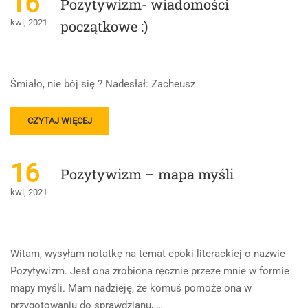
16
Pozytywizm- wiadomości
kwi, 2021
początkowe :)
Śmiało, nie bój się ? Nadesłał: Zacheusz
READ
CZYTAJ WIĘCEJ
MORE
ABOUT
POZYTYWIZM-
16
Pozytywizm – mapa myśli
WIADOMOŚCI
POCZĄTKOWE
kwi, 2021
:)
Witam, wysyłam notatkę na temat epoki literackiej o nazwie
Pozytywizm. Jest ona zrobiona ręcznie przeze mnie w formie
mapy myśli. Mam nadzieję, że komuś pomoże ona w
przygotowaniu do sprawdzianu, …