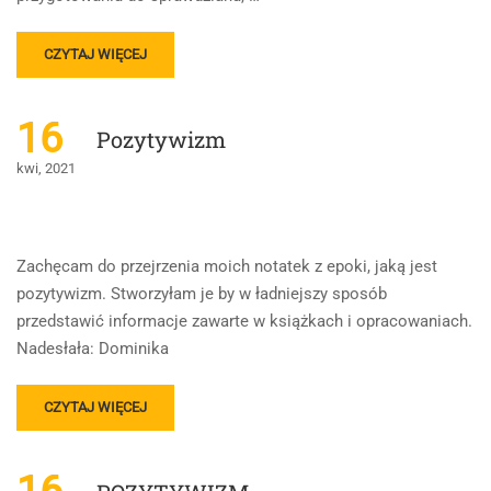
READ
CZYTAJ WIĘCEJ
MORE
ABOUT
POZYTYWIZM
16
Pozytywizm
–
MAPA
kwi, 2021
MYŚLI
Zachęcam do przejrzenia moich notatek z epoki, jaką jest
pozytywizm. Stworzyłam je by w ładniejszy sposób
przedstawić informacje zawarte w książkach i opracowaniach.
Nadesłała: Dominika
READ
CZYTAJ WIĘCEJ
MORE
ABOUT
POZYTYWIZM