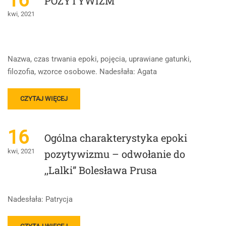
16
POZYTYWIZM
kwi, 2021
Nazwa, czas trwania epoki, pojęcia, uprawiane gatunki,
filozofia, wzorce osobowe. Nadesłała: Agata
READ
CZYTAJ WIĘCEJ
MORE
ABOUT
POZYTYWIZM
16
Ogólna charakterystyka epoki
kwi, 2021
pozytywizmu – odwołanie do
,,Lalki” Bolesława Prusa
Nadesłała: Patrycja
READ