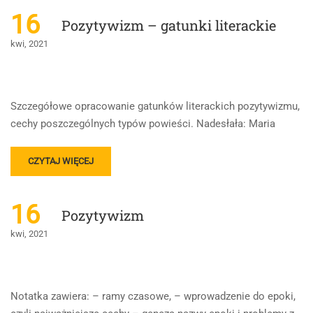
POZYTYWIZM
16
Pozytywizm – gatunki literackie
+
ADAM
kwi, 2021
ASNYK
Szczegółowe opracowanie gatunków literackich pozytywizmu,
cechy poszczególnych typów powieści. Nadesłała: Maria
READ
CZYTAJ WIĘCEJ
MORE
ABOUT
POZYTYWIZM
16
Pozytywizm
–
GATUNKI
kwi, 2021
LITERACKIE
Notatka zawiera: – ramy czasowe, – wprowadzenie do epoki,