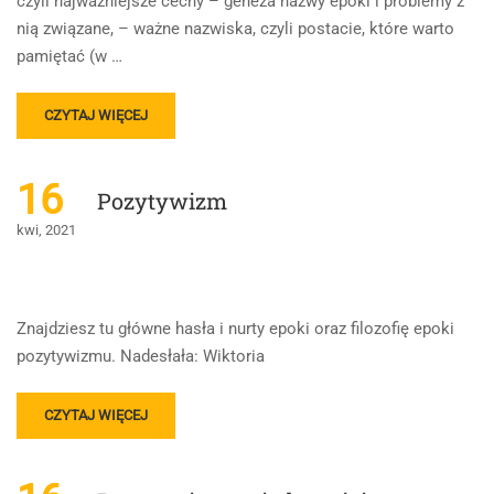
czyli najważniejsze cechy – geneza nazwy epoki i problemy z
nią związane, – ważne nazwiska, czyli postacie, które warto
pamiętać (w …
READ
CZYTAJ WIĘCEJ
MORE
ABOUT
POZYTYWIZM
16
Pozytywizm
kwi, 2021
Znajdziesz tu główne hasła i nurty epoki oraz filozofię epoki
pozytywizmu. Nadesłała: Wiktoria
READ
CZYTAJ WIĘCEJ
MORE
ABOUT
POZYTYWIZM