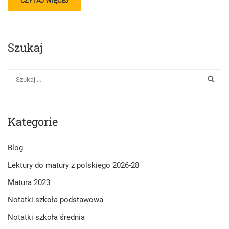
CZYTAJ WIĘCEJ
MORE
ABOUT
OGÓLNA
CHARAKTERYSTYKA
Szukaj
EPOKI
POZYTYWIZMU
–
ODWOŁANIE
DO
,,LALKI”
BOLESŁAWA
Kategorie
PRUSA
Blog
Lektury do matury z polskiego 2026-28
Matura 2023
Notatki szkoła podstawowa
Notatki szkoła średnia