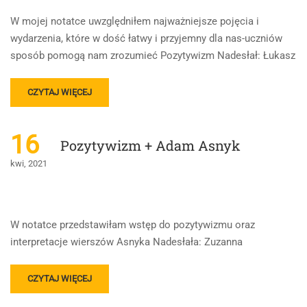
W mojej notatce uwzględniłem najważniejsze pojęcia i
wydarzenia, które w dość łatwy i przyjemny dla nas-uczniów
sposób pomogą nam zrozumieć Pozytywizm Nadesłał: Łukasz
READ
CZYTAJ WIĘCEJ
MORE
ABOUT
POZYTYWIZM-
16
Pozytywizm + Adam Asnyk
NAJWAŻNIEJSZA
WIEDZA
kwi, 2021
W
PIGUŁCE
W notatce przedstawiłam wstęp do pozytywizmu oraz
interpretacje wierszów Asnyka Nadesłała: Zuzanna
READ
CZYTAJ WIĘCEJ
MORE
ABOUT