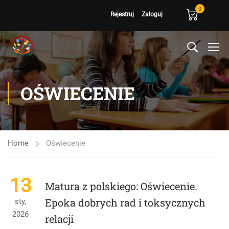
0
Rejestruj
Zaloguj
OŚWIECENIE
Home
Oświecenie
13
Matura z polskiego: Oświecenie.
Epoka dobrych rad i toksycznych
sty,
2026
relacji