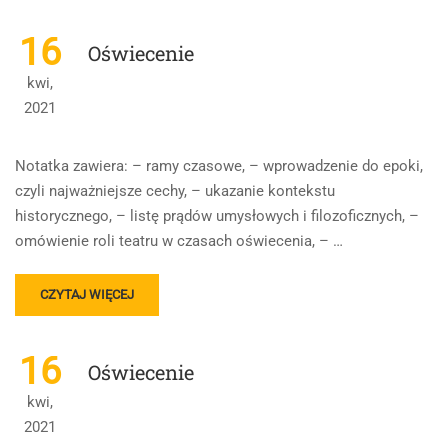
ABOUT
OŚWIECENIE
16
Oświecenie
kwi,
2021
Notatka zawiera: – ramy czasowe, – wprowadzenie do epoki,
czyli najważniejsze cechy, – ukazanie kontekstu
historycznego, – listę prądów umysłowych i filozoficznych, –
omówienie roli teatru w czasach oświecenia, – …
READ
CZYTAJ WIĘCEJ
MORE
ABOUT
OŚWIECENIE
16
Oświecenie
kwi,
2021