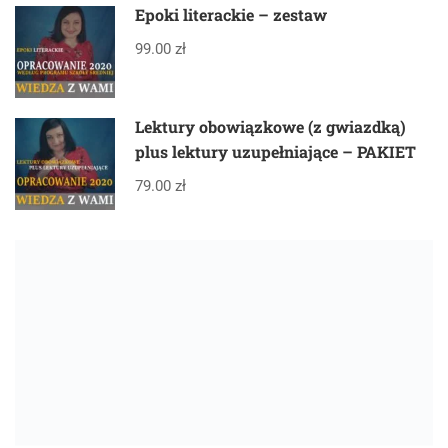
Epoki literackie – zestaw
99.00 zł
Lektury obowiązkowe (z gwiazdką)
plus lektury uzupełniające – PAKIET
79.00 zł