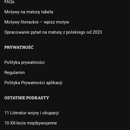
FAQs
Motywy na maturę tabela
Motywy literackie – wpisz motyw
Opracowanie pytań na maturę z polskiego od 2023
PRYWATNOŚĆ
Polityka prywatności
Regulamin
Polityka Prywatności aplikacji
OSTATNIE PODKASTY
11 Literatur wojny i okupacji
10 XX-lecie międzywojenne