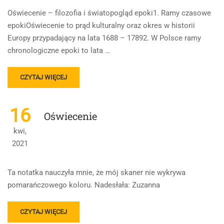
Oświecenie – filozofia i światopogląd epoki1. Ramy czasowe
epokiOświecenie to prąd kulturalny oraz okres w historii
Europy przypadający na lata 1688 – 17892. W Polsce ramy
chronologiczne epoki to lata …
READ
CZYTAJ WIĘCEJ
MORE
ABOUT
OŚWIECENIE
16
Oświecenie
kwi,
2021
Ta notatka nauczyła mnie, że mój skaner nie wykrywa
pomarańczowego koloru. Nadesłała: Zuzanna
READ
CZYTAJ WIĘCEJ
MORE