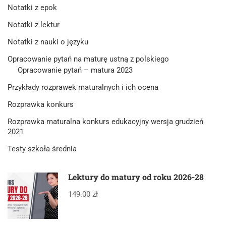
Notatki z epok
Notatki z lektur
Notatki z nauki o języku
Opracowanie pytań na maturę ustną z polskiego
Opracowanie pytań – matura 2023
Przykłady rozprawek maturalnych i ich ocena
Rozprawka konkurs
Rozprawka maturalna konkurs edukacyjny wersja grudzień
2021
Testy szkoła średnia
Lektury do matury od roku 2026-28
149.00 zł