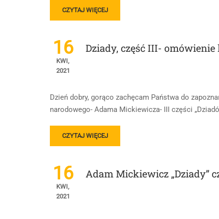
READ
CZYTAJ WIĘCEJ
MORE
ABOUT
NOTATKA
16
Dziady, część III- omówienie 
–
,,DZIADY
KWI,
CZ.III”
2021
Dzień dobry, gorąco zachęcam Państwa do zapoznan
narodowego- Adama Mickiewicza- III części „Dziadó
READ
CZYTAJ WIĘCEJ
MORE
ABOUT
DZIADY,
16
Adam Mickiewicz „Dziady” cz.
CZĘŚĆ
III-
KWI,
OMÓWIENIE
2021
LEKTURY