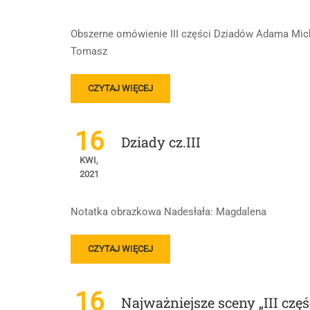
KONRADA
Z
Obszerne omówienie III części Dziadów Adama Micki
III
CZ.
Tomasz
„DZIADÓW”
I
READ
CZYTAJ WIĘCEJ
ARTURA
MORE
Z
ABOUT
„TANGA”
DZIADY
16
(TABELKA)
Dziady cz.III
CZ.
II,
KWI,
III
2021
I
IV
Notatka obrazkowa Nadesłała: Magdalena
READ
CZYTAJ WIĘCEJ
MORE
ABOUT
DZIADY
16
Najważniejsze sceny „III czę
CZ.III