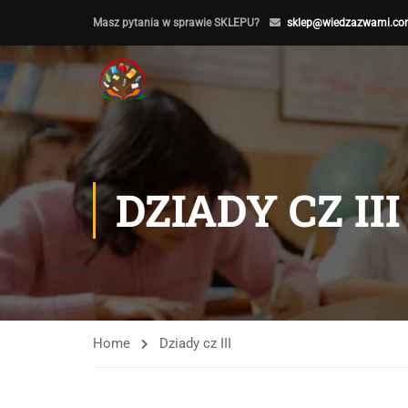
Masz pytania w sprawie SKLEPU?
sklep@wiedzazwami.co
DZIADY CZ III
Home
Dziady cz III