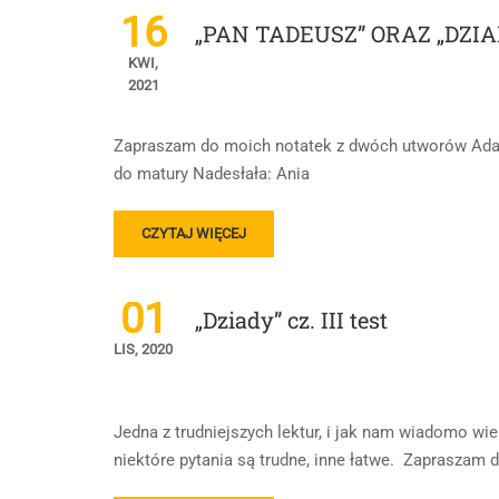
DZIADY
16
„PAN TADEUSZ” ORAZ „DZIAD
CZĘŚĆ
III-
KWI,
ADAM
2021
MICKIEWICZ
Zapraszam do moich notatek z dwóch utworów Ada
do matury Nadesłała: Ania
READ
CZYTAJ WIĘCEJ
MORE
ABOUT
„PAN
01
„Dziady” cz. III test
TADEUSZ”
ORAZ
LIS, 2020
„DZIADY
CZĘŚĆ
III”
Jedna z trudniejszych lektur, i jak nam wiadomo wiel
niektóre pytania są trudne, inne łatwe. Zapraszam 