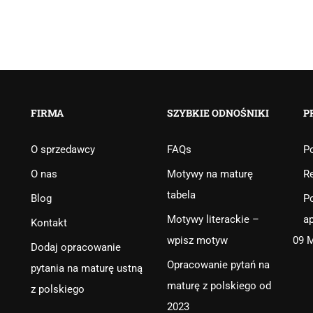
FIRMA
SZYBKIE ODNOŚNIKI
P
O sprzedawcy
FAQs
Po
O nas
Motywy na maturę
R
tabela
Blog
Po
Motywy literackie –
ap
Kontakt
wpisz motyw
09 
Dodaj opracowanie
Opracowanie pytań na
pytania na maturę ustną
maturę z polskiego od
z polskiego
2023