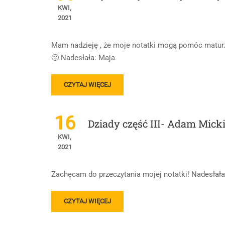
KWI,
2021
Mam nadzieję , że moje notatki mogą pomóc maturz
🙂 Nadesłała: Maja
READ
CZYTAJ WIĘCEJ
MORE
ABOUT
NAJWAŻNIEJSZE
16
Dziady część III- Adam Mick
SCENY
„III
KWI,
CZĘŚCI
2021
DZIADÓW
„
Zachęcam do przeczytania mojej notatki! Nadesłała:
A.MICKIEWICZA
READ
CZYTAJ WIĘCEJ
MORE
ABOUT