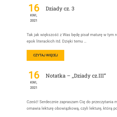
16
Dziady cz. 3
KWI,
2021
Tak jak większość z Was będę pisał maturę w tym ro
epok literackich itd. Dzięki temu …
READ
CZYTAJ WIĘCEJ
MORE
ABOUT
DZIADY
16
Notatka – ,,Dziady cz.III”
CZ.
3
KWI,
2021
Cześć! Serdecznie zapraszam Cię do przeczytania 
omawia lekturę obowiązkową, czyli lekturę, którą