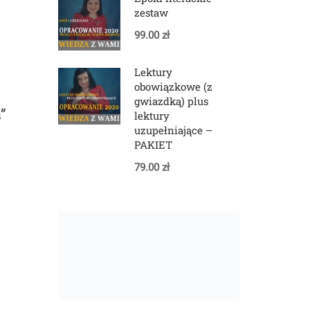
zestaw
99.00 zł
Lektury
obowiązkowe (z
gwiazdką) plus
”
lektury
uzupełniające –
PAKIET
79.00 zł