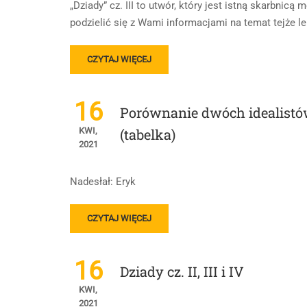
„Dziady” cz. III to utwór, który jest istną skarbnic
podzielić się z Wami informacjami na temat tejże le
READ
CZYTAJ WIĘCEJ
MORE
ABOUT
ADAM
16
Porównanie dwóch idealistów 
MICKIEWICZ
„DZIADY”
KWI,
(tabelka)
CZ.
2021
III
Nadesłał: Eryk
READ
CZYTAJ WIĘCEJ
MORE
ABOUT
PORÓWNANIE
16
Dziady cz. II, III i IV
DWÓCH
IDEALISTÓW
KWI,
–
2021