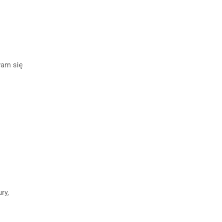
wam się
ry,