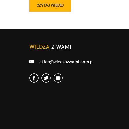
READ
CZYTAJ WIĘCEJ
MORE
ABOUT
„DZIADY”
CZ.
III
TEST
sklep@wiedzazwami.com.pl