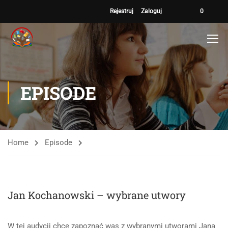
Rejestruj
Zaloguj
0
EPISODE
Home
Episode
Jan Kochanowski – wybrane utwory
W tej audycji chcę zapoznać was z wybranymi utworami Jana