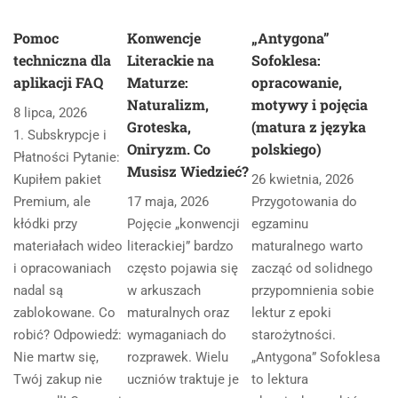
Pomoc
Konwencje
„Antygona”
techniczna dla
Literackie na
Sofoklesa:
aplikacji FAQ
Maturze:
opracowanie,
Naturalizm,
motywy i pojęcia
8 lipca, 2026
Groteska,
(matura z języka
1. Subskrypcje i
Oniryzm. Co
polskiego)
Płatności Pytanie:
Musisz Wiedzieć?
Kupiłem pakiet
26 kwietnia, 2026
Premium, ale
17 maja, 2026
Przygotowania do
kłódki przy
Pojęcie „konwencji
egzaminu
materiałach wideo
literackiej” bardzo
maturalnego warto
i opracowaniach
często pojawia się
zacząć od solidnego
nadal są
w arkuszach
przypomnienia sobie
zablokowane. Co
maturalnych oraz
lektur z epoki
robić? Odpowiedź:
wymaganiach do
starożytności.
Nie martw się,
rozprawek. Wielu
„Antygona” Sofoklesa
Twój zakup nie
uczniów traktuje je
to lektura