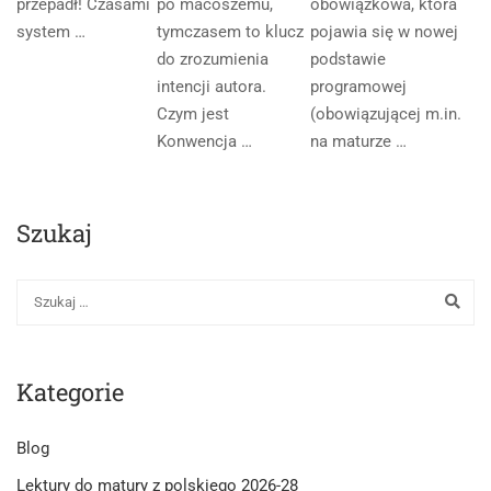
przepadł! Czasami
po macoszemu,
obowiązkowa, która
system …
tymczasem to klucz
pojawia się w nowej
do zrozumienia
podstawie
intencji autora.
programowej
Czym jest
(obowiązującej m.in.
Konwencja …
na maturze …
Szukaj
Kategorie
Blog
Lektury do matury z polskiego 2026-28