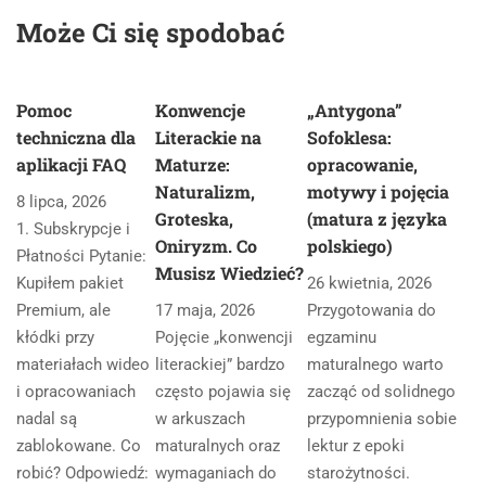
Może Ci się spodobać
Pomoc
Konwencje
„Antygona”
techniczna dla
Literackie na
Sofoklesa:
aplikacji FAQ
Maturze:
opracowanie,
Naturalizm,
motywy i pojęcia
8 lipca, 2026
Groteska,
(matura z języka
1. Subskrypcje i
Oniryzm. Co
polskiego)
Płatności Pytanie:
Musisz Wiedzieć?
Kupiłem pakiet
26 kwietnia, 2026
Premium, ale
17 maja, 2026
Przygotowania do
kłódki przy
Pojęcie „konwencji
egzaminu
materiałach wideo
literackiej” bardzo
maturalnego warto
i opracowaniach
często pojawia się
zacząć od solidnego
nadal są
w arkuszach
przypomnienia sobie
zablokowane. Co
maturalnych oraz
lektur z epoki
robić? Odpowiedź:
wymaganiach do
starożytności.