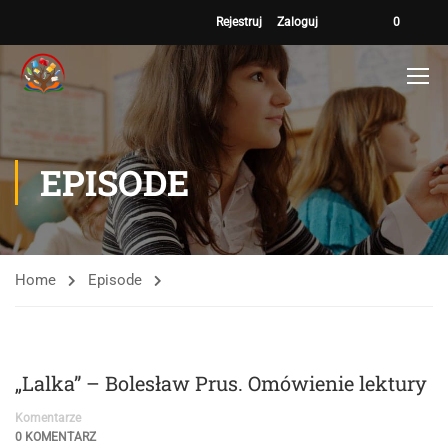
Rejestruj
Zaloguj
0
EPISODE
Home
Episode
„Lalka” – Bolesław Prus. Omówienie lektury
Komentarze
0 KOMENTARZ