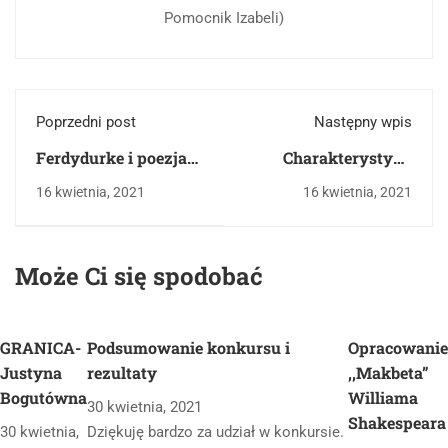
Pomocnik Izabeli)
Poprzedni post
Następny wpis
Ferdydurke i poezja
Charakterystyka
Wisławy
grupy poetyckiej
16 kwietnia, 2021
16 kwietnia, 2021
Szymborskiej
Skamander - sylwetki
wybranych
reprezentantów
Może Ci się spodobać
GRANICA-
Podsumowanie konkursu i
Opracowanie
Justyna
rezultaty
,,Makbeta”
Bogutówna
Williama
30 kwietnia, 2021
Shakespeara
30 kwietnia,
Dziękuję bardzo za udział w konkursie.