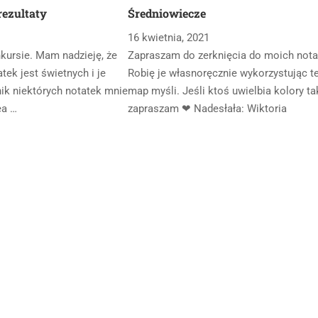
ezultaty
Średniowiecze
16 kwietnia, 2021
nkursie. Mam nadzieję, że
Zapraszam do zerknięcia do moich nota
tek jest świetnych i je
Robię je własnoręcznie wykorzystując t
ik niektórych notatek mnie
map myśli. Jeśli ktoś uwielbia kolory tak
ea …
zapraszam ❤ Nadesłała: Wiktoria