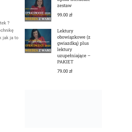
zestaw
99.00 zł
tek ?
Lektury
echnikę
obowiązkowe (z
 jak ja to
gwiazdką) plus
lektury
uzupełniające –
PAKIET
79.00 zł