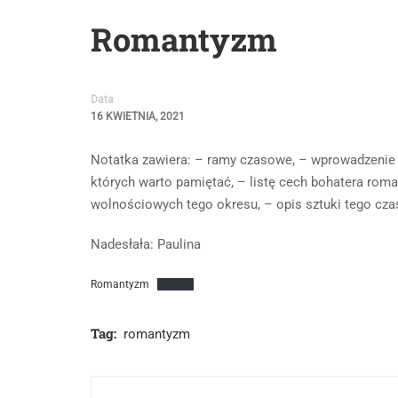
Romantyzm
Data
16 KWIETNIA, 2021
Notatka zawiera: – ramy czasowe, – wprowadzenie do
których warto pamiętać, – listę cech bohatera rom
wolnościowych tego okresu, – opis sztuki tego cz
Nadesłała: Paulina
Romantyzm
Pobierz
Tag:
romantyzm