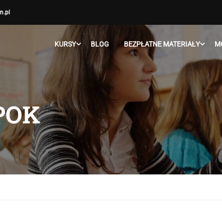
m.pl
KURSY
BLOG
BEZPŁATNE MATERIAŁY
M
POK