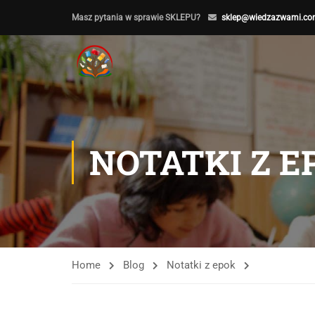
Masz pytania w sprawie SKLEPU?
sklep@wiedzazwami.co
NOTATKI Z E
Home
Blog
Notatki z epok