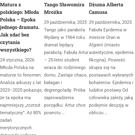
Matura z
Tango Sławomira
Dżuma Alberta
polskiego: Młoda
Mrożka
Camusa
Polska – Epoka
29 października, 2025
29 października, 2025
jednego dramatu.
Tango jako parabola
Fabuła Epidemia w
Jak zdać bez
Wydany w 1964 roku
mieście Oran w
czytania
dramat będący
Algierii (miasto
wszystkiego?
parabolą: Fabuła Artur
autentyczne, epidemia
24 stycznia, 2026
– 25-letni student
fikcyjna). Powieść
Młoda Polska na
wraca do rodzinnego
skupia się na
maturze to fenomen.
domu. Zastaje chaos,
postawach wybranych
Analiza arkuszy z lat
bałagan i
bohaterów. Epidemia i
2023–2025 pokazuje,
degrengoladę: Próba
ludzkie postawy Od
że ta epoka ma
zaprowadzenia
człowieka zależy, jaką
najmniejszy „rozrzut
porządku: Artur chce
podejmie decyzję w
tematyczny”. Aż 80%
powrotu …
obliczu …
zadań
merytorycznych